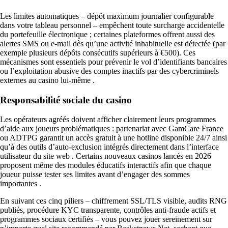
Les limites automatiques – dépôt maximum journalier configurable
dans votre tableau personnel – empêchent toute surcharge accidentelle
du portefeuille électronique ; certaines plateformes offrent aussi des
alertes SMS ou e‑mail dès qu’une activité inhabituelle est détectée (par
exemple plusieurs dépôts consécutifs supérieurs à €500). Ces
mécanismes sont essentiels pour prévenir le vol d’identifiants bancaires
ou l’exploitation abusive des comptes inactifs par des cybercriminels
externes au casino lui‑même .
Responsabilité sociale du casino
Les opérateurs agréés doivent afficher clairement leurs programmes
d’aide aux joueurs problématiques : partenariat avec GamCare France
ou ADTPG garantit un accès gratuit à une hotline disponible 24/7 ainsi
qu’à des outils d’auto‑exclusion intégrés directement dans l’interface
utilisateur du site web . Certains nouveaux casinos lancés en 2026
proposent même des modules éducatifs interactifs afin que chaque
joueur puisse tester ses limites avant d’engager des sommes
importantes .
En suivant ces cinq piliers – chiffrement SSL/TLS visible, audits RNG
publiés, procédure KYC transparente, contrôles anti‑fraude actifs et
programmes sociaux certifiés – vous pouvez jouer sereinement sur