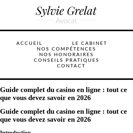
ACCUEIL
LE CABINET
NOS COMPÉTENCES
NOS HONORAIRES
CONSEILS PRATIQUES
CONTACT
Guide complet du casino en ligne : tout ce
que vous devez savoir en 2026
Guide complet du casino en ligne : tout ce
que vous devez savoir en 2026
Introduction