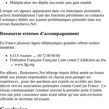
Multiplication des dépôts successifs sans gain notable
Lorsque ces signaux apparaissent dans vos historiques personnels ,
activez immédiatement l’une des fonctions précédentes ou contactez
l’assistance dédiée aux joueurs problématiques présentée dans nos
revues Basketnews.Net .
Ressources externes d’accompagnement
En France plusieurs lignes téléphoniques gratuites offrent soutien
immédiat :
S.O.S Joueurs → 09 72 90 90 90
Fédération Française Française Lutte contre l’Addiction au Jeu
→ www.fgj.org
Par ailleurs , Basketnews.Net héberge depuis début année un forum
dédié aux joueurs responsables où chacun peut partager ses
expériences , poser des questions aux experts ou accéder aux liens
directs vers les associations partenaires comme GamCare France . Ce
réseau communautaire constitue souvent la première porte d’entrée
vers une prise conscience saine avant même qu’une auto‑exclusion
officielle ne devienne nécessaire .