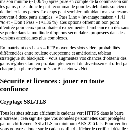
maison minime (~1,06 %) après prise en compte de la commission sur
les gains ; c’est donc le pari recommandé pour les débutants soucieux
de limiter leurs pertes. Le craps peut sembler intimidant mais se résume
souvent à deux paris simples : « Pass Line » (avantage maison ≈1,41
%) et « Don’t Pass » (≈1,36 %). Ces options offrent un bon point
d’entrée pour ceux qui souhaitent expérimenter l’ambiance du dés sans
se perdre dans la multitude d’options secondaires proposées dans les
versions américaines plus complexes.
En maîtrisant ces bases – RTP moyen des slots vidéo, probabilités
différenciées entre roulette européenne et américaine, tableau
stratégique du blackjack – vous augmentez vos chances d’obtenir des
gains réguliers tout en profitant pleinement du divertissement offert par
chaque jeu phare répertorié sur Basketnews.Net.
Sécurité et licences : jouer en toute
confiance
Cryptage SSL/TLS
Tous les sites sérieux affichent le cadenas vert HTTPS dans la barre
d’adresse ; cela signifie que vos données personnelles sont protégées
par un chiffrement SSL/TLS au minimum AES‑256 bits. Pour vérifier
vous pouvez cliquer sur le cadenas afin d’afficher le certificat détaillé :