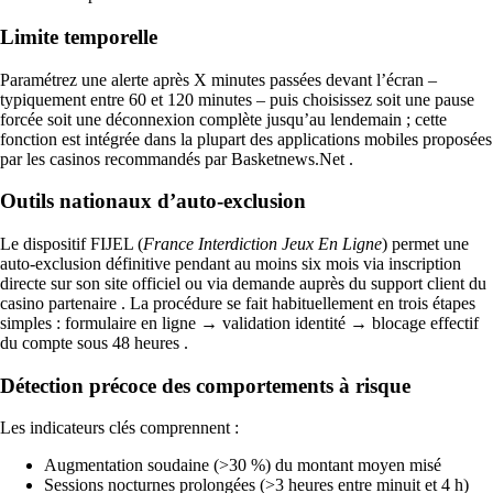
Limite temporelle
Paramétrez une alerte après X minutes passées devant l’écran –
typiquement entre 60 et 120 minutes – puis choisissez soit une pause
forcée soit une déconnexion complète jusqu’au lendemain ; cette
fonction est intégrée dans la plupart des applications mobiles proposées
par les casinos recommandés par Basketnews.Net .
Outils nationaux d’auto‑exclusion
Le dispositif FIJEL (
France Interdiction Jeux En Ligne
) permet une
auto‑exclusion définitive pendant au moins six mois via inscription
directe sur son site officiel ou via demande auprès du support client du
casino partenaire . La procédure se fait habituellement en trois étapes
simples : formulaire en ligne → validation identité → blocage effectif
du compte sous 48 heures .
Détection précoce des comportements à risque
Les indicateurs clés comprennent :
Augmentation soudaine (>30 %) du montant moyen misé
Sessions nocturnes prolongées (>3 heures entre minuit et 4 h)