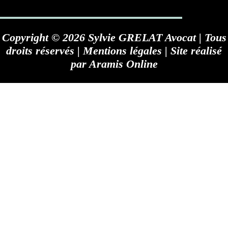
Copyright © 2026 Sylvie GRELAT Avocat | Tous
droits réservés |
Mentions légales
| Site réalisé
par
Aramis Online