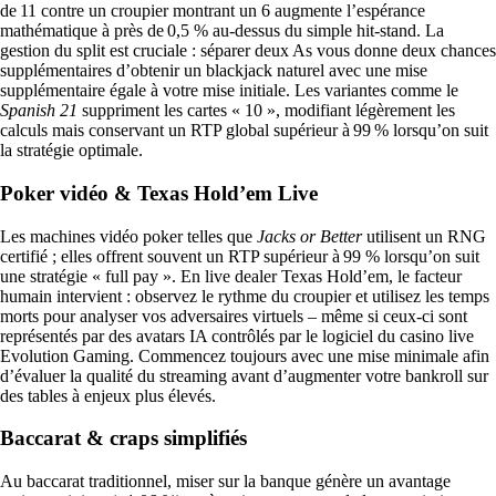
de 11 contre un croupier montrant un 6 augmente l’espérance
mathématique à près de 0,5 % au-dessus du simple hit‑stand. La
gestion du split est cruciale : séparer deux As vous donne deux chances
supplémentaires d’obtenir un blackjack naturel avec une mise
supplémentaire égale à votre mise initiale. Les variantes comme le
Spanish 21
suppriment les cartes « 10 », modifiant légèrement les
calculs mais conservant un RTP global supérieur à 99 % lorsqu’on suit
la stratégie optimale.
Poker vidéo & Texas Hold’em Live
Les machines vidéo poker telles que
Jacks or Better
utilisent un RNG
certifié ; elles offrent souvent un RTP supérieur à 99 % lorsqu’on suit
une stratégie « full pay ». En live dealer Texas Hold’em, le facteur
humain intervient : observez le rythme du croupier et utilisez les temps
morts pour analyser vos adversaires virtuels – même si ceux-ci sont
représentés par des avatars IA contrôlés par le logiciel du casino live
Evolution Gaming. Commencez toujours avec une mise minimale afin
d’évaluer la qualité du streaming avant d’augmenter votre bankroll sur
des tables à enjeux plus élevés.
Baccarat & craps simplifiés
Au baccarat traditionnel, miser sur la banque génère un avantage