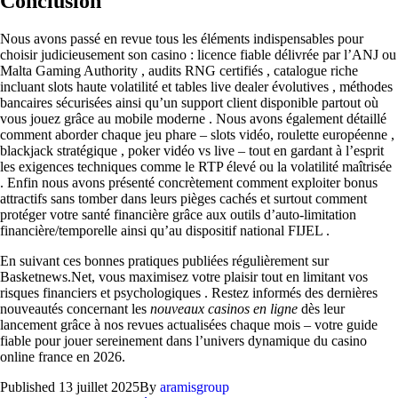
Conclusion
Nous avons passé en revue tous les éléments indispensables pour
choisir judicieusement son casino : licence fiable délivrée par l’ANJ ou
Malta Gaming Authority , audits RNG certifiés , catalogue riche
incluant slots haute volatilité et tables live dealer évolutives , méthodes
bancaires sécurisées ainsi qu’un support client disponible partout où
vous jouez grâce au mobile moderne . Nous avons également détaillé
comment aborder chaque jeu phare – slots vidéo, roulette européenne ,
blackjack stratégique , poker vidéo vs live – tout en gardant à l’esprit
les exigences techniques comme le RTP élevé ou la volatilité maîtrisée
. Enfin nous avons présenté concrètement comment exploiter bonus
attractifs sans tomber dans leurs pièges cachés et surtout comment
protéger votre santé financière grâce aux outils d’auto‑limitation
financière/temporelle ainsi qu’au dispositif national FIJEL .
En suivant ces bonnes pratiques publiées régulièrement sur
Basketnews.Net, vous maximisez votre plaisir tout en limitant vos
risques financiers et psychologiques . Restez informés des dernières
nouveautés concernant les
nouveaux casinos en ligne
dès leur
lancement grâce à nos revues actualisées chaque mois – votre guide
fiable pour jouer sereinement dans l’univers dynamique du casino
online france en 2026.​
Published
13 juillet 2025
By
aramisgroup