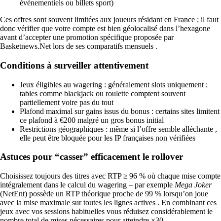
événementiels ou billets sport)
Ces offres sont souvent limitées aux joueurs résidant en France ; il faut
donc vérifier que votre compte est bien géolocalisé dans l’hexagone
avant d’accepter une promotion spécifique proposée par
Basketnews.Net lors de ses comparatifs mensuels .
Conditions à surveiller attentivement
Jeux éligibles au wagering : généralement slots uniquement ;
tables comme blackjack ou roulette comptent souvent
partiellement voire pas du tout
Plafond maximal sur gains issus du bonus : certains sites limitent
ce plafond à €200 malgré un gros bonus initial
Restrictions géographiques : même si l’offre semble alléchante ,
elle peut être bloquée pour les IP françaises non vérifiées
Astuces pour “casser” efficacement le rollover
Choisissez toujours des titres avec RTP ≥ 96 % où chaque mise compte
intégralement dans le calcul du wagering – par exemple
Mega Joker
(NetEnt) possède un RTP théorique proche de 99 % lorsqu’on joue
avec la mise maximale sur toutes les lignes actives . En combinant ces
jeux avec vos sessions habituelles vous réduisez considérablement le
nombre total de mises nécessaires pour atteindre ×30 .