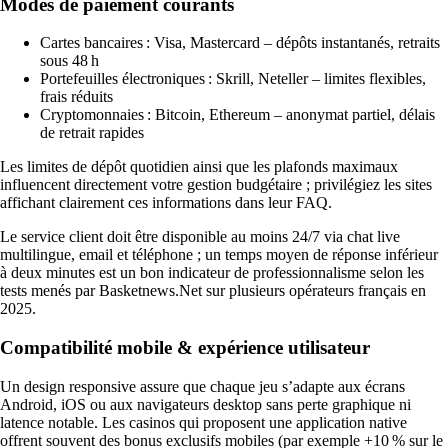
Modes de paiement courants
Cartes bancaires : Visa, Mastercard – dépôts instantanés, retraits
sous 48 h
Portefeuilles électroniques : Skrill, Neteller – limites flexibles,
frais réduits
Cryptomonnaies : Bitcoin, Ethereum – anonymat partiel, délais
de retrait rapides
Les limites de dépôt quotidien ainsi que les plafonds maximaux
influencent directement votre gestion budgétaire ; privilégiez les sites
affichant clairement ces informations dans leur FAQ.
Le service client doit être disponible au moins 24/7 via chat live
multilingue, email et téléphone ; un temps moyen de réponse inférieur
à deux minutes est un bon indicateur de professionnalisme selon les
tests menés par Basketnews.Net sur plusieurs opérateurs français en
2025.
Compatibilité mobile & expérience utilisateur
Un design responsive assure que chaque jeu s’adapte aux écrans
Android, iOS ou aux navigateurs desktop sans perte graphique ni
latence notable. Les casinos qui proposent une application native
offrent souvent des bonus exclusifs mobiles (par exemple +10 % sur le