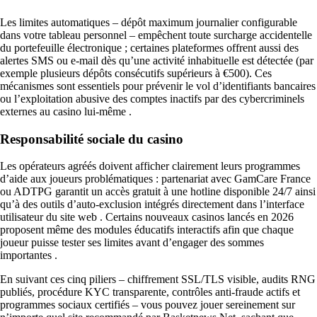
Les limites automatiques – dépôt maximum journalier configurable
dans votre tableau personnel – empêchent toute surcharge accidentelle
du portefeuille électronique ; certaines plateformes offrent aussi des
alertes SMS ou e‑mail dès qu’une activité inhabituelle est détectée (par
exemple plusieurs dépôts consécutifs supérieurs à €500). Ces
mécanismes sont essentiels pour prévenir le vol d’identifiants bancaires
ou l’exploitation abusive des comptes inactifs par des cybercriminels
externes au casino lui‑même .
Responsabilité sociale du casino
Les opérateurs agréés doivent afficher clairement leurs programmes
d’aide aux joueurs problématiques : partenariat avec GamCare France
ou ADTPG garantit un accès gratuit à une hotline disponible 24/7 ainsi
qu’à des outils d’auto‑exclusion intégrés directement dans l’interface
utilisateur du site web . Certains nouveaux casinos lancés en 2026
proposent même des modules éducatifs interactifs afin que chaque
joueur puisse tester ses limites avant d’engager des sommes
importantes .
En suivant ces cinq piliers – chiffrement SSL/TLS visible, audits RNG
publiés, procédure KYC transparente, contrôles anti‑fraude actifs et
programmes sociaux certifiés – vous pouvez jouer sereinement sur