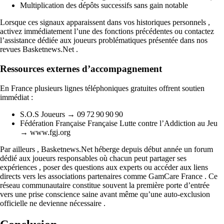
Multiplication des dépôts successifs sans gain notable
Lorsque ces signaux apparaissent dans vos historiques personnels ,
activez immédiatement l’une des fonctions précédentes ou contactez
l’assistance dédiée aux joueurs problématiques présentée dans nos
revues Basketnews.Net .
Ressources externes d’accompagnement
En France plusieurs lignes téléphoniques gratuites offrent soutien
immédiat :
S.O.S Joueurs → 09 72 90 90 90
Fédération Française Française Lutte contre l’Addiction au Jeu
→ www.fgj.org
Par ailleurs , Basketnews.Net héberge depuis début année un forum
dédié aux joueurs responsables où chacun peut partager ses
expériences , poser des questions aux experts ou accéder aux liens
directs vers les associations partenaires comme GamCare France . Ce
réseau communautaire constitue souvent la première porte d’entrée
vers une prise conscience saine avant même qu’une auto‑exclusion
officielle ne devienne nécessaire .