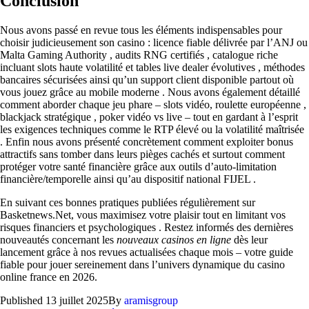
Conclusion
Nous avons passé en revue tous les éléments indispensables pour
choisir judicieusement son casino : licence fiable délivrée par l’ANJ ou
Malta Gaming Authority , audits RNG certifiés , catalogue riche
incluant slots haute volatilité et tables live dealer évolutives , méthodes
bancaires sécurisées ainsi qu’un support client disponible partout où
vous jouez grâce au mobile moderne . Nous avons également détaillé
comment aborder chaque jeu phare – slots vidéo, roulette européenne ,
blackjack stratégique , poker vidéo vs live – tout en gardant à l’esprit
les exigences techniques comme le RTP élevé ou la volatilité maîtrisée
. Enfin nous avons présenté concrètement comment exploiter bonus
attractifs sans tomber dans leurs pièges cachés et surtout comment
protéger votre santé financière grâce aux outils d’auto‑limitation
financière/temporelle ainsi qu’au dispositif national FIJEL .
En suivant ces bonnes pratiques publiées régulièrement sur
Basketnews.Net, vous maximisez votre plaisir tout en limitant vos
risques financiers et psychologiques . Restez informés des dernières
nouveautés concernant les
nouveaux casinos en ligne
dès leur
lancement grâce à nos revues actualisées chaque mois – votre guide
fiable pour jouer sereinement dans l’univers dynamique du casino
online france en 2026.​
Published
13 juillet 2025
By
aramisgroup