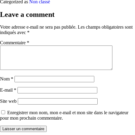
Categorized as
Non classé
Leave a comment
Votre adresse e-mail ne sera pas publiée.
Les champs obligatoires sont
indiqués avec
*
Commentaire
*
Nom
*
E-mail
*
Site web
Enregistrer mon nom, mon e-mail et mon site dans le navigateur
pour mon prochain commentaire.