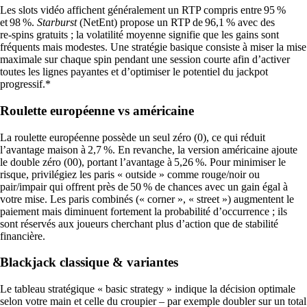
Les slots vidéo affichent généralement un RTP compris entre 95 %
et 98 %.
Starburst
(NetEnt) propose un RTP de 96,1 % avec des
re‑spins gratuits ; la volatilité moyenne signifie que les gains sont
fréquents mais modestes. Une stratégie basique consiste à miser la mise
maximale sur chaque spin pendant une session courte afin d’activer
toutes les lignes payantes et d’optimiser le potentiel du jackpot
progressif.*
Roulette européenne vs américaine
La roulette européenne possède un seul zéro (0), ce qui réduit
l’avantage maison à 2,7 %. En revanche, la version américaine ajoute
le double zéro (00), portant l’avantage à 5,26 %. Pour minimiser le
risque, privilégiez les paris « outside » comme rouge/noir ou
pair/impair qui offrent près de 50 % de chances avec un gain égal à
votre mise. Les paris combinés (« corner », « street ») augmentent le
paiement mais diminuent fortement la probabilité d’occurrence ; ils
sont réservés aux joueurs cherchant plus d’action que de stabilité
financière.
Blackjack classique & variantes
Le tableau stratégique « basic strategy » indique la décision optimale
selon votre main et celle du croupier – par exemple doubler sur un total