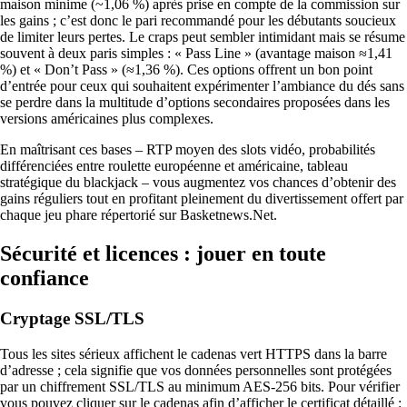
maison minime (~1,06 %) après prise en compte de la commission sur
les gains ; c’est donc le pari recommandé pour les débutants soucieux
de limiter leurs pertes. Le craps peut sembler intimidant mais se résume
souvent à deux paris simples : « Pass Line » (avantage maison ≈1,41
%) et « Don’t Pass » (≈1,36 %). Ces options offrent un bon point
d’entrée pour ceux qui souhaitent expérimenter l’ambiance du dés sans
se perdre dans la multitude d’options secondaires proposées dans les
versions américaines plus complexes.
En maîtrisant ces bases – RTP moyen des slots vidéo, probabilités
différenciées entre roulette européenne et américaine, tableau
stratégique du blackjack – vous augmentez vos chances d’obtenir des
gains réguliers tout en profitant pleinement du divertissement offert par
chaque jeu phare répertorié sur Basketnews.Net.
Sécurité et licences : jouer en toute
confiance
Cryptage SSL/TLS
Tous les sites sérieux affichent le cadenas vert HTTPS dans la barre
d’adresse ; cela signifie que vos données personnelles sont protégées
par un chiffrement SSL/TLS au minimum AES‑256 bits. Pour vérifier
vous pouvez cliquer sur le cadenas afin d’afficher le certificat détaillé :