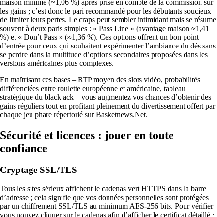
maison minime (~1,06 %) après prise en compte de la commission sur
les gains ; c’est donc le pari recommandé pour les débutants soucieux
de limiter leurs pertes. Le craps peut sembler intimidant mais se résume
souvent à deux paris simples : « Pass Line » (avantage maison ≈1,41
%) et « Don’t Pass » (≈1,36 %). Ces options offrent un bon point
d’entrée pour ceux qui souhaitent expérimenter l’ambiance du dés sans
se perdre dans la multitude d’options secondaires proposées dans les
versions américaines plus complexes.
En maîtrisant ces bases – RTP moyen des slots vidéo, probabilités
différenciées entre roulette européenne et américaine, tableau
stratégique du blackjack – vous augmentez vos chances d’obtenir des
gains réguliers tout en profitant pleinement du divertissement offert par
chaque jeu phare répertorié sur Basketnews.Net.
Sécurité et licences : jouer en toute
confiance
Cryptage SSL/TLS
Tous les sites sérieux affichent le cadenas vert HTTPS dans la barre
d’adresse ; cela signifie que vos données personnelles sont protégées
par un chiffrement SSL/TLS au minimum AES‑256 bits. Pour vérifier
vous pouvez cliquer sur le cadenas afin d’afficher le certificat détaillé :