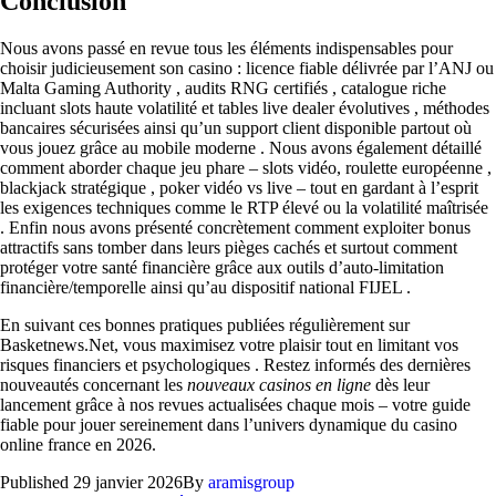
Conclusion
Nous avons passé en revue tous les éléments indispensables pour
choisir judicieusement son casino : licence fiable délivrée par l’ANJ ou
Malta Gaming Authority , audits RNG certifiés , catalogue riche
incluant slots haute volatilité et tables live dealer évolutives , méthodes
bancaires sécurisées ainsi qu’un support client disponible partout où
vous jouez grâce au mobile moderne . Nous avons également détaillé
comment aborder chaque jeu phare – slots vidéo, roulette européenne ,
blackjack stratégique , poker vidéo vs live – tout en gardant à l’esprit
les exigences techniques comme le RTP élevé ou la volatilité maîtrisée
. Enfin nous avons présenté concrètement comment exploiter bonus
attractifs sans tomber dans leurs pièges cachés et surtout comment
protéger votre santé financière grâce aux outils d’auto‑limitation
financière/temporelle ainsi qu’au dispositif national FIJEL .
En suivant ces bonnes pratiques publiées régulièrement sur
Basketnews.Net, vous maximisez votre plaisir tout en limitant vos
risques financiers et psychologiques . Restez informés des dernières
nouveautés concernant les
nouveaux casinos en ligne
dès leur
lancement grâce à nos revues actualisées chaque mois – votre guide
fiable pour jouer sereinement dans l’univers dynamique du casino
online france en 2026.​
Published
29 janvier 2026
By
aramisgroup