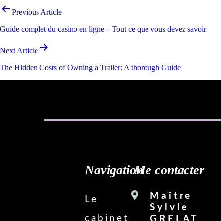
Navigation
Previous Article
de
Guide complet du casino en ligne – Tout ce que vous devez savoir
l’article
Next Article
The Hidden Costs of Owning a Trailer: A thorough Guide
Navigation
Me contacter
Maître
Le
Sylvie
cabinet
GRELAT