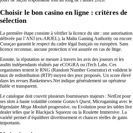
Choisir le bon casino en ligne : critères de
sélection
La première étape consiste à vérifier la licence du site : une autorisation
délivrée par l’ANJ (ex‑ARJEL), la Malta Gaming Authority ou encore
Curaçao garantit le respect du cadre légal français ou européen. Sans
licence reconnue, aucune protection n’est assurée en cas de litige.
Ensuite, la réputation se mesure à travers les avis des joueurs et les
audits indépendants réalisés par eCOGRA ou iTech Labs. Ces
organismes testent le RNG (Random Number Generator) et valident le
taux de redistribution (RTP) moyen des jeux proposés. Un score élevé
dans les revues Basketnews.Net indique généralement un opérateur
fiable et transparent.
Le catalogue doit couvrir plusieurs fournisseurs majeurs : NetEnt pour
ses slots à haute volatilité comme
Gonzo’s Quest
, Microgaming avec le
légendaire
Mega Moolah
progressive, ou Evolution pour les tables live
dealer telles que le Blackjack Squeeze ou la Roulette Immersive. La
variété permet d’équilibrer divertissement et chances réelles de gains
importants.