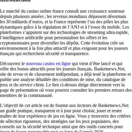
Le marché du casino online france connaît une croissance soutenue
depuis plusieurs années ; les revenus mondiaux dépassent désormais
les 30 milliards d’euros, et la France représente l’un des pôles les plus
dynamiques grâce à la régulation de l’ANJ et à l’essor du mobile. Les
plateformes s’appuient sur des technologies de streaming ultra‑rapide,
l’intelligence artificielle pour personnaliser les offres et les
cryptomonnaies pour diversifier les dépôts. Cette évolution crée un
environnement à la fois plus attractif et plus exigeant pour les joueurs
français qui recherchent sécurité et transparence.
Découvrez le
nouveau casino en ligne
qui vient d’être lancé et qui
offre des bonus attractifs pour les joueurs français. Basketnews.Net,
site de revue et de classement indépendant, a déjà testé la plateforme et
publie une analyse détaillée des conditions de mise, du catalogue de
jeux et du service client. Le lien ci‑dessus dirige directement vers la
page de présentation où vous pourrez consulter les premiers retours des
membres de la communauté.
L’objectif de cet article est de fournir aux lecteurs de Basketnews.Net
un guide pratique, transparent et à jour pour choisir, jouer et rester
maître de leur expérience de jeu en ligne. Vous y trouverez des critères
de sélection rigoureux, des stratégies sur les jeux populaires, des
conseils sur la sécurité technique ainsi que des outils concrets pour
jouer de façon responsable tout au long de l’année 2026.