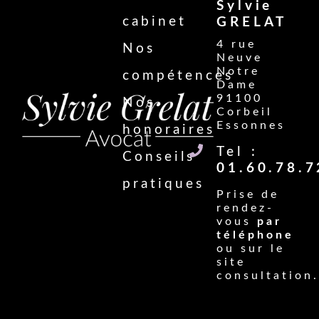
Sylvie
cabinet
GRELAT
4 rue
Nos
Neuve
Notre
compétences
Dame
91100
Nos
Corbeil
Essonnes
honoraires
Tel :
Conseils
01.60.78.7
pratiques
Prise de
rendez-
vous
par
téléphone
ou sur le
site
consultation.