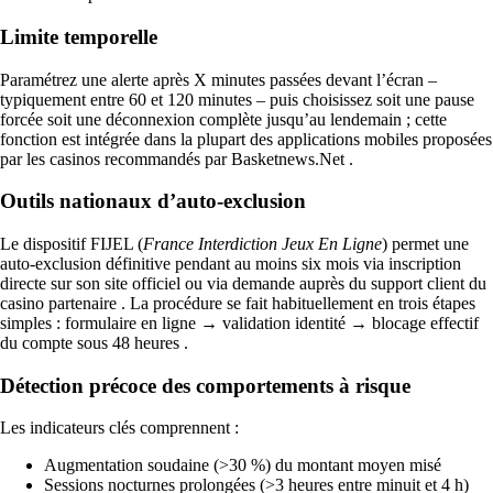
Limite temporelle
Paramétrez une alerte après X minutes passées devant l’écran –
typiquement entre 60 et 120 minutes – puis choisissez soit une pause
forcée soit une déconnexion complète jusqu’au lendemain ; cette
fonction est intégrée dans la plupart des applications mobiles proposées
par les casinos recommandés par Basketnews.Net .
Outils nationaux d’auto‑exclusion
Le dispositif FIJEL (
France Interdiction Jeux En Ligne
) permet une
auto‑exclusion définitive pendant au moins six mois via inscription
directe sur son site officiel ou via demande auprès du support client du
casino partenaire . La procédure se fait habituellement en trois étapes
simples : formulaire en ligne → validation identité → blocage effectif
du compte sous 48 heures .
Détection précoce des comportements à risque
Les indicateurs clés comprennent :
Augmentation soudaine (>30 %) du montant moyen misé
Sessions nocturnes prolongées (>3 heures entre minuit et 4 h)