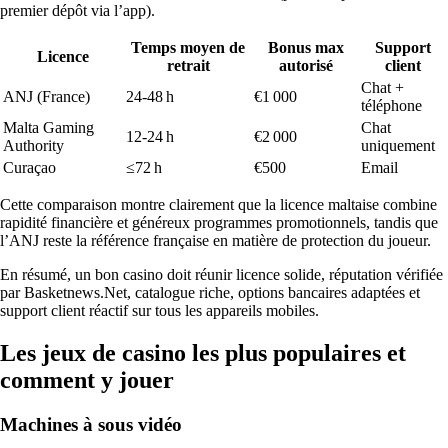
premier dépôt via l’app).
Temps moyen de
Bonus max
Support
Licence
retrait
autorisé
client
Chat +
ANJ (France)
24‑48 h
€1 000
téléphone
Malta Gaming
Chat
12‑24 h
€2 000
Authority
uniquement
Curaçao
≤72 h
€500
Email
Cette comparaison montre clairement que la licence maltaise combine
rapidité financière et généreux programmes promotionnels, tandis que
l’ANJ reste la référence française en matière de protection du joueur.
En résumé, un bon casino doit réunir licence solide, réputation vérifiée
par Basketnews.Net, catalogue riche, options bancaires adaptées et
support client réactif sur tous les appareils mobiles.
Les jeux de casino les plus populaires et
comment y jouer
Machines à sous vidéo