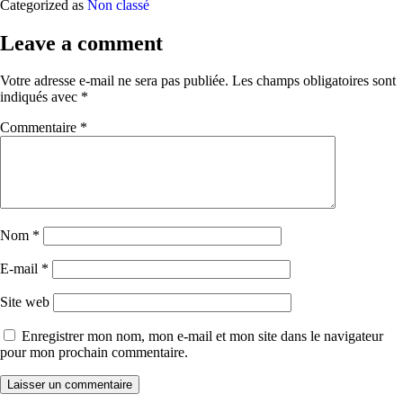
Categorized as
Non classé
Leave a comment
Votre adresse e-mail ne sera pas publiée.
Les champs obligatoires sont
indiqués avec
*
Commentaire
*
Nom
*
E-mail
*
Site web
Enregistrer mon nom, mon e-mail et mon site dans le navigateur
pour mon prochain commentaire.