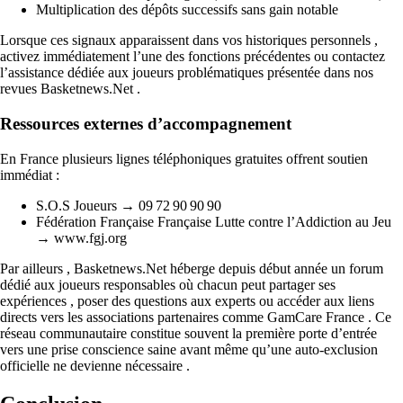
Multiplication des dépôts successifs sans gain notable
Lorsque ces signaux apparaissent dans vos historiques personnels ,
activez immédiatement l’une des fonctions précédentes ou contactez
l’assistance dédiée aux joueurs problématiques présentée dans nos
revues Basketnews.Net .
Ressources externes d’accompagnement
En France plusieurs lignes téléphoniques gratuites offrent soutien
immédiat :
S.O.S Joueurs → 09 72 90 90 90
Fédération Française Française Lutte contre l’Addiction au Jeu
→ www.fgj.org
Par ailleurs , Basketnews.Net héberge depuis début année un forum
dédié aux joueurs responsables où chacun peut partager ses
expériences , poser des questions aux experts ou accéder aux liens
directs vers les associations partenaires comme GamCare France . Ce
réseau communautaire constitue souvent la première porte d’entrée
vers une prise conscience saine avant même qu’une auto‑exclusion
officielle ne devienne nécessaire .