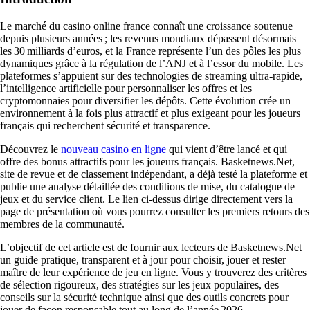
Le marché du casino online france connaît une croissance soutenue
depuis plusieurs années ; les revenus mondiaux dépassent désormais
les 30 milliards d’euros, et la France représente l’un des pôles les plus
dynamiques grâce à la régulation de l’ANJ et à l’essor du mobile. Les
plateformes s’appuient sur des technologies de streaming ultra‑rapide,
l’intelligence artificielle pour personnaliser les offres et les
cryptomonnaies pour diversifier les dépôts. Cette évolution crée un
environnement à la fois plus attractif et plus exigeant pour les joueurs
français qui recherchent sécurité et transparence.
Découvrez le
nouveau casino en ligne
qui vient d’être lancé et qui
offre des bonus attractifs pour les joueurs français. Basketnews.Net,
site de revue et de classement indépendant, a déjà testé la plateforme et
publie une analyse détaillée des conditions de mise, du catalogue de
jeux et du service client. Le lien ci‑dessus dirige directement vers la
page de présentation où vous pourrez consulter les premiers retours des
membres de la communauté.
L’objectif de cet article est de fournir aux lecteurs de Basketnews.Net
un guide pratique, transparent et à jour pour choisir, jouer et rester
maître de leur expérience de jeu en ligne. Vous y trouverez des critères
de sélection rigoureux, des stratégies sur les jeux populaires, des
conseils sur la sécurité technique ainsi que des outils concrets pour
jouer de façon responsable tout au long de l’année 2026.