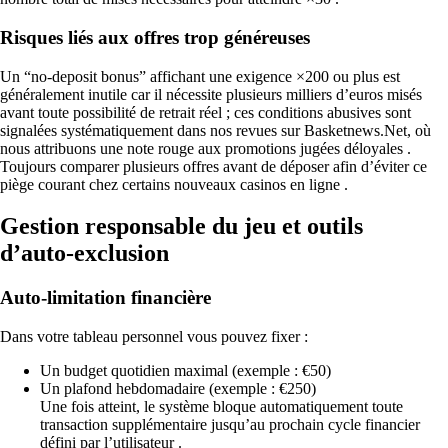
Risques liés aux offres trop généreuses
Un “no‑deposit bonus” affichant une exigence ×200 ou plus est
généralement inutile car il nécessite plusieurs milliers d’euros misés
avant toute possibilité de retrait réel ; ces conditions abusives sont
signalées systématiquement dans nos revues sur Basketnews.Net, où
nous attribuons une note rouge aux promotions jugées déloyales .
Toujours comparer plusieurs offres avant de déposer afin d’éviter ce
piège courant chez certains nouveaux casinos en ligne .
Gestion responsable du jeu et outils
d’auto‑exclusion
Auto‑limitation financière
Dans votre tableau personnel vous pouvez fixer :
Un budget quotidien maximal (exemple : €50)
Un plafond hebdomadaire (exemple : €250)
Une fois atteint, le système bloque automatiquement toute
transaction supplémentaire jusqu’au prochain cycle financier
défini par l’utilisateur .