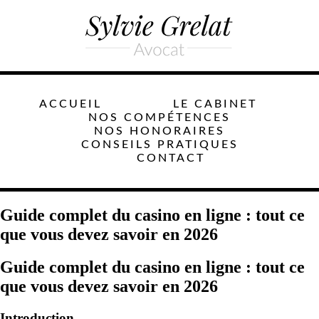
ACCUEIL
LE CABINET
NOS COMPÉTENCES
NOS HONORAIRES
CONSEILS PRATIQUES
CONTACT
Guide complet du casino en ligne : tout ce
que vous devez savoir en 2026
Guide complet du casino en ligne : tout ce
que vous devez savoir en 2026
Introduction