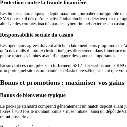
Protection contre la fraude financière
Les limites automatiques – dépôt maximum journalier configurable dans v
SMS ou e‑mail dès qu’une activité inhabituelle est détectée (par exemple
abusive des comptes inactifs par des cybercriminels externes au casino
Responsabilité sociale du casino
Les opérateurs agréés doivent afficher clairement leurs programmes d’
qu’à des outils d’auto‑exclusion intégrés directement dans l’interface 
puisse tester ses limites avant d’engager des sommes importantes .
En suivant ces cinq piliers – chiffrement SSL/TLS visible, audits RNG 
n’importe quel site recommandé par Basketnews.Net, sachant que votre a
Bonus et promotions : maximiser vos gains
Bonus de bienvenue typique
Le package standard comprend généralement un match deposit allant ju
fixées à ×30 fois le montant bonus + mise initiale ; ainsi un dépôt d
retrait possible .