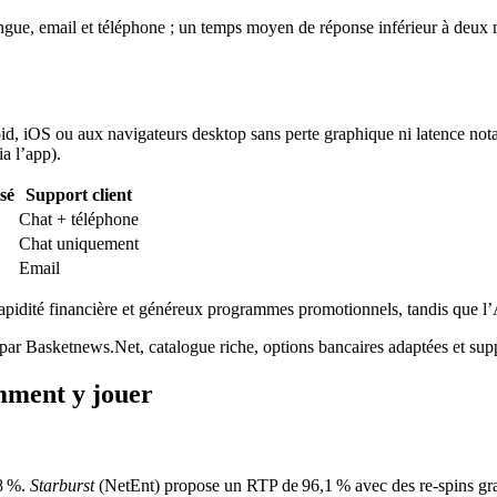
lingue, email et téléphone ; un temps moyen de réponse inférieur à deux 
, iOS ou aux navigateurs desktop sans perte graphique ni latence notab
a l’app).
sé
Support client
Chat + téléphone
Chat uniquement
Email
pidité financière et généreux programmes promotionnels, tandis que l’AN
par Basketnews.Net, catalogue riche, options bancaires adaptées et suppor
omment y jouer
98 %.
Starburst
(NetEnt) propose un RTP de 96,1 % avec des re‑spins gratu