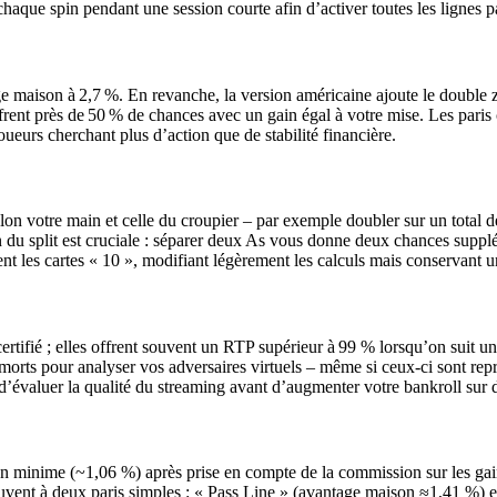
aque spin pendant une session courte afin d’activer toutes les lignes pa
ge maison à 2,7 %. En revanche, la version américaine ajoute le double z
ffrent près de 50 % de chances avec un gain égal à votre mise. Les paris
oueurs cherchant plus d’action que de stabilité financière.
selon votre main et celle du croupier – par exemple doubler sur un total
 du split est cruciale : séparer deux As vous donne deux chances suppl
t les cartes « 10 », modifiant légèrement les calculs mais conservant un
rtifié ; elles offrent souvent un RTP supérieur à 99 % lorsqu’on suit une
morts pour analyser vos adversaires virtuels – même si ceux-ci sont repré
aluer la qualité du streaming avant d’augmenter votre bankroll sur de
on minime (~1,06 %) après prise en compte de la commission sur les gai
souvent à deux paris simples : « Pass Line » (avantage maison ≈1,41 %) 