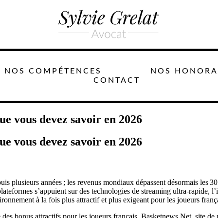
NOS COMPÉTENCES
NOS HONORA
CONTACT
que vous devez savoir en 2026
que vous devez savoir en 2026
s plusieurs années ; les revenus mondiaux dépassent désormais les 30 mi
teformes s’appuient sur des technologies de streaming ultra‑rapide, l’inte
onnement à la fois plus attractif et plus exigeant pour les joueurs franç
e des bonus attractifs pour les joueurs français. Basketnews.Net, site de