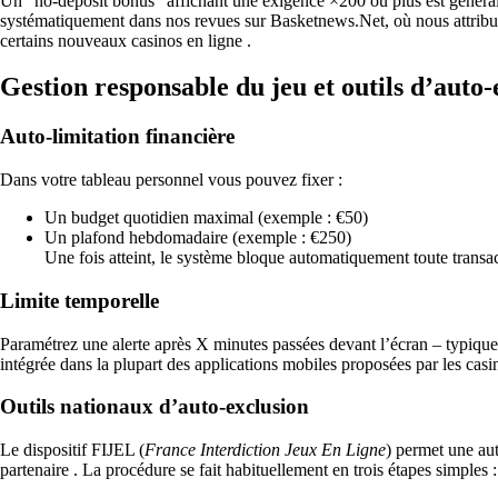
Un “no‑deposit bonus” affichant une exigence ×200 ou plus est généralemen
systématiquement dans nos revues sur Basketnews.Net, où nous attribuo
certains nouveaux casinos en ligne .
Gestion responsable du jeu et outils d’auto‑
Auto‑limitation financière
Dans votre tableau personnel vous pouvez fixer :
Un budget quotidien maximal (exemple : €50)
Un plafond hebdomadaire (exemple : €250)
Une fois atteint, le système bloque automatiquement toute transact
Limite temporelle
Paramétrez une alerte après X minutes passées devant l’écran – typique
intégrée dans la plupart des applications mobiles proposées par les c
Outils nationaux d’auto‑exclusion
Le dispositif FIJEL (
France Interdiction Jeux En Ligne
) permet une aut
partenaire . La procédure se fait habituellement en trois étapes simples