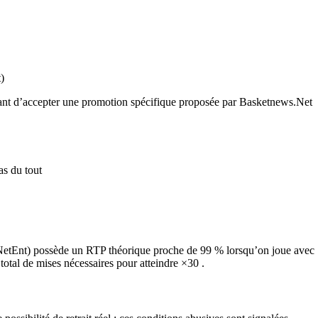
)
 avant d’accepter une promotion spécifique proposée par Basketnews.Net
as du tout
etEnt) possède un RTP théorique proche de 99 % lorsqu’on joue avec
otal de mises nécessaires pour atteindre ×30 .