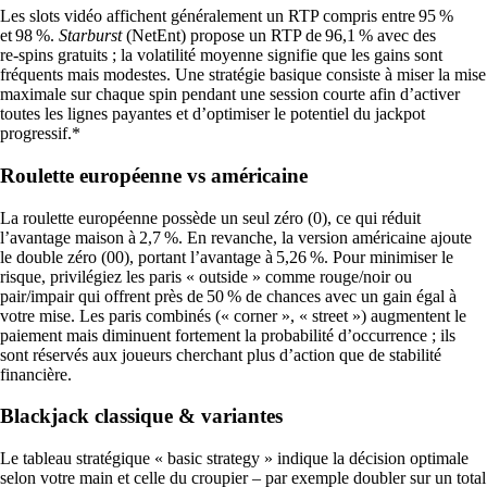
Les slots vidéo affichent généralement un RTP compris entre 95 %
et 98 %.
Starburst
(NetEnt) propose un RTP de 96,1 % avec des
re‑spins gratuits ; la volatilité moyenne signifie que les gains sont
fréquents mais modestes. Une stratégie basique consiste à miser la mise
maximale sur chaque spin pendant une session courte afin d’activer
toutes les lignes payantes et d’optimiser le potentiel du jackpot
progressif.*
Roulette européenne vs américaine
La roulette européenne possède un seul zéro (0), ce qui réduit
l’avantage maison à 2,7 %. En revanche, la version américaine ajoute
le double zéro (00), portant l’avantage à 5,26 %. Pour minimiser le
risque, privilégiez les paris « outside » comme rouge/noir ou
pair/impair qui offrent près de 50 % de chances avec un gain égal à
votre mise. Les paris combinés (« corner », « street ») augmentent le
paiement mais diminuent fortement la probabilité d’occurrence ; ils
sont réservés aux joueurs cherchant plus d’action que de stabilité
financière.
Blackjack classique & variantes
Le tableau stratégique « basic strategy » indique la décision optimale
selon votre main et celle du croupier – par exemple doubler sur un total