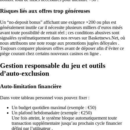
Risques liés aux offres trop généreuses
Un “no‑deposit bonus” affichant une exigence ×200 ou plus est
généralement inutile car il nécessite plusieurs milliers d’euros misés
avant toute possibilité de retrait réel ; ces conditions abusives sont
signalées systématiquement dans nos revues sur Basketnews.Net, où
nous attribuons une note rouge aux promotions jugées déloyales .
Toujours comparer plusieurs offres avant de déposer afin d’éviter ce
piège courant chez certains nouveaux casinos en ligne .
Gestion responsable du jeu et outils
d’auto‑exclusion
Auto‑limitation financière
Dans votre tableau personnel vous pouvez fixer :
Un budget quotidien maximal (exemple : €50)
Un plafond hebdomadaire (exemple : €250)
Une fois atteint, le système bloque automatiquement toute
transaction supplémentaire jusqu’au prochain cycle financier
défini par l’utilisateur .