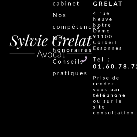
cabinet
GRELAT
4 rue
Nos
Neuve
Notre
compétences
Dame
91100
Nos
Corbeil
Essonnes
honoraires
Tel :
Conseils
01.60.78.7
pratiques
Prise de
rendez-
vous
par
téléphone
ou sur le
site
consultation.