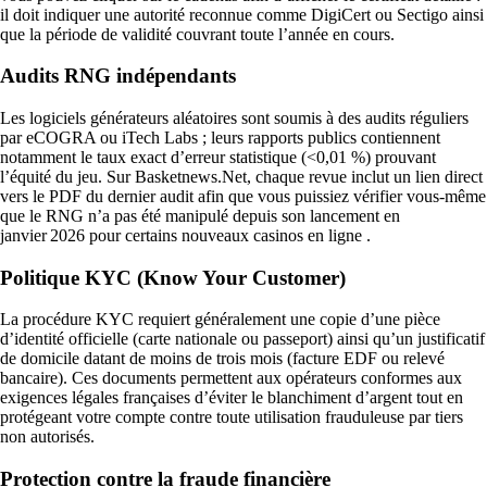
il doit indiquer une autorité reconnue comme DigiCert ou Sectigo ainsi
que la période de validité couvrant toute l’année en cours.
Audits RNG indépendants
Les logiciels générateurs aléatoires sont soumis à des audits réguliers
par eCOGRA ou iTech Labs ; leurs rapports publics contiennent
notamment le taux exact d’erreur statistique (<0,01 %) prouvant
l’équité du jeu. Sur Basketnews.Net, chaque revue inclut un lien direct
vers le PDF du dernier audit afin que vous puissiez vérifier vous‑même
que le RNG n’a pas été manipulé depuis son lancement en
janvier 2026 pour certains nouveaux casinos en ligne .
Politique KYC (Know Your Customer)
La procédure KYC requiert généralement une copie d’une pièce
d’identité officielle (carte nationale ou passeport) ainsi qu’un justificatif
de domicile datant de moins de trois mois (facture EDF ou relevé
bancaire). Ces documents permettent aux opérateurs conformes aux
exigences légales françaises d’éviter le blanchiment d’argent tout en
protégeant votre compte contre toute utilisation frauduleuse par tiers
non autorisés.
Protection contre la fraude financière