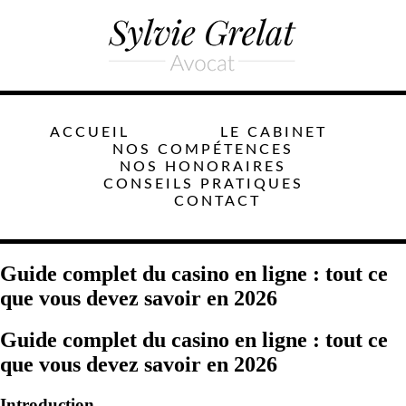
ACCUEIL
LE CABINET
NOS COMPÉTENCES
NOS HONORAIRES
CONSEILS PRATIQUES
CONTACT
Guide complet du casino en ligne : tout ce
que vous devez savoir en 2026
Guide complet du casino en ligne : tout ce
que vous devez savoir en 2026
Introduction