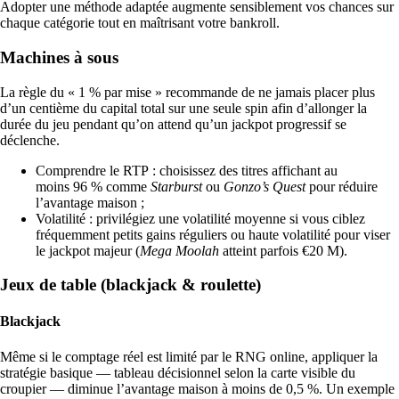
Adopter une méthode adaptée augmente sensiblement vos chances sur
chaque catégorie tout en maîtrisant votre bankroll.
Machines à sous
La règle du « 1 % par mise » recommande de ne jamais placer plus
d’un centième du capital total sur une seule spin afin d’allonger la
durée du jeu pendant qu’on attend qu’un jackpot progressif se
déclenche.
Comprendre le RTP : choisissez des titres affichant au
moins 96 % comme
Starburst
ou
Gonzo’s Quest
pour réduire
l’avantage maison ;
Volatilité : privilégiez une volatilité moyenne si vous ciblez
fréquemment petits gains réguliers ou haute volatilité pour viser
le jackpot majeur (
Mega Moolah
atteint parfois €20 M).
Jeux de table (blackjack & roulette)
Blackjack
Même si le comptage réel est limité par le RNG online, appliquer la
stratégie basique — tableau décisionnel selon la carte visible du
croupier — diminue l’avantage maison à moins de 0,5 %. Un exemple