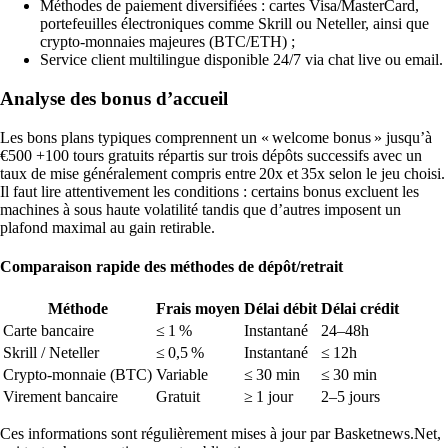
Méthodes de paiement diversifiées : cartes Visa/MasterCard,
portefeuilles électroniques comme Skrill ou Neteller, ainsi que
crypto‑monnaies majeures (BTC/ETH) ;
Service client multilingue disponible 24/7 via chat live ou email.
Analyse des bonus d’accueil
Les bons plans typiques comprennent un « welcome bonus » jusqu’à
€500 +100 tours gratuits répartis sur trois dépôts successifs avec un
taux de mise généralement compris entre 20x et 35x selon le jeu choisi.
Il faut lire attentivement les conditions : certains bonus excluent les
machines à sous haute volatilité tandis que d’autres imposent un
plafond maximal au gain retirable.
Comparaison rapide des méthodes de dépôt/retrait
Méthode
Frais moyen
Délai débit
Délai crédit
Carte bancaire
≤ 1 %
Instantané
24–48h
Skrill / Neteller
≤ 0,5 %
Instantané
≤ 12h
Crypto‑monnaie (BTC)
Variable
≤ 30 min
≤ 30 min
Virement bancaire
Gratuit
≥ 1 jour
2–5 jours
Ces informations sont régulièrement mises à jour par Basketnews.Net,