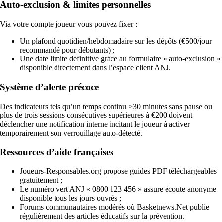
Auto‑exclusion & limites personnelles
Via votre compte joueur vous pouvez fixer :
Un plafond quotidien/hebdomadaire sur les dépôts (€500/jour
recommandé pour débutants) ;
Une date limite définitive grâce au formulaire « auto‑exclusion »
disponible directement dans l’espace client ANJ.
Système d’alerte précoce
Des indicateurs tels qu’un temps continu >30 minutes sans pause ou
plus de trois sessions consécutives supérieures à €200 doivent
déclencher une notification interne incitant le joueur à activer
temporairement son verrouillage auto‑détecté.
Ressources d’aide françaises
Joueurs‑Responsables.org propose guides PDF téléchargeables
gratuitement ;
Le numéro vert ANJ « 0800 123 456 » assure écoute anonyme
disponible tous les jours ouvrés ;
Forums communautaires modérés où Basketnews.Net publie
régulièrement des articles éducatifs sur la prévention.