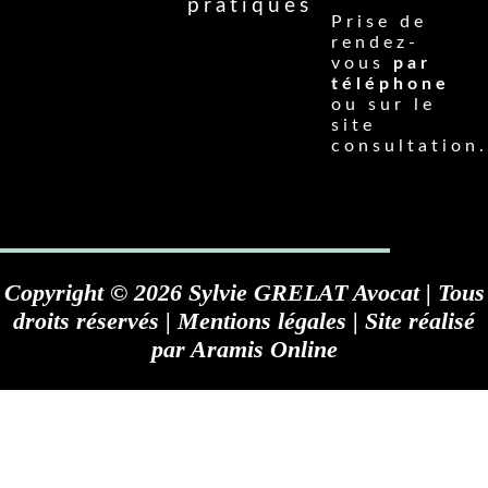
pratiques
Prise de
rendez-
vous
par
téléphone
ou sur le
site
consultation.
Copyright © 2026 Sylvie GRELAT Avocat | Tous
droits réservés |
Mentions légales
| Site réalisé
par
Aramis Online