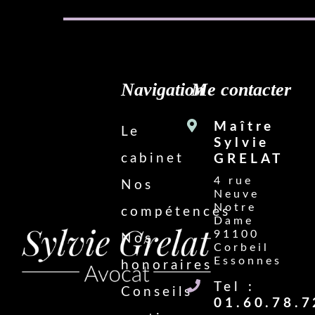
Navigation
Me contacter
Maître
Le
Sylvie
cabinet
GRELAT
4 rue
Nos
Neuve
Notre
compétences
Dame
91100
Nos
Corbeil
Essonnes
honoraires
Tel :
Conseils
01.60.78.7