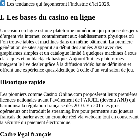
Les tendances qui façonneront l’industrie d’ici 2026.
I. Les bases du casino en ligne
Un casino en ligne est une plateforme numérique qui propose des jeux
d’argent via internet, contrairement aux établissements physiques où
l’on trouve tables et machines dans un même bâtiment. La première
génération de sites apparut au début des années 2000 avec des
graphismes simples et un catalogue limité à quelques machines à sous
classiques et au blackjack basique. Aujourd’hui les plateformes
intègrent le live dealer grâce à la diffusion vidéo haute définition et
offrent une expérience quasi‑identique à celle d’un vrai salon de jeu.
Historique rapide
Les pionniers comme Casino‑Online.com proposèrent leurs premières
licences nationales avant l’avènement de l’ARJEL (devenu ANJ) qui
harmonisa la régulation française dès 2010. En 2015 les gros
opérateurs ont introduit le streaming live pour permettre aux joueurs
français de parler avec un croupier réel via webcam tout en conservant
la sécurité du paiement électronique.
Cadre légal français