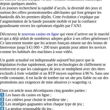
depuis quelques années.
Les joueurs recherchent la rapidité d’accès, la diversité des jeux et
surtout des offres promotionnelles alléchantes qui font grimper les
bankrolls dès les premiers dépôts. Cette évolution s’explique par
l’augmentation de la bande passante mobile et par la confiance
grandissante envers les opérateurs régulés par l’ANJ.
Découvrez le
nouveau casino en ligne
qui vient d’arriver sur le marché
et qui a déjà séduit de nombreux adeptes grâce à ses offres généreuses !
Ce lancement montre que les acteurs français misent sur des bonus de
bienvenue jusqu’à €1 000 + 200 tours gratuits pour attirer les novices
comme les habitués des machines à sous vidéo.
Un guide actualisé est indispensable aujourd’hui parce que la
législation évolue rapidement, que les technologies de chiffrement se
renforcent et que les catalogues de jeux se multiplient avec des titres
exclusifs à forte volatilité et un RTP moyen supérieur à 96 %. Sans une
veille constante, il est facile de tomber sur un site peu fiable ou sur des
promotions aux exigences de mise abusives (« wagering »).
Dans cet article nous décortiquons cinq grandes parties :
Les bases du casino en ligne ;
Les critères pour choisir le meilleur site ;
Les stratégies gagnantes selon chaque type de jeu ;
La gestion responsable du jeu ;