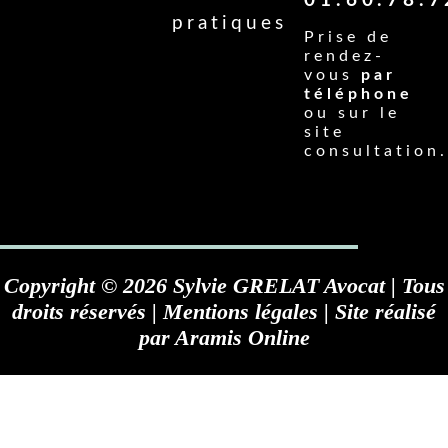
01.60.78.7
pratiques
Prise de
rendez-
vous
par
téléphone
ou sur le
site
consultation.
Copyright © 2026 Sylvie GRELAT Avocat | Tous
droits réservés |
Mentions légales
| Site réalisé
par
Aramis Online