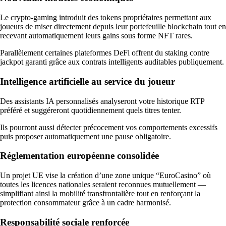
Le crypto‑gaming introduit des tokens propriétaires permettant aux
joueurs de miser directement depuis leur portefeuille blockchain tout en
recevant automatiquement leurs gains sous forme NFT rares.
Parallèlement certaines plateformes DeFi offrent du staking contre
jackpot garanti grâce aux contrats intelligents auditables publiquement.
Intelligence artificielle au service du joueur
Des assistants IA personnalisés analyseront votre historique RTP
préféré et suggéreront quotidiennement quels titres tenter.
Ils pourront aussi détecter précocement vos comportements excessifs
puis proposer automatiquement une pause obligatoire.
Réglementation européenne consolidée
Un projet UE vise la création d’une zone unique “EuroCasino” où
toutes les licences nationales seraient reconnues mutuellement —
simplifiant ainsi la mobilité transfrontalière tout en renforçant la
protection consommateur grâce à un cadre harmonisé.
Responsabilité sociale renforcée