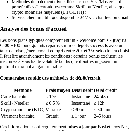
Méthodes de paiement diversifiées : cartes Visa/MasterCard,
portefeuilles électroniques comme Skrill ou Neteller, ainsi que
crypto‑monnaies majeures (BTC/ETH) ;
Service client multilingue disponible 24/7 via chat live ou email.
Analyse des bonus d’accueil
Les bons plans typiques comprennent un « welcome bonus » jusqu’à
€500 +100 tours gratuits répartis sur trois dépôts successifs avec un
taux de mise généralement compris entre 20x et 35x selon le jeu choisi.
Il faut lire attentivement les conditions : certains bonus excluent les
machines à sous haute volatilité tandis que d’autres imposent un
plafond maximal au gain retirable.
Comparaison rapide des méthodes de dépôt/retrait
Méthode
Frais moyen
Délai débit
Délai crédit
Carte bancaire
≤ 1 %
Instantané
24–48h
Skrill / Neteller
≤ 0,5 %
Instantané
≤ 12h
Crypto‑monnaie (BTC)
Variable
≤ 30 min
≤ 30 min
Virement bancaire
Gratuit
≥ 1 jour
2–5 jours
Ces informations sont régulièrement mises à jour par Basketnews.Net,