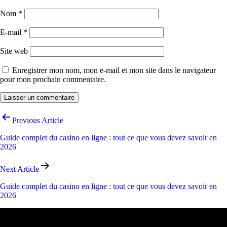
Nom
*
E-mail
*
Site web
Enregistrer mon nom, mon e-mail et mon site dans le navigateur
pour mon prochain commentaire.
Navigation
Previous Article
de
Guide complet du casino en ligne : tout ce que vous devez savoir en
l’article
2026
Next Article
Guide complet du casino en ligne : tout ce que vous devez savoir en
2026