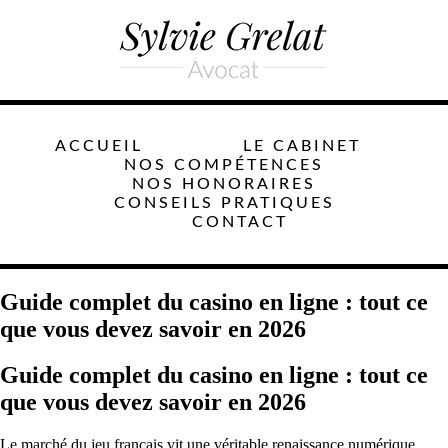
ACCUEIL
LE CABINET
NOS COMPÉTENCES
NOS HONORAIRES
CONSEILS PRATIQUES
CONTACT
Guide complet du casino en ligne : tout ce
que vous devez savoir en 2026
Guide complet du casino en ligne : tout ce
que vous devez savoir en 2026
Le marché du jeu français vit une véritable renaissance numérique