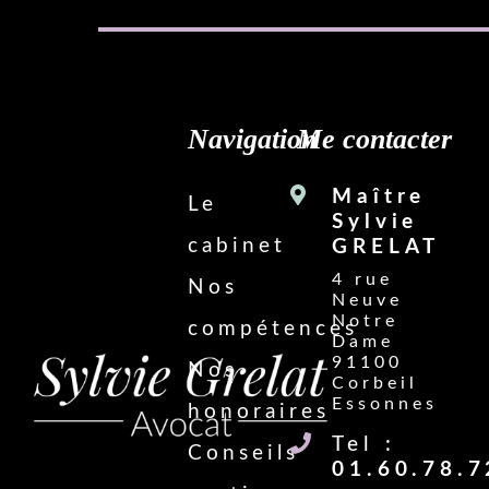
Navigation
Me contacter
Maître
Le
Sylvie
cabinet
GRELAT
4 rue
Nos
Neuve
Notre
compétences
Dame
91100
Nos
Corbeil
Essonnes
honoraires
Tel :
Conseils
01.60.78.7