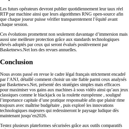
Les futurs opérateurs devront publier quotidiennement leur taux réel
RTP par machine ainsi que leurs algorithmes RNG open‑source afin
que chaque joueur puisse vérifier transparentement l’équité avant
chaque session.
Ces évolutions promettent non seulement davantage d’immersion mais
aussi une meilleure protection grâce aux standards technologiques
élevés adoptés par ceux qui seront évalués positivement par
Basketnews.Net lors des revues annuelles.
Conclusion
Nous avons passé en revue le cadre légal français strictement encadré
par l’ANJ, détaillé comment choisir un site fiable parmi ceux analysés
par Basketnews.Net, présenté des stratégies simples mais efficaces
pour maximiser vos gains aux machines à sous vidéo ainsi qu’aux jeux
classiques comme le blackjack ou la roulette européenne , souligné
l’importance capitale d’une pratique responsable afin que plaisir rime
toujours avec maîtrise budgétaire , puis exploré les innovations
technologiques majeures qui redessineront le paysage ludique dès
maintenant jusqu’en​2026.
Testez plusieurs plateformes sécurisées grâce aux outils comparatifs