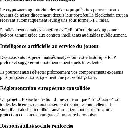
Le crypto‑gaming introduit des tokens propriétaires permettant aux
joueurs de miser directement depuis leur portefeuille blockchain tout en
recevant automatiquement leurs gains sous forme NFT rares.
Parallèlement certaines plateformes DeFi offrent du staking contre
jackpot garanti grâce aux contrats intelligents auditables publiquement.
Intelligence artificielle au service du joueur
Des assistants IA personnalisés analyseront votre historique RTP
préféré et suggéreront quotidiennement quels titres tenter.
Ils pourront aussi détecter précocement vos comportements excessifs
puis proposer automatiquement une pause obligatoire.
Réglementation européenne consolidée
Un projet UE vise la création d’une zone unique “EuroCasino” où
toutes les licences nationales seraient reconnues mutuellement —
simplifiant ainsi la mobilité transfrontalière tout en renforçant la
protection consommateur grâce à un cadre harmonisé.
Responsabilité sociale renforcée