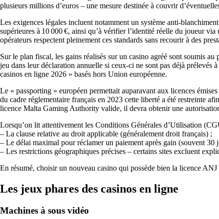
plusieurs millions d’euros – une mesure destinée à couvrir d’éventuelles
Les exigences légales incluent notamment un système anti‑blanchiment (
supérieures à 10 000 €, ainsi qu’à vérifier l’identité réelle du joueur 
opérateurs respectent pleinement ces standards sans recourir à des presta
Sur le plan fiscal, les gains réalisés sur un casino agréé sont soumis a
jeu dans leur déclaration annuelle si ceux‑ci ne sont pas déjà prélevés à
casinos en ligne 2026 » basés hors Union européenne.
Le « passporting » européen permettait auparavant aux licences émises
du cadre réglementaire français en 2023 cette liberté a été restreinte a
licence Malta Gaming Authority valide, il devra obtenir une autorisatio
Lorsqu’on lit attentivement les Conditions Générales d’Utilisation (CGU
– La clause relative au droit applicable (généralement droit français) ;
– Le délai maximal pour réclamer un paiement après gain (souvent 30 j
– Les restrictions géographiques précises – certains sites excluent expli
En résumé, choisir un nouveau casino qui possède bien la licence ANJ a
Les jeux phares des casinos en ligne
Machines à sous vidéo