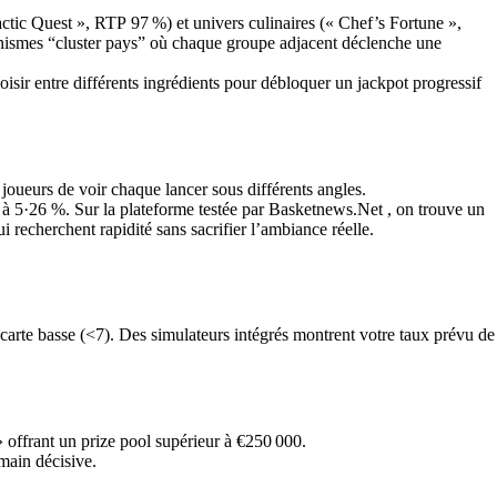
ctic Quest », RTP 97 %) et univers culinaires (« Chef’s Fortune »,
canismes “cluster pays” où chaque groupe adjacent déclenche une
hoisir entre différents ingrédients pour débloquer un jackpot progressif
 joueurs de voir chaque lancer sous différents angles.
% à 5·26 %. Sur la plateforme testée par Basketnews.Net , on trouve un
recherchent rapidité sans sacrifier l’ambiance réelle.
 carte basse (<7). Des simulateurs intégrés montrent votre taux prévu de
ffrant un prize pool supérieur à €250 000.
main décisive.