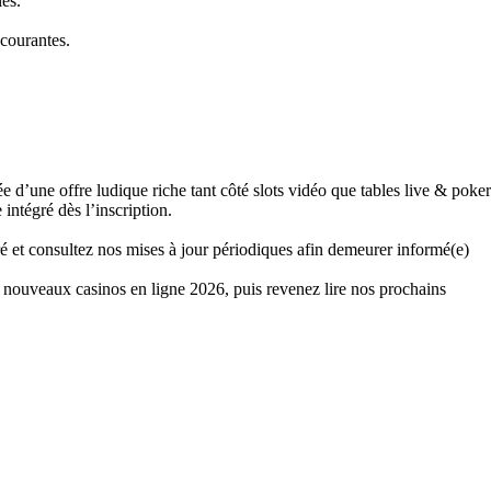
es.
courantes.
d’une offre ludique riche tant côté slots vidéo que tables live & poker
intégré dès l’inscription.
féré et consultez nos mises à jour périodiques afin demeurer informé(e)
s nouveaux casinos en ligne 2026, puis revenez lire nos prochains