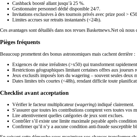
Cashback boosté allant jusqu’à 25 %.
Gestionnaire personnel dédié disponible 24/7.
Invitations exclusives à des tournois privés avec prize pool > €5
Limites accrues sur retraits instantanés (<24h).
Ces avantages sont détaillés dans nos revues Basketnews.Net où nous
Pièges fréquents
Beaucoup promettent des bonus astronomiques mais cachent derrière :
Exigences de mise irréalistes (>x50) qui transforment rapidement t
Restrictions géographiques limitant certaines offres aux joueurs 
Jeux exclusifs imposés lors du wagering – souvent seules de
Dates limites très courtes (<48h), rendant difficile toute planifica
Checklist avant acceptation
Vérifier le facteur multiplicateur (
wagering
) indiqué clairement.
S’assurer que toutes les contributions comptent vers toutes vos mi
Lire attentivement quelles catégories de jeux sont exclues.
Contrôler s’il existe une limite maximale payable après condition
Confirmer qu’il n’y a aucune condition anti‑fraude susceptible b
En suivant cette démarche vous maximisez vos chances transformer chaq