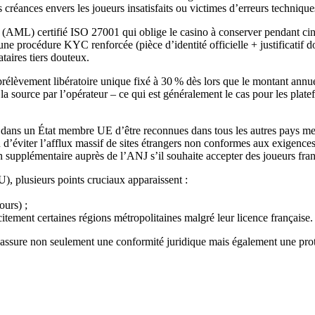
 créances envers les joueurs insatisfaits ou victimes d’erreurs technique
AML) certifié ISO 27001 qui oblige le casino à conserver pendant cinq 
via une procédure KYC renforcée (pièce d’identité officielle + justificat
taires tiers douteux.
u prélèvement libératoire unique fixé à 30 % dès lors que le montant annu
 la source par l’opérateur – ce qui est généralement le cas pour les plat
 dans un État membre UE d’être reconnues dans tous les autres pays me
fin d’éviter l’afflux massif de sites étrangers non conformes aux exigenc
n supplémentaire auprès de l’ANJ s’il souhaite accepter des joueurs fran
), plusieurs points cruciaux apparaissent :
ours) ;
citement certaines régions métropolitaines malgré leur licence française.
ssure non seulement une conformité juridique mais également une protec