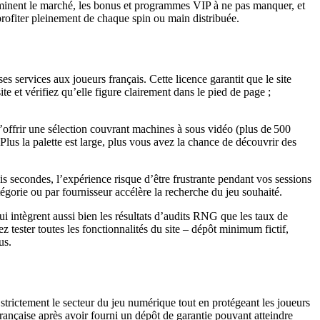
dominent le marché, les bonus et programmes VIP à ne pas manquer, et
 profiter pleinement de chaque spin ou main distribuée.
es services aux joueurs français. Cette licence garantit que le site
te et vérifiez qu’elle figure clairement dans le pied de page ;
offrir une sélection couvrant machines à sous vidéo (plus de 500
Plus la palette est large, plus vous avez la chance de découvrir des
ois secondes, l’expérience risque d’être frustrante pendant vos sessions
égorie ou par fournisseur accélère la recherche du jeu souhaité.
ui intègrent aussi bien les résultats d’audits RNG que les taux de
 tester toutes les fonctionnalités du site – dépôt minimum fictif,
us.
strictement le secteur du jeu numérique tout en protégeant les joueurs
ançaise après avoir fourni un dépôt de garantie pouvant atteindre