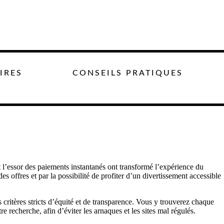
IRES
CONSEILS PRATIQUES
 l’essor des paiements instantanés ont transformé l’expérience du
es offres et par la possibilité de profiter d’un divertissement accessible
ritères stricts d’équité et de transparence. Vous y trouverez chaque
 recherche, afin d’éviter les arnaques et les sites mal régulés.