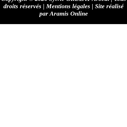
droits réservés |
Mentions légales
| Site réalisé
par
Aramis Online