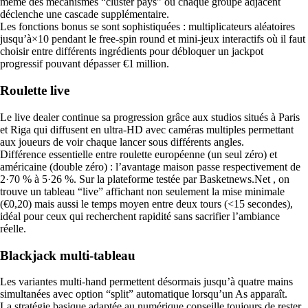
même des mécanismes “cluster pays” où chaque groupe adjacent
déclenche une cascade supplémentaire.
Les fonctions bonus se sont sophisti­quées : multiplicateurs aléatoires
jusqu’à×10 pendant le free‑spin round et mini‑jeux interactifs où il faut
choisir entre différents ingrédients pour débloquer un jackpot
progressif pouvant dépasser €1 million.
Roulette live
Le live dealer continue sa progression grâce aux studios situés à Paris
et Riga qui diffusent en ultra‑HD avec caméras multiples permettant
aux joueurs de voir chaque lancer sous différents angles.
Différence essentielle entre roulette européenne (un seul zéro) et
américaine (double zéro) : l’avantage maison passe respectivement de
2·70 % à 5·26 %. Sur la plateforme testée par Basketnews.Net , on
trouve un tableau “live” affichant non seulement la mise minimale
(€0,20) mais aussi le temps moyen entre deux tours (<15 secondes),
idéal pour ceux qui recherchent rapidité sans sacrifier l’ambiance
réelle.
Blackjack multi‑tableau
Les variantes multi‑hand permettent désormais jusqu’à quatre mains
simultanées avec option “split” automatique lorsqu’un As apparaît.
La stratégie basique adaptée au numérique conseille toujours de rester