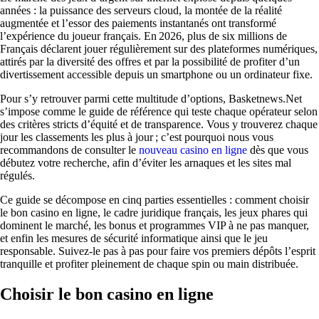
années : la puissance des serveurs cloud, la montée de la réalité
augmentée et l’essor des paiements instantanés ont transformé
l’expérience du joueur français. En 2026, plus de six millions de
Français déclarent jouer régulièrement sur des plateformes numériques,
attirés par la diversité des offres et par la possibilité de profiter d’un
divertissement accessible depuis un smartphone ou un ordinateur fixe.
Pour s’y retrouver parmi cette multitude d’options, Basketnews.Net
s’impose comme le guide de référence qui teste chaque opérateur selon
des critères stricts d’équité et de transparence. Vous y trouverez chaque
jour les classements les plus à jour ; c’est pourquoi nous vous
recommandons de consulter le
nouveau casino en ligne
dès que vous
débutez votre recherche, afin d’éviter les arnaques et les sites mal
régulés.
Ce guide se décompose en cinq parties essentielles : comment choisir
le bon casino en ligne, le cadre juridique français, les jeux phares qui
dominent le marché, les bonus et programmes VIP à ne pas manquer,
et enfin les mesures de sécurité informatique ainsi que le jeu
responsable. Suivez‑le pas à pas pour faire vos premiers dépôts l’esprit
tranquille et profiter pleinement de chaque spin ou main distribuée.
Choisir le bon casino en ligne