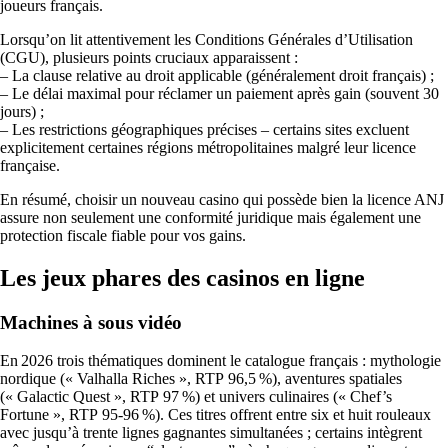
joueurs français.
Lorsqu’on lit attentivement les Conditions Générales d’Utilisation
(CGU), plusieurs points cruciaux apparaissent :
– La clause relative au droit applicable (généralement droit français) ;
– Le délai maximal pour réclamer un paiement après gain (souvent 30
jours) ;
– Les restrictions géographiques précises – certains sites excluent
explicitement certaines régions métropolitaines malgré leur licence
française.
En résumé, choisir un nouveau casino qui possède bien la licence ANJ
assure non seulement une conformité juridique mais également une
protection fiscale fiable pour vos gains.
Les jeux phares des casinos en ligne
Machines à sous vidéo
En 2026 trois thématiques dominent le catalogue français : mythologie
nordique (« Valhalla Riches », RTP 96,5 %), aventures spatiales
(« Galactic Quest », RTP 97 %) et univers culinaires (« Chef’s
Fortune », RTP 95‑96 %). Ces titres offrent entre six et huit rouleaux
avec jusqu’à trente lignes gagnantes simultanées ; certains intègrent