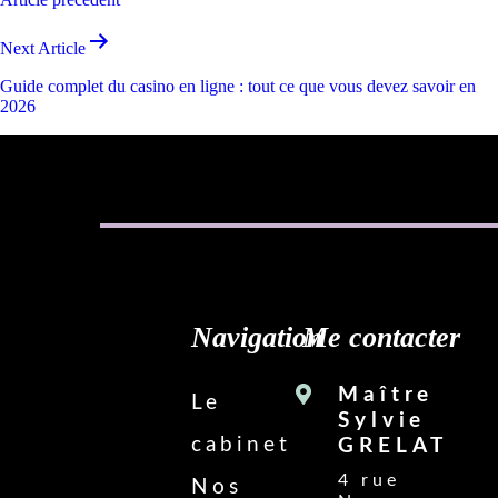
l’article
Next Article
Guide complet du casino en ligne : tout ce que vous devez savoir en
2026
Navigation
Me contacter
Maître
Le
Sylvie
cabinet
GRELAT
4 rue
Nos