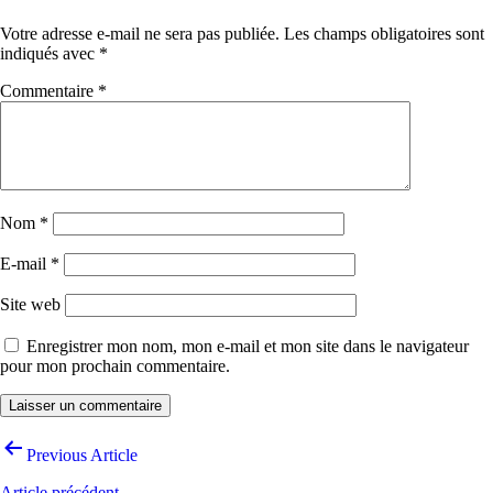
Votre adresse e-mail ne sera pas publiée.
Les champs obligatoires sont
indiqués avec
*
Commentaire
*
Nom
*
E-mail
*
Site web
Enregistrer mon nom, mon e-mail et mon site dans le navigateur
pour mon prochain commentaire.
Navigation
Previous Article
de
Article précédent