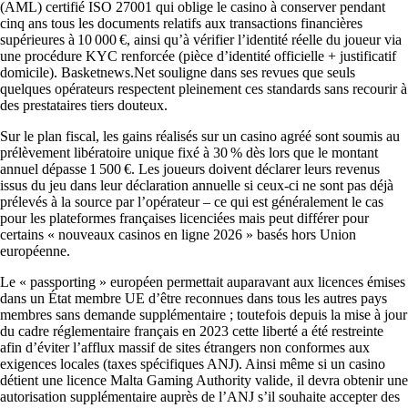
(AML) certifié ISO 27001 qui oblige le casino à conserver pendant
cinq ans tous les documents relatifs aux transactions financières
supérieures à 10 000 €, ainsi qu’à vérifier l’identité réelle du joueur via
une procédure KYC renforcée (pièce d’identité officielle + justificatif
domicile). Basketnews.Net souligne dans ses revues que seuls
quelques opérateurs respectent pleinement ces standards sans recourir à
des prestataires tiers douteux.
Sur le plan fiscal, les gains réalisés sur un casino agréé sont soumis au
prélèvement libératoire unique fixé à 30 % dès lors que le montant
annuel dépasse 1 500 €. Les joueurs doivent déclarer leurs revenus
issus du jeu dans leur déclaration annuelle si ceux‑ci ne sont pas déjà
prélevés à la source par l’opérateur – ce qui est généralement le cas
pour les plateformes françaises licenciées mais peut différer pour
certains « nouveaux casinos en ligne 2026 » basés hors Union
européenne.
Le « passporting » européen permettait auparavant aux licences émises
dans un État membre UE d’être reconnues dans tous les autres pays
membres sans demande supplémentaire ; toutefois depuis la mise à jour
du cadre réglementaire français en 2023 cette liberté a été restreinte
afin d’éviter l’afflux massif de sites étrangers non conformes aux
exigences locales (taxes spécifiques ANJ). Ainsi même si un casino
détient une licence Malta Gaming Authority valide, il devra obtenir une
autorisation supplémentaire auprès de l’ANJ s’il souhaite accepter des