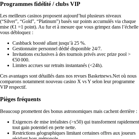
Programmes fidélité / clubs VIP
Les meilleurs casinos proposent aujourd’hui plusieurs niveaux
(“Silver”, “Gold”, “Platinum”) basés sur points accumulés via chaque
mise (€1 =1 point). Au fur et à mesure que vous grimpez dans l’échelle
vous débloquez :
Cashback boosté allant jusqu’à 25 %.
Gestionnaire personnel dédié disponible 24/7.
Invitations exclusives à des tournois privés avec prize pool >
€50 000.
Limites accrues sur retraits instantanés (<24h).
Ces avantages sont détaillés dans nos revues Basketnews.Net où nous
comparons notamment nouveau casino X vs Y selon leur programme
VIP respectif.
Pièges fréquents
Beaucoup promettent des bonus astronomiques mais cachent derrière :
Exigences de mise irréalistes (>x50) qui transforment rapidement
tout gain potentiel en perte nette.
Restrictions géographiques limitant certaines offres aux joueurs
résidant hors métropole.