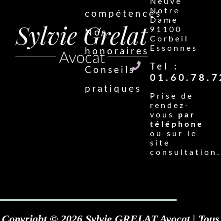
Neuve
Notre
compétences
Dame
91100
Nos
Corbeil
Essonnes
honoraires
Tel :
Conseils
01.60.78.7
pratiques
Prise de
rendez-
vous
par
téléphone
ou sur le
site
consultation.
Copyright © 2026 Sylvie GRELAT Avocat | Tous