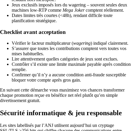
Jeux exclusifs imposés lors du wagering – souvent seules deux
machines low‑RTP comme
Mega Joker
comptent réellement.
Dates limites très courtes (<48h), rendant difficile toute
planification stratégique.
Checklist avant acceptation
Vérifier le facteur multiplicateur (
wagering
) indiqué clairement.
S’assurer que toutes les contributions comptent vers toutes vos
mises habituelles.
Lire attentivement quelles catégories de jeux sont exclues.
Contrôler s’il existe une limite maximale payable après condition
remplie.
Confirmer qu’il n’y a aucune condition anti‑fraude susceptible
bloquer votre compte après gros gain.
En suivant cette démarche vous maximisez vos chances transformer
chaque promotion reçue en bénéfice net réel plutôt qu’en simple
divertissement gratuit.
Sécurité informatique & jeu responsable
Les sites labellisés par l’ANJ utilisent aujourd’hui un cryptage
SSL/TLS ≥256 bits qui chiffre chacune des communications entre