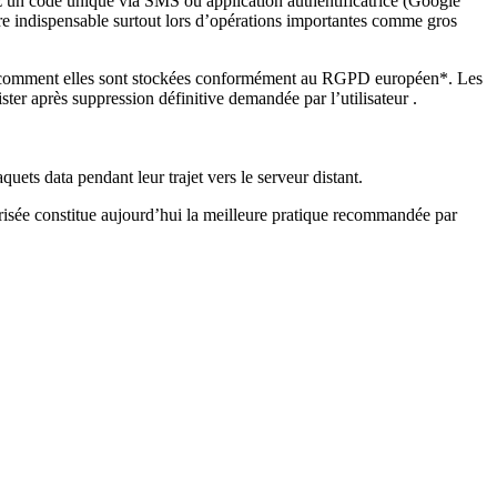
ez un code unique via SMS ou application authentificatrice (Google
re indispensable surtout lors d’opérations importantes comme gros
iquer comment elles sont stockées conformément au RGPD européen*. Les
ter après suppression définitive demandée par l’utilisateur .
ts data pendant leur trajet vers le serveur distant.
isée constitue aujourd’hui la meilleure pratique recommandée par