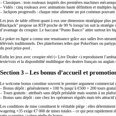
– Classiques : trois rouleaux inspirés des premières machines mécaniqu
– Vidéo : cinq rouleaux avec animations haute définition et multiples 
– Jackpots progressifs : chaque mise alimente un pot commun pouvant at
Les jeux de table offrent quant à eux une dimension stratégique plus pr
Blackjack” propose un RTP proche de 99 % lorsqu’on suit la stratégie 
d’avantage du croupier. Le baccarat “Punto Banco” attire surtout les h
Le poker en ligne a connu une renaissance grâce aux salles live‑streami
télévisés traditionnels. Des plateformes telles que PokerStars ou party
du pool prize‑pool .
Enfin les jeux avec croupier réel (« Live Dealer ») reproduisent l’ambia
texte/voix et la disponibilité multilingue des dealers français ou anglais
Section 3 – Les bonus d’accueil et promotio
Le welcome bonus constitue souvent le premier argument commercial d’un
– Bonus dépôt : généralement « 100 % jusqu’à €500 + 200 tours gratui
– Tours gratuits : attribués sans dépôt préalable mais soumis à un plafond
– Bonus sans dépôt : rare chez les opérateurs régulés mais très attractif 
Les conditions de mise constituent le véritable piège : elles détermine
wagering ×35 exige €7 000 de mises totales – ce qui peut rapidement dev
ratio wagering / valeur réelle du bonus .