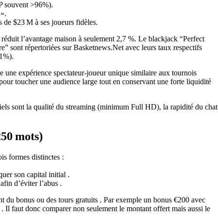
RTP souvent >96%).
 ».
 de $23 M à ses joueurs fidèles.
i réduit l’avantage maison à seulement 2,7 %. Le blackjack “Perfect
” sont répertoriées sur Basketnews.Net avec leurs taux respectifs
<1%).
ée une expérience spectateur‑joueur unique similaire aux tournois
pour toucher une audience large tout en conservant une forte liquidité
iels sont la qualité du streaming (minimum Full HD), la rapidité du chat
250 mots)
s formes distinctes :
er son capital initial .
fin d’éviter l’abus .
ant du bonus ou des tours gratuits . Par exemple un bonus €200 avec
. Il faut donc comparer non seulement le montant offert mais aussi le