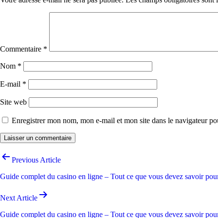
Commentaire
*
Nom
*
E-mail
*
Site web
Enregistrer mon nom, mon e-mail et mon site dans le navigateur p
Navigation
Previous Article
de
Guide complet du casino en ligne – Tout ce que vous devez savoir pour 
l’article
Next Article
Guide complet du casino en ligne – Tout ce que vous devez savoir pour 