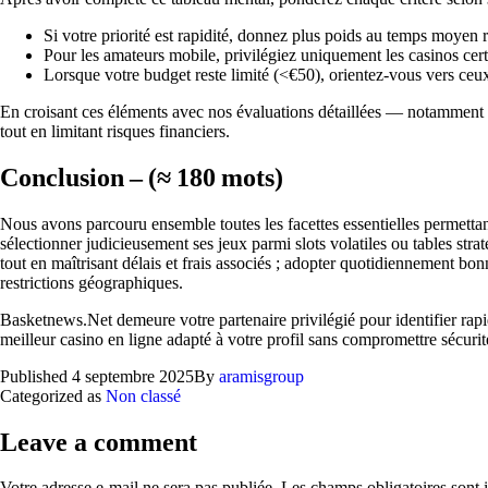
Si votre priorité est rapidité, donnez plus poids au temps moyen r
Pour les amateurs mobile, privilégiez uniquement les casinos cer
Lorsque votre budget reste limité (<€50), orientez-vous vers ce
En croisant ces éléments avec nos évaluations détaillées — notamment
tout en limitant risques financiers.
Conclusion – (≈ 180 mots)
Nous avons parcouru ensemble toutes les facettes essentielles permettant
sélectionner judicieusement ses jeux parmi slots volatiles ou tables str
tout en maîtrisant délais et frais associés ; adopter quotidiennement 
restrictions géographiques.
Basketnews.Net demeure votre partenaire privilégié pour identifier rap
meilleur casino en ligne adapté à votre profil sans compromettre sécuri
Published
4 septembre 2025
By
aramisgroup
Categorized as
Non classé
Leave a comment
Votre adresse e-mail ne sera pas publiée.
Les champs obligatoires sont