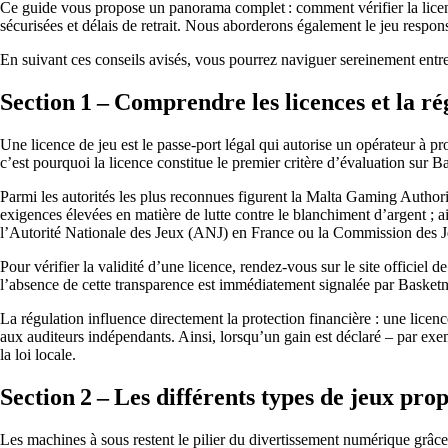
Ce guide vous propose un panorama complet : comment vérifier la licenc
sécurisées et délais de retrait. Nous aborderons également le jeu respo
En suivant ces conseils avisés, vous pourrez naviguer sereinement entre
Section 1 – Comprendre les licences et la ré
Une licence de jeu est le passe‑port légal qui autorise un opérateur à p
c’est pourquoi la licence constitue le premier critère d’évaluation sur 
Parmi les autorités les plus reconnues figurent la Malta Gaming Auth
exigences élevées en matière de lutte contre le blanchiment d’argent ;
l’Autorité Nationale des Jeux (ANJ) en France ou la Commission des Je
Pour vérifier la validité d’une licence, rendez‑vous sur le site officiel d
l’absence de cette transparence est immédiatement signalée par Baske
La régulation influence directement la protection financière : une licenc
aux auditeurs indépendants. Ainsi, lorsqu’un gain est déclaré – par ex
la loi locale.
Section 2 – Les différents types de jeux prop
Les machines à sous restent le pilier du divertissement numérique grâce