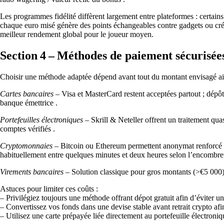
Les programmes fidélité diffèrent largement entre plateformes : certain
chaque euro misé génère des points échangeables contre gadgets ou cré
meilleur rendement global pour le joueur moyen.
Section 4 – Méthodes de paiement sécurisées 
Choisir une méthode adaptée dépend avant tout du montant envisagé ains
Cartes bancaires
– Visa et MasterCard restent acceptées partout ; dépôt
banque émettrice .
Portefeuilles électroniques
– Skrill & Neteller offrent un traitement qua
comptes vérifiés .
Cryptomonnaies
– Bitcoin ou Ethereum permettent anonymat renforcé e
habituellement entre quelques minutes et deux heures selon l’encombre
Virements bancaires
– Solution classique pour gros montants (>€5 000) ca
Astuces pour limiter ces coûts :
– Privilégiez toujours une méthode offrant dépot gratuit afin d’éviter u
– Convertissez vos fonds dans une devise stable avant retrait crypto af
– Utilisez une carte prépayée liée directement au portefeuille électroniq