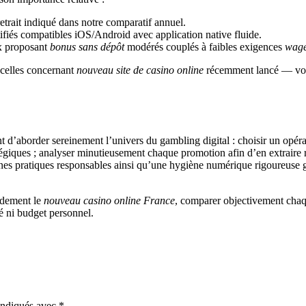
etrait indiqué dans notre comparatif annuel.
tifiés compatibles iOS/Android avec application native fluide.
ux proposant
bonus sans dépôt
modérés couplés à faibles exigences
wage
 celles concernant
nouveau site de casino online
récemment lancé — vous 
 d’aborder sereinement l’univers du gambling digital : choisir un opérat
atégiques ; analyser minutieusement chaque promotion afin d’en extraire 
bonnes pratiques responsables ainsi qu’une hygiène numérique rigoureus
idement le
nouveau casino online France
, comparer objectivement chaqu
té ni budget personnel.
 indiqués avec
*