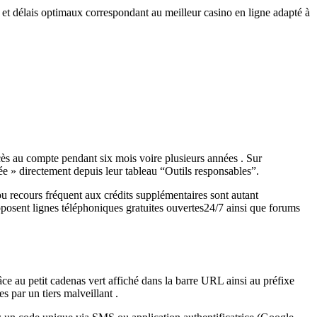
et délais optimaux correspondant au meilleur casino en ligne adapté à
ès au compte pendant six mois voire plusieurs années . Sur
» directement depuis leur tableau “Outils responsables”.
u recours fréquent aux crédits supplémentaires sont autant
posent lignes téléphoniques gratuites ouvertes24/7 ainsi que forums
âce au petit cadenas vert affiché dans la barre URL ainsi au préfixe
s par un tiers malveillant .