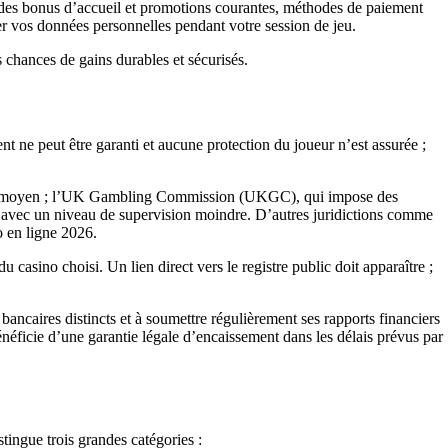
e des bonus d’accueil et promotions courantes, méthodes de paiement
er vos données personnelles pendant votre session de jeu.
 chances de gains durables et sécurisés.
nt ne peut être garanti et aucune protection du joueur n’est assurée ;
le RTP moyen ; l’UK Gambling Commission (UKGC), qui impose des
is avec un niveau de supervision moindre. D’autres juridictions comme
o en ligne 2026.
u casino choisi. Un lien direct vers le registre public doit apparaître ;
bancaires distincts et à soumettre régulièrement ses rapports financiers
néficie d’une garantie légale d’encaissement dans les délais prévus par
tingue trois grandes catégories :