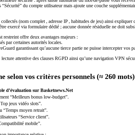
périmètre sécurisé : après saisie habituelle du mot‑de‑passe vous recev
es “Sécurité” du compte utilisateur mais ajoute une couche supplémentai
ont collectés (nom complet , adresse IP , habitudes de jeu) ainsi expl
tre exercé via formulaire dédié ; aucune donnée résiduelle ne doit subsis
t restreint offre deux avantages majeurs :
s par certaines autorités locales.
d garantissant qu’aucune tierce partie ne puisse intercepter vos paque
 lecture attentive des clauses RGPD ainsi qu’une navigation VPN sécur
ne selon vos critères personnels (≈ 260 mots)
le d’évaluation sur Basketnews.Net
ment “Meilleurs bonus low‑budget”.
“Top jeux vidéo slots”.
u “Temps moyen retrait”.
ilisateurs “Service client”.
Compatibilité mobile”.
son importance relative :