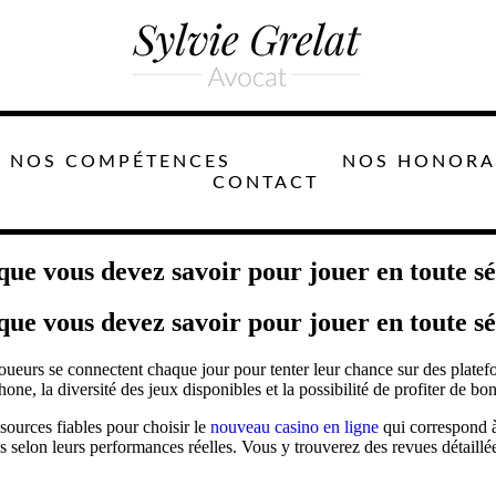
NOS COMPÉTENCES
NOS HONORA
CONTACT
que vous devez savoir pour jouer en toute s
que vous devez savoir pour jouer en toute s
ueurs se connectent chaque jour pour tenter leur chance sur des plateform
one, la diversité des jeux disponibles et la possibilité de profiter de b
 sources fiables pour choisir le
nouveau casino en ligne
qui correspond à
tes selon leurs performances réelles. Vous y trouverez des revues détaill