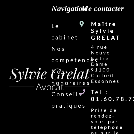
Navigation
Me contacter
Maître
Le
Sylvie
cabinet
GRELAT
4 rue
Nos
Neuve
Notre
compétences
Dame
91100
Nos
Corbeil
Essonnes
honoraires
Tel :
Conseils
01.60.78.7
pratiques
Prise de
rendez-
vous
par
téléphone
ou sur le