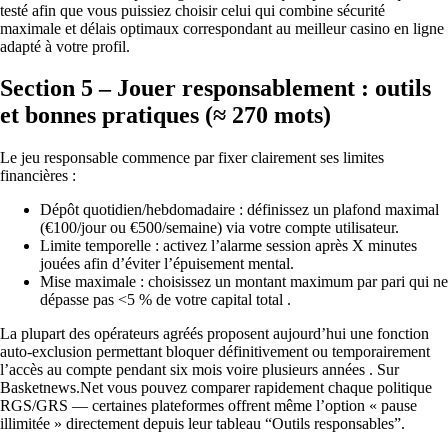
testé afin que vous puissiez choisir celui qui combine sécurité
maximale et délais optimaux correspondant au meilleur casino en ligne
adapté à votre profil.
Section 5 – Jouer responsablement : outils
et bonnes pratiques (≈ 270 mots)
Le jeu responsable commence par fixer clairement ses limites
financières :
Dépôt quotidien/hebdomadaire : définissez un plafond maximal
(€100/jour ou €500/semaine) via votre compte utilisateur.
Limite temporelle : activez l’alarme session après X minutes
jouées afin d’éviter l’épuisement mental.
Mise maximale : choisissez un montant maximum par pari qui ne
dépasse pas <5 % de votre capital total .
La plupart des opérateurs agréés proposent aujourd’hui une fonction
auto‑exclusion permettant bloquer définitivement ou temporairement
l’accès au compte pendant six mois voire plusieurs années . Sur
Basketnews.Net vous pouvez comparer rapidement chaque politique
RGS/GRS — certaines plateformes offrent même l’option « pause
illimitée » directement depuis leur tableau “Outils responsables”.