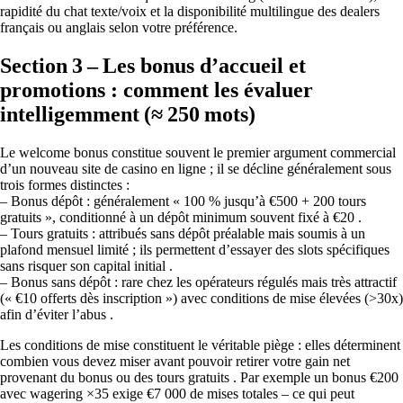
rapidité du chat texte/voix et la disponibilité multilingue des dealers
français ou anglais selon votre préférence.
Section 3 – Les bonus d’accueil et
promotions : comment les évaluer
intelligemment (≈ 250 mots)
Le welcome bonus constitue souvent le premier argument commercial
d’un nouveau site de casino en ligne ; il se décline généralement sous
trois formes distinctes :
– Bonus dépôt : généralement « 100 % jusqu’à €500 + 200 tours
gratuits », conditionné à un dépôt minimum souvent fixé à €20 .
– Tours gratuits : attribués sans dépôt préalable mais soumis à un
plafond mensuel limité ; ils permettent d’essayer des slots spécifiques
sans risquer son capital initial .
– Bonus sans dépôt : rare chez les opérateurs régulés mais très attractif
(« €10 offerts dès inscription ») avec conditions de mise élevées (>30x)
afin d’éviter l’abus .
Les conditions de mise constituent le véritable piège : elles déterminent
combien vous devez miser avant pouvoir retirer votre gain net
provenant du bonus ou des tours gratuits . Par exemple un bonus €200
avec wagering ×35 exige €7 000 de mises totales – ce qui peut