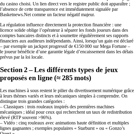
du casino choisi. Un lien direct vers le registre public doit apparaître ;
l’absence de cette transparence est immédiatement signalée par
Basketnews.Net comme un facteur négatif majeur.
La régulation influence directement la protection financière : une
licence solide oblige l’opérateur à séparer les fonds joueurs dans des
comptes bancaires distincts et à soumettre régulièrement ses rapports
financiers aux auditeurs indépendants. Ainsi, lorsqu’un gain est déclaré
– par exemple un jackpot progressif de €150 000 sur Mega Fortune –
le joueur bénéficie d’une garantie légale d’encaissement dans les délais
prévus par la loi locale.
Section 2 – Les différents types de jeux
proposés en ligne (≈ 285 mots)
Les machines à sous restent le pilier du divertissement numérique grâce
à leurs thèmes variés et leurs mécaniques simples à comprendre. On
distingue trois grandes catégories :
– Classiques : trois rouleaux inspirés des premières machines
mécaniques ; idéal pour ceux qui recherchent un taux de redistribution
élevé (RTP souvent >96%).
– Vidéo : cinq rouleaux avec animations haute définition et multiples
lignes gagnantes ; exemples populaires « Starburst » ou « Gonzo’s
Quest ».