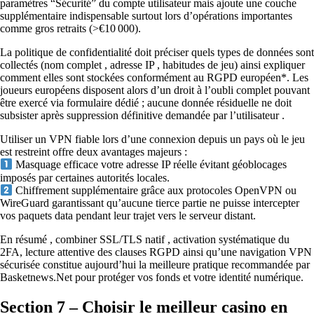
paramètres “Sécurité” du compte utilisateur mais ajoute une couche
supplémentaire indispensable surtout lors d’opérations importantes
comme gros retraits (>€10 000).
La politique de confidentialité doit préciser quels types de données sont
collectés (nom complet , adresse IP , habitudes de jeu) ainsi expliquer
comment elles sont stockées conformément au RGPD européen*. Les
joueurs européens disposent alors d’un droit à l’oubli complet pouvant
être exercé via formulaire dédié ; aucune donnée résiduelle ne doit
subsister après suppression définitive demandée par l’utilisateur .
Utiliser un VPN fiable lors d’une connexion depuis un pays où le jeu
est restreint offre deux avantages majeurs :
Masquage efficace votre adresse IP réelle évitant géoblocages
imposés par certaines autorités locales.
Chiffrement supplémentaire grâce aux protocoles OpenVPN ou
WireGuard garantissant qu’aucune tierce partie ne puisse intercepter
vos paquets data pendant leur trajet vers le serveur distant.
En résumé , combiner SSL/TLS natif , activation systématique du
2FA, lecture attentive des clauses RGPD ainsi qu’une navigation VPN
sécurisée constitue aujourd’hui la meilleure pratique recommandée par
Basketnews.Net pour protéger vos fonds et votre identité numérique.
Section 7 – Choisir le meilleur casino en