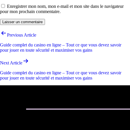
Enregistrer mon nom, mon e-mail et mon site dans le navigateur
pour mon prochain commentaire.
Navigation
Previous Article
de
Guide complet du casino en ligne – Tout ce que vous devez savoir
l’article
pour jouer en toute sécurité et maximiser vos gains
Next Article
Guide complet du casino en ligne – Tout ce que vous devez savoir
pour jouer en toute sécurité et maximiser vos gains