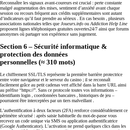
Reconnaître les signaux avant-coureurs est crucial : perte constante
malgré augmentation des mises, sentiment d’anxiété avant chaque
session ou recours fréquent aux crédits supplémentaires sont autant
d’indicateurs qu’il faut prendre au sérieux . En cas besoin , plusieurs
associations nationales telles que
Joueurs.info
ou
Addiction Help Line
proposent lignes téléphoniques gratuites ouvertes24/7 ainsi que forums
anonymes où partager son expérience sans jugement.
Section 6 – Sécurité informatique &
protection des données
personnelles (≈ 310 mots)
Le chiffrement SSL/TLS représente la première barrière protectrice
entre votre navigateur et le serveur du casino ; il se reconnaît
facilement grâce au petit cadenas vert affiché dans la barre URL ainsi
au préfixe “https://”. Sans ce protocole toutes vos informations –
identifiants login , coordonnées bancaires , historiques de jeu –
pourraient être interceptées par un tiers malveillant .
L’authentification à deux facteurs (2FA) renforce considérablement ce
périmètre sécurisé : après saisie habituelle du mot‑de‑passe vous
recevez un code unique via SMS ou application authentificatrice
(Google Authenticator). L’activation ne prend quelques clics dans les