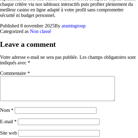
chaque critère via nos tableaux interactifs puis profiter pleinement du
meilleur casino en ligne adapté à votre profil sans compromettre
sécurité ni budget personnel.
Published
8 novembre 2025
By
aramisgroup
Categorized as
Non classé
Leave a comment
Votre adresse e-mail ne sera pas publiée.
Les champs obligatoires sont
indiqués avec
*
Commentaire
*
Nom
*
E-mail
*
Site web