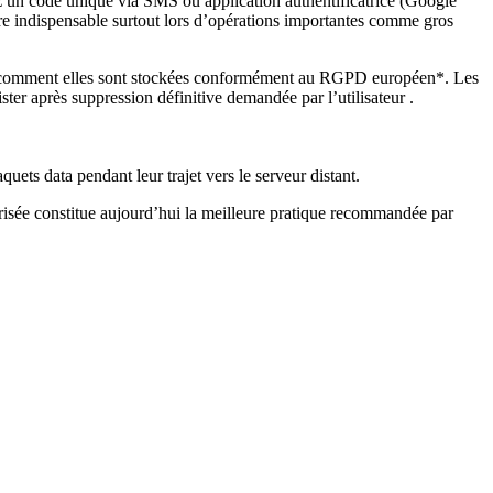
ez un code unique via SMS ou application authentificatrice (Google
re indispensable surtout lors d’opérations importantes comme gros
iquer comment elles sont stockées conformément au RGPD européen*. Les
ter après suppression définitive demandée par l’utilisateur .
ts data pendant leur trajet vers le serveur distant.
isée constitue aujourd’hui la meilleure pratique recommandée par