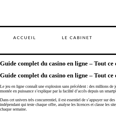
ACCUEIL
LE CABINET
Guide complet du casino en ligne – Tout ce 
Guide complet du casino en ligne – Tout ce 
Le jeu en ligne connaît une explosion sans précédent : des millions de jo
montée en puissance s’explique par la facilité d’accès depuis un smartph
Dans cet univers très concurrentiel, il est essentiel de s’appuyer sur des
indépendant qui teste chaque offre, analyse les licences et classe les si
chaque semaine.