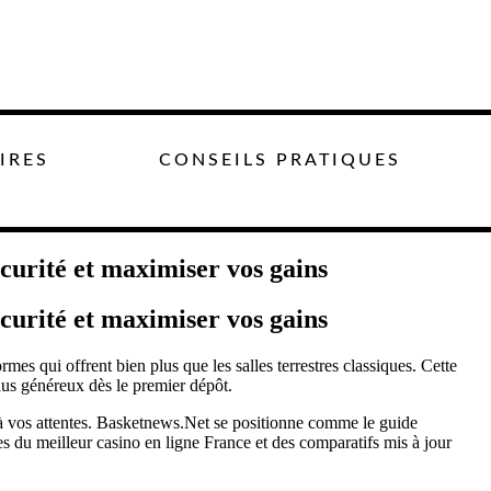
IRES
CONSEILS PRATIQUES
écurité et maximiser vos gains
écurité et maximiser vos gains
es qui offrent bien plus que les salles terrestres classiques. Cette
onus généreux dès le premier dépôt.
 vos attentes. Basketnews.Net se positionne comme le guide
ées du meilleur casino en ligne France et des comparatifs mis à jour