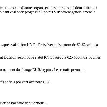
ttes tandis que d’autres organisent des tournois hebdomadaires où
binant cashback progressif + points VIP offrent généralement le
es après validation KYC . Frais éventuels autour de €0‑€2 selon la
ent toutefois selon votre statut KYC : jusqu’à €25 000/mois pour les
 au moment du change EUR/crypto . Les retraits prennent
és et frais pouvant atteindre €15 .
’étape bancaire traditionnelle .