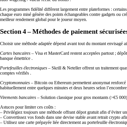
Les programmes fidélité diffèrent largement entre plateformes : certain
chaque euro misé génère des points échangeables contre gadgets ou cré
meilleur rendement global pour le joueur moyen.
Section 4 – Méthodes de paiement sécurisées 
Choisir une méthode adaptée dépend avant tout du montant envisagé ains
Cartes bancaires
– Visa et MasterCard restent acceptées partout ; dépôt
banque émettrice .
Portefeuilles électroniques
– Skrill & Neteller offrent un traitement qua
comptes vérifiés .
Cryptomonnaies
– Bitcoin ou Ethereum permettent anonymat renforcé e
habituellement entre quelques minutes et deux heures selon l’encombre
Virements bancaires
– Solution classique pour gros montants (>€5 000) ca
Astuces pour limiter ces coûts :
– Privilégiez toujours une méthode offrant dépot gratuit afin d’éviter u
– Convertissez vos fonds dans une devise stable avant retrait crypto af
– Utilisez une carte prépayée liée directement au portefeuille électroniq