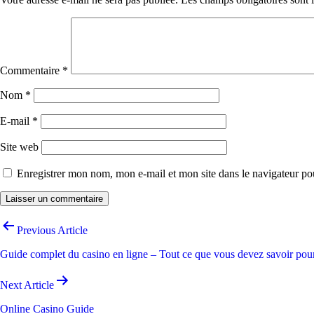
Commentaire
*
Nom
*
E-mail
*
Site web
Enregistrer mon nom, mon e-mail et mon site dans le navigateur p
Navigation
Previous Article
de
Guide complet du casino en ligne – Tout ce que vous devez savoir pour 
l’article
Next Article
Online Casino Guide