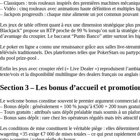
– Classiques : trois rouleaux inspirés des premières machines mécaniqu
– Vidéo : cinq rouleaux avec animations haute définition et multiples 
– Jackpots progressifs : chaque mise alimente un pot commun pouvant at
Les jeux de table offrent quant à eux une dimension stratégique plus pr
Blackjack” propose un RTP proche de 99 % lorsqu’on suit la stratégie 
d’avantage du croupier. Le baccarat “Punto Banco” attire surtout les h
Le poker en ligne a connu une renaissance grâce aux salles live‑streami
télévisés traditionnels. Des plateformes telles que PokerStars ou party
du pool prize‑pool .
Enfin les jeux avec croupier réel (« Live Dealer ») reproduisent l’ambia
texte/voix et la disponibilité multilingue des dealers français ou anglais
Section 3 – Les bonus d’accueil et promotio
Le welcome bonus constitue souvent le premier argument commercial d’un
– Bonus dépôt : généralement « 100 % jusqu’à €500 + 200 tours gratui
– Tours gratuits : attribués sans dépôt préalable mais soumis à un plafond
– Bonus sans dépôt : rare chez les opérateurs régulés mais très attractif 
Les conditions de mise constituent le véritable piège : elles détermine
wagering ×35 exige €7 000 de mises totales – ce qui peut rapidement dev
ratio wagering / valeur réelle du bonus .