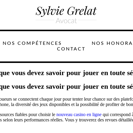
NOS COMPÉTENCES
NOS HONORA
CONTACT
que vous devez savoir pour jouer en toute s
que vous devez savoir pour jouer en toute s
ueurs se connectent chaque jour pour tenter leur chance sur des plateform
one, la diversité des jeux disponibles et la possibilité de profiter de b
 sources fiables pour choisir le
nouveau casino en ligne
qui correspond à
tes selon leurs performances réelles. Vous y trouverez des revues détaill