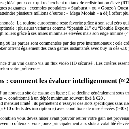
es ; idéal pour ceux qui recherchent un taux de redistribution élevé (
lignes gagnantes ; exemples populaires « Starburst » ou « Gonzo’s Quest
teindre plusieurs millions d’euros ; « Mega Moolah » a déjà offert plus
ononcée. La roulette européenne reste favorite grâce à son seul zéro qu
optimale ; plusieurs variantes comme “Spanish 21” ou “Double Exposure
igh rollers grâce à ses mises minimales élevées mais son edge minime (
ng où les parties sont commentées par des pros internationaux ; cela cr
poker offrent également des cash games instantanés avec buy‑in dès €10 
nce d’un vrai casino via un flux vidéo HD sécurisé . Les critères essent
 selon votre préférence.
ns : comment les évaluer intelligemment (≈ 
 nouveau site de casino en ligne ; il se décline généralement sous troi
ts », conditionné à un dépôt minimum souvent fixé à €20 .
 mensuel limité ; ils permettent d’essayer des slots spécifiques sans risqu
(« €10 offerts dès inscription ») avec conditions de mise élevées (>30x) a
nt combien vous devez miser avant pouvoir retirer votre gain net proven
enir coûteux si vous jouez principalement aux slots à volatilité élevée 