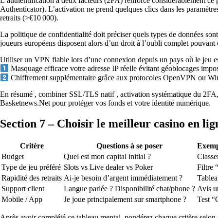
L’authentification à deux facteurs (2FA) renforce considérablement ce 
Authenticator). L’activation ne prend quelques clics dans les paramètr
retraits (>€10 000).
La politique de confidentialité doit préciser quels types de données s
joueurs européens disposent alors d’un droit à l’oubli complet pouvant ê
Utiliser un VPN fiable lors d’une connexion depuis un pays où le jeu es
Masquage efficace votre adresse IP réelle évitant géoblocages imposé
Chiffrement supplémentaire grâce aux protocoles OpenVPN ou WireGuar
En résumé , combiner SSL/TLS natif , activation systématique du 2FA,
Basketnews.Net pour protéger vos fonds et votre identité numérique.
Section 7 – Choisir le meilleur casino en lig
Critère
Questions à se poser
Exemp
Budget
Quel est mon capital initial ?
Classe
Type de jeu préféré
Slots vs Live dealer vs Poker
Filtre 
Rapidité des retraits
Ai‑je besoin d’argent immédiatement ?
Tablea
Support client
Langue parlée ? Disponibilité chat/phone ?
Avis ut
Mobile / App
Je joue principalement sur smartphone ?
Test “
Après avoir complété ce tableau mental, pondérez chaque critère selon 