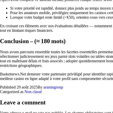
Si votre priorité est rapidité, donnez plus poids au temps moyen r
Pour les amateurs mobile, privilégiez uniquement les casinos cer
Lorsque votre budget reste limité (<€50), orientez-vous vers ce
En croisant ces éléments avec nos évaluations détaillées — notamment
tout en limitant risques financiers.
Conclusion – (≈ 180 mots)
Nous avons parcouru ensemble toutes les facettes essentielles permettant
sélectionner judicieusement ses jeux parmi slots volatiles ou tables str
tout en maîtrisant délais et frais associés ; adopter quotidiennement 
restrictions géographiques.
Basketnews.Net demeure votre partenaire privilégié pour identifier rap
meilleur casino en ligne adapté à votre profil sans compromettre sécuri
Published
29 août 2025
By
aramisgroup
Categorized as
Non classé
Leave a comment
Votre adresse e-mail ne sera pas publiée.
Les champs obligatoires sont