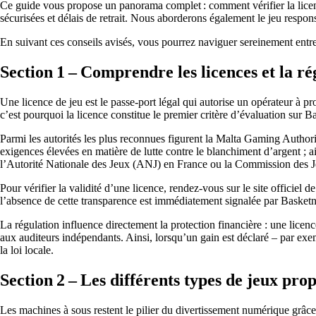
Ce guide vous propose un panorama complet : comment vérifier la licenc
sécurisées et délais de retrait. Nous aborderons également le jeu respo
En suivant ces conseils avisés, vous pourrez naviguer sereinement entre
Section 1 – Comprendre les licences et la ré
Une licence de jeu est le passe‑port légal qui autorise un opérateur à p
c’est pourquoi la licence constitue le premier critère d’évaluation sur 
Parmi les autorités les plus reconnues figurent la Malta Gaming Auth
exigences élevées en matière de lutte contre le blanchiment d’argent ;
l’Autorité Nationale des Jeux (ANJ) en France ou la Commission des Je
Pour vérifier la validité d’une licence, rendez‑vous sur le site officiel d
l’absence de cette transparence est immédiatement signalée par Baske
La régulation influence directement la protection financière : une licenc
aux auditeurs indépendants. Ainsi, lorsqu’un gain est déclaré – par ex
la loi locale.
Section 2 – Les différents types de jeux prop
Les machines à sous restent le pilier du divertissement numérique grâce