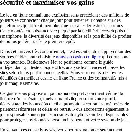
sécurité et maximiser vos gains
Le jeu en ligne connaît une explosion sans précédent : des millions de
joueurs se connectent chaque jour pour tenter leur chance sur des
plateformes qui offrent bien plus que les salles terrestres classiques.
Cette montée en puissance s’explique par la facilité d’accès depuis un
smartphone, la diversité des jeux disponibles et la possibilité de profiter
de bonus généreux dès le premier dépôt.
Dans cet univers très concurrentiel, il est essentiel de s’appuyer sur des
sources fiables pour choisir le
nouveau casino en ligne
qui correspond
à vos attentes. Basketnews.Net se positionne comme le guide
indépendant qui teste chaque offre, analyse les licences et classe les
sites selon leurs performances réelles. Vous y trouverez des revues
détaillées du meilleur casino en ligne France et des comparatifs mis à
jour chaque semaine.
Ce guide vous propose un panorama complet : comment vérifier la
licence d’un opérateur, quels jeux privilégier selon votre profil,
décryptage des bonus d’accueil et promotions courantes, méthodes de
paiement sécurisées et délais de retrait. Nous aborderons également le
jeu responsable ainsi que les mesures de cybersécurité indispensables
pour protéger vos données personnelles pendant votre session de jeu.
En suivant ces conseils avisés, vous pourrez naviguer sereinement