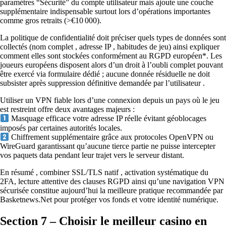
paramètres “Sécurité” du compte utilisateur mais ajoute une couche
supplémentaire indispensable surtout lors d’opérations importantes
comme gros retraits (>€10 000).
La politique de confidentialité doit préciser quels types de données sont
collectés (nom complet , adresse IP , habitudes de jeu) ainsi expliquer
comment elles sont stockées conformément au RGPD européen*. Les
joueurs européens disposent alors d’un droit à l’oubli complet pouvant
être exercé via formulaire dédié ; aucune donnée résiduelle ne doit
subsister après suppression définitive demandée par l’utilisateur .
Utiliser un VPN fiable lors d’une connexion depuis un pays où le jeu
est restreint offre deux avantages majeurs :
Masquage efficace votre adresse IP réelle évitant géoblocages
imposés par certaines autorités locales.
Chiffrement supplémentaire grâce aux protocoles OpenVPN ou
WireGuard garantissant qu’aucune tierce partie ne puisse intercepter
vos paquets data pendant leur trajet vers le serveur distant.
En résumé , combiner SSL/TLS natif , activation systématique du
2FA, lecture attentive des clauses RGPD ainsi qu’une navigation VPN
sécurisée constitue aujourd’hui la meilleure pratique recommandée par
Basketnews.Net pour protéger vos fonds et votre identité numérique.
Section 7 – Choisir le meilleur casino en