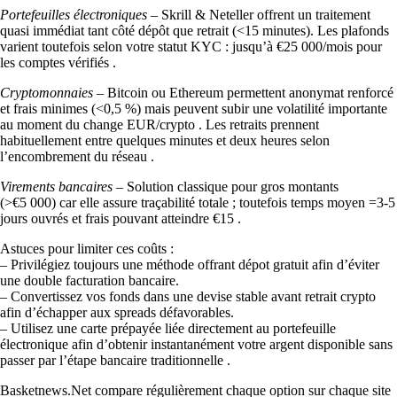
Portefeuilles électroniques
– Skrill & Neteller offrent un traitement
quasi immédiat tant côté dépôt que retrait (<15 minutes). Les plafonds
varient toutefois selon votre statut KYC : jusqu’à €25 000/mois pour
les comptes vérifiés .
Cryptomonnaies
– Bitcoin ou Ethereum permettent anonymat renforcé
et frais minimes (<0,5 %) mais peuvent subir une volatilité importante
au moment du change EUR/crypto . Les retraits prennent
habituellement entre quelques minutes et deux heures selon
l’encombrement du réseau .
Virements bancaires
– Solution classique pour gros montants
(>€5 000) car elle assure traçabilité totale ; toutefois temps moyen =3‑5
jours ouvrés et frais pouvant atteindre €15 .
Astuces pour limiter ces coûts :
– Privilégiez toujours une méthode offrant dépot gratuit afin d’éviter
une double facturation bancaire.
– Convertissez vos fonds dans une devise stable avant retrait crypto
afin d’échapper aux spreads défavorables.
– Utilisez une carte prépayée liée directement au portefeuille
électronique afin d’obtenir instantanément votre argent disponible sans
passer par l’étape bancaire traditionnelle .
Basketnews.Net compare régulièrement chaque option sur chaque site