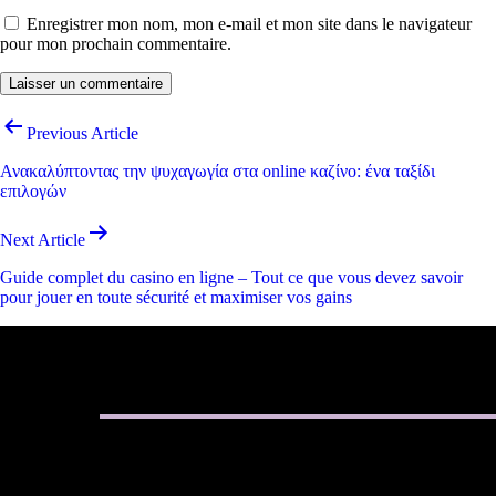
Enregistrer mon nom, mon e-mail et mon site dans le navigateur
pour mon prochain commentaire.
Navigation
Previous Article
de
Ανακαλύπτοντας την ψυχαγωγία στα online καζίνο: ένα ταξίδι
l’article
επιλογών
Next Article
Guide complet du casino en ligne – Tout ce que vous devez savoir
pour jouer en toute sécurité et maximiser vos gains