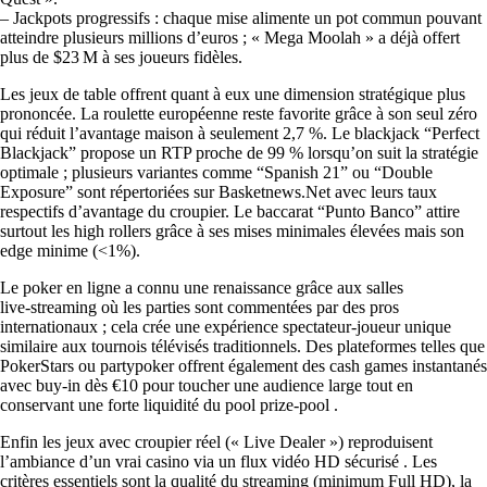
– Jackpots progressifs : chaque mise alimente un pot commun pouvant
atteindre plusieurs millions d’euros ; « Mega Moolah » a déjà offert
plus de $23 M à ses joueurs fidèles.
Les jeux de table offrent quant à eux une dimension stratégique plus
prononcée. La roulette européenne reste favorite grâce à son seul zéro
qui réduit l’avantage maison à seulement 2,7 %. Le blackjack “Perfect
Blackjack” propose un RTP proche de 99 % lorsqu’on suit la stratégie
optimale ; plusieurs variantes comme “Spanish 21” ou “Double
Exposure” sont répertoriées sur Basketnews.Net avec leurs taux
respectifs d’avantage du croupier. Le baccarat “Punto Banco” attire
surtout les high rollers grâce à ses mises minimales élevées mais son
edge minime (<1%).
Le poker en ligne a connu une renaissance grâce aux salles
live‑streaming où les parties sont commentées par des pros
internationaux ; cela crée une expérience spectateur‑joueur unique
similaire aux tournois télévisés traditionnels. Des plateformes telles que
PokerStars ou partypoker offrent également des cash games instantanés
avec buy‑in dès €10 pour toucher une audience large tout en
conservant une forte liquidité du pool prize‑pool .
Enfin les jeux avec croupier réel (« Live Dealer ») reproduisent
l’ambiance d’un vrai casino via un flux vidéo HD sécurisé . Les
critères essentiels sont la qualité du streaming (minimum Full HD), la