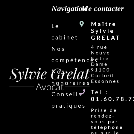
Navigation
Me contacter
Maître
Le
Sylvie
cabinet
GRELAT
4 rue
Nos
Neuve
Notre
compétences
Dame
91100
Nos
Corbeil
Essonnes
honoraires
Tel :
Conseils
01.60.78.7
pratiques
Prise de
rendez-
vous
par
téléphone
ou sur le