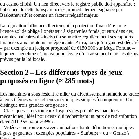
du casino choisi. Un lien direct vers le registre public doit apparaître ;
l’absence de cette transparence est immédiatement signalée par
Basketnews.Net comme un facteur négatif majeur.
La régulation influence directement la protection financière : une
licence solide oblige l’opérateur à séparer les fonds joueurs dans des
comptes bancaires distincts et à soumettre régulièrement ses rapports
financiers aux auditeurs indépendants. Ainsi, lorsqu’un gain est déclaré
– par exemple un jackpot progressif de €150 000 sur Mega Fortune –
le joueur bénéficie d’une garantie légale d’encaissement dans les délais
prévus par la loi locale.
Section 2 – Les différents types de jeux
proposés en ligne (≈ 285 mots)
Les machines à sous restent le pilier du divertissement numérique grâce
à leurs thèmes variés et leurs mécaniques simples à comprendre. On
distingue trois grandes catégories :
– Classiques : trois rouleaux inspirés des premières machines
mécaniques ; idéal pour ceux qui recherchent un taux de redistribution
élevé (RTP souvent >96%).
– Vidéo : cinq rouleaux avec animations haute définition et multiples
lignes gagnantes ; exemples populaires « Starburst » ou « Gonzo’s
Quest ».