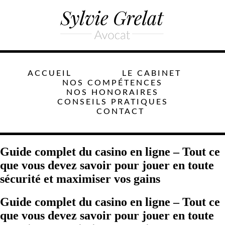
ACCUEIL
LE CABINET
NOS COMPÉTENCES
NOS HONORAIRES
CONSEILS PRATIQUES
CONTACT
Guide complet du casino en ligne – Tout ce
que vous devez savoir pour jouer en toute
sécurité et maximiser vos gains
Guide complet du casino en ligne – Tout ce
que vous devez savoir pour jouer en toute