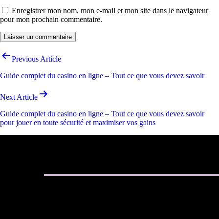
Enregistrer mon nom, mon e-mail et mon site dans le navigateur
pour mon prochain commentaire.
Navigation
Previous Article
de
Guide complet du casino en ligne – Tout ce que vous devez savoir
l’article
Next Article
Guide complet du casino en ligne – Tout ce que vous devez savoir
pour jouer en toute sécurité et maximiser vos gains