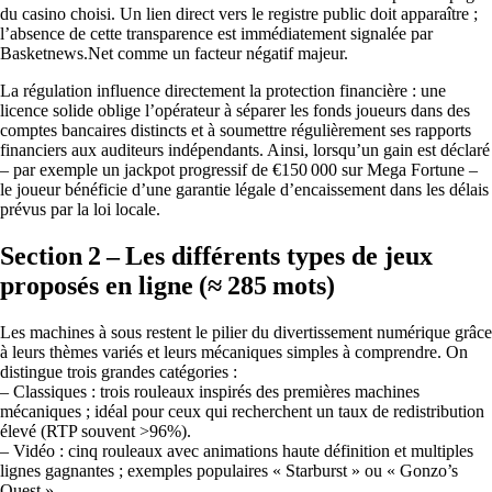
du casino choisi. Un lien direct vers le registre public doit apparaître ;
l’absence de cette transparence est immédiatement signalée par
Basketnews.Net comme un facteur négatif majeur.
La régulation influence directement la protection financière : une
licence solide oblige l’opérateur à séparer les fonds joueurs dans des
comptes bancaires distincts et à soumettre régulièrement ses rapports
financiers aux auditeurs indépendants. Ainsi, lorsqu’un gain est déclaré
– par exemple un jackpot progressif de €150 000 sur Mega Fortune –
le joueur bénéficie d’une garantie légale d’encaissement dans les délais
prévus par la loi locale.
Section 2 – Les différents types de jeux
proposés en ligne (≈ 285 mots)
Les machines à sous restent le pilier du divertissement numérique grâce
à leurs thèmes variés et leurs mécaniques simples à comprendre. On
distingue trois grandes catégories :
– Classiques : trois rouleaux inspirés des premières machines
mécaniques ; idéal pour ceux qui recherchent un taux de redistribution
élevé (RTP souvent >96%).
– Vidéo : cinq rouleaux avec animations haute définition et multiples
lignes gagnantes ; exemples populaires « Starburst » ou « Gonzo’s
Quest ».