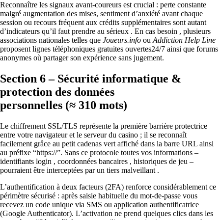
Reconnaître les signaux avant-coureurs est crucial : perte constante
malgré augmentation des mises, sentiment d’anxiété avant chaque
session ou recours fréquent aux crédits supplémentaires sont autant
d’indicateurs qu’il faut prendre au sérieux . En cas besoin , plusieurs
associations nationales telles que
Joueurs.info
ou
Addiction Help Line
proposent lignes téléphoniques gratuites ouvertes24/7 ainsi que forums
anonymes où partager son expérience sans jugement.
Section 6 – Sécurité informatique &
protection des données
personnelles (≈ 310 mots)
Le chiffrement SSL/TLS représente la première barrière protectrice
entre votre navigateur et le serveur du casino ; il se reconnaît
facilement grâce au petit cadenas vert affiché dans la barre URL ainsi
au préfixe “https://”. Sans ce protocole toutes vos informations –
identifiants login , coordonnées bancaires , historiques de jeu –
pourraient être interceptées par un tiers malveillant .
L’authentification à deux facteurs (2FA) renforce considérablement ce
périmètre sécurisé : après saisie habituelle du mot‑de‑passe vous
recevez un code unique via SMS ou application authentificatrice
(Google Authenticator). L’activation ne prend quelques clics dans les