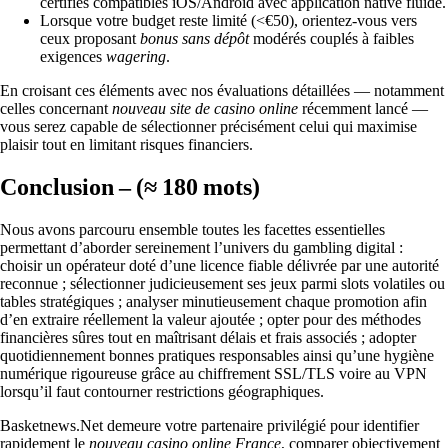
certifiés compatibles iOS/Android avec application native fluide.
Lorsque votre budget reste limité (<€50), orientez-vous vers
ceux proposant
bonus sans dépôt
modérés couplés à faibles
exigences
wagering
.
En croisant ces éléments avec nos évaluations détaillées — notamment
celles concernant
nouveau site de casino online
récemment lancé —
vous serez capable de sélectionner précisément celui qui maximise
plaisir tout en limitant risques financiers.
Conclusion – (≈ 180 mots)
Nous avons parcouru ensemble toutes les facettes essentielles
permettant d’aborder sereinement l’univers du gambling digital :
choisir un opérateur doté d’une licence fiable délivrée par une autorité
reconnue ; sélectionner judicieusement ses jeux parmi slots volatiles ou
tables stratégiques ; analyser minutieusement chaque promotion afin
d’en extraire réellement la valeur ajoutée ; opter pour des méthodes
financières sûres tout en maîtrisant délais et frais associés ; adopter
quotidiennement bonnes pratiques responsables ainsi qu’une hygiène
numérique rigoureuse grâce au chiffrement SSL/TLS voire au VPN
lorsqu’il faut contourner restrictions géographiques.
Basketnews.Net demeure votre partenaire privilégié pour identifier
rapidement le
nouveau casino online France
, comparer objectivement