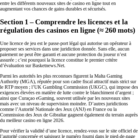
entre les différents nouveaux sites de casino en ligne tout en
augmentant vos chances de gains durables et sécurisés.
Section 1 – Comprendre les licences et la
régulation des casinos en ligne (≈ 260 mots)
Une licence de jeu est le passe‑port légal qui autorise un opérateur à
proposer ses services dans une juridiction donnée. Sans elle, aucun
paiement ne peut être garanti et aucune protection du joueur n’est
assurée ; c’est pourquoi la licence constitue le premier critère
d’évaluation sur Basketnews.Net.
Parmi les autorités les plus reconnues figurent la Malta Gaming
Authority (MGA), réputée pour son cadre fiscal attractif mais strict sur
le RTP moyen ; l’UK Gambling Commission (UKGC), qui impose des
exigences élevées en matière de lutte contre le blanchiment d’argent ;
ainsi que Curaçao eGaming, souvent utilisée par les nouveaux sites
mais avec un niveau de supervision moindre. D’autres juridictions
comme l’Autorité Nationale des Jeux (ANJ) en France ou la
Commission des Jeux de Gibraltar gagnent également du terrain auprès
du meilleur casino en ligne 2026.
Pour vérifier la validité d’une licence, rendez‑vous sur le site officiel de
l’autorité concernée et saisissez le numéro fourni dans le pied‑de‑page