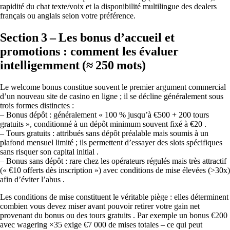
rapidité du chat texte/voix et la disponibilité multilingue des dealers
français ou anglais selon votre préférence.
Section 3 – Les bonus d’accueil et
promotions : comment les évaluer
intelligemment (≈ 250 mots)
Le welcome bonus constitue souvent le premier argument commercial
d’un nouveau site de casino en ligne ; il se décline généralement sous
trois formes distinctes :
– Bonus dépôt : généralement « 100 % jusqu’à €500 + 200 tours
gratuits », conditionné à un dépôt minimum souvent fixé à €20 .
– Tours gratuits : attribués sans dépôt préalable mais soumis à un
plafond mensuel limité ; ils permettent d’essayer des slots spécifiques
sans risquer son capital initial .
– Bonus sans dépôt : rare chez les opérateurs régulés mais très attractif
(« €10 offerts dès inscription ») avec conditions de mise élevées (>30x)
afin d’éviter l’abus .
Les conditions de mise constituent le véritable piège : elles déterminent
combien vous devez miser avant pouvoir retirer votre gain net
provenant du bonus ou des tours gratuits . Par exemple un bonus €200
avec wagering ×35 exige €7 000 de mises totales – ce qui peut