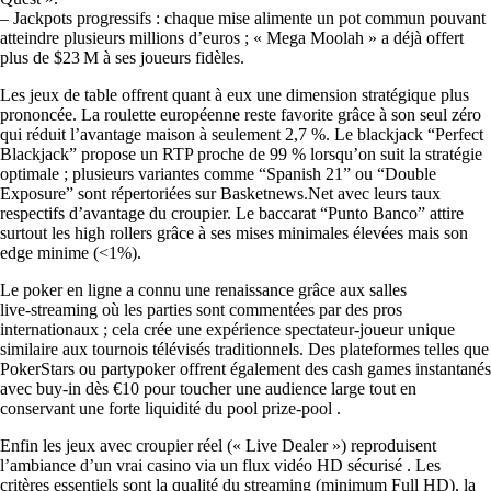
– Jackpots progressifs : chaque mise alimente un pot commun pouvant
atteindre plusieurs millions d’euros ; « Mega Moolah » a déjà offert
plus de $23 M à ses joueurs fidèles.
Les jeux de table offrent quant à eux une dimension stratégique plus
prononcée. La roulette européenne reste favorite grâce à son seul zéro
qui réduit l’avantage maison à seulement 2,7 %. Le blackjack “Perfect
Blackjack” propose un RTP proche de 99 % lorsqu’on suit la stratégie
optimale ; plusieurs variantes comme “Spanish 21” ou “Double
Exposure” sont répertoriées sur Basketnews.Net avec leurs taux
respectifs d’avantage du croupier. Le baccarat “Punto Banco” attire
surtout les high rollers grâce à ses mises minimales élevées mais son
edge minime (<1%).
Le poker en ligne a connu une renaissance grâce aux salles
live‑streaming où les parties sont commentées par des pros
internationaux ; cela crée une expérience spectateur‑joueur unique
similaire aux tournois télévisés traditionnels. Des plateformes telles que
PokerStars ou partypoker offrent également des cash games instantanés
avec buy‑in dès €10 pour toucher une audience large tout en
conservant une forte liquidité du pool prize‑pool .
Enfin les jeux avec croupier réel (« Live Dealer ») reproduisent
l’ambiance d’un vrai casino via un flux vidéo HD sécurisé . Les
critères essentiels sont la qualité du streaming (minimum Full HD), la