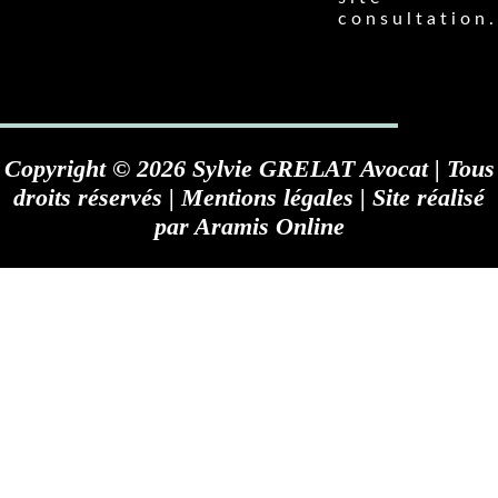
consultation.
Copyright © 2026 Sylvie GRELAT Avocat | Tous
droits réservés |
Mentions légales
| Site réalisé
par
Aramis Online