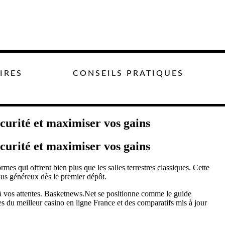
IRES
CONSEILS PRATIQUES
écurité et maximiser vos gains
écurité et maximiser vos gains
es qui offrent bien plus que les salles terrestres classiques. Cette
onus généreux dès le premier dépôt.
 vos attentes. Basketnews.Net se positionne comme le guide
ées du meilleur casino en ligne France et des comparatifs mis à jour