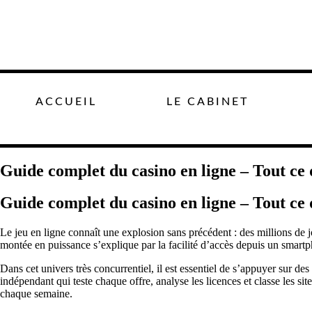
ACCUEIL
LE CABINET
Guide complet du casino en ligne – Tout ce 
Guide complet du casino en ligne – Tout ce 
Le jeu en ligne connaît une explosion sans précédent : des millions de jo
montée en puissance s’explique par la facilité d’accès depuis un smartph
Dans cet univers très concurrentiel, il est essentiel de s’appuyer sur des
indépendant qui teste chaque offre, analyse les licences et classe les si
chaque semaine.