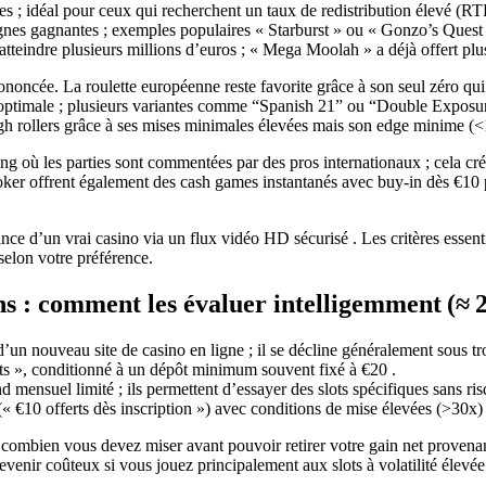
es ; idéal pour ceux qui recherchent un taux de redistribution élevé (
lignes gagnantes ; exemples populaires « Starburst » ou « Gonzo’s Quest
teindre plusieurs millions d’euros ; « Mega Moolah » a déjà offert plus
ononcée. La roulette européenne reste favorite grâce à son seul zéro qu
optimale ; plusieurs variantes comme “Spanish 21” ou “Double Exposure
igh rollers grâce à ses mises minimales élevées mais son edge minime (
ng où les parties sont commentées par des pros internationaux ; cela cr
poker offrent également des cash games instantanés avec buy‑in dès €10 
nce d’un vrai casino via un flux vidéo HD sécurisé . Les critères essent
 selon votre préférence.
ns : comment les évaluer intelligemment (≈ 
 nouveau site de casino en ligne ; il se décline généralement sous troi
ts », conditionné à un dépôt minimum souvent fixé à €20 .
 mensuel limité ; ils permettent d’essayer des slots spécifiques sans risqu
(« €10 offerts dès inscription ») avec conditions de mise élevées (>30x) a
nt combien vous devez miser avant pouvoir retirer votre gain net proven
enir coûteux si vous jouez principalement aux slots à volatilité élevée 