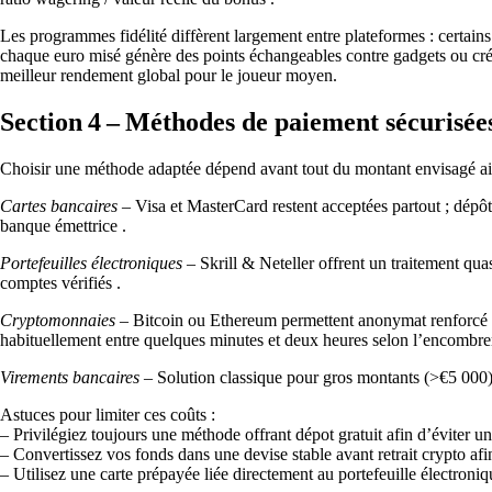
Les programmes fidélité diffèrent largement entre plateformes : certain
chaque euro misé génère des points échangeables contre gadgets ou cré
meilleur rendement global pour le joueur moyen.
Section 4 – Méthodes de paiement sécurisées 
Choisir une méthode adaptée dépend avant tout du montant envisagé ains
Cartes bancaires
– Visa et MasterCard restent acceptées partout ; dépôt
banque émettrice .
Portefeuilles électroniques
– Skrill & Neteller offrent un traitement qua
comptes vérifiés .
Cryptomonnaies
– Bitcoin ou Ethereum permettent anonymat renforcé e
habituellement entre quelques minutes et deux heures selon l’encombre
Virements bancaires
– Solution classique pour gros montants (>€5 000) ca
Astuces pour limiter ces coûts :
– Privilégiez toujours une méthode offrant dépot gratuit afin d’éviter u
– Convertissez vos fonds dans une devise stable avant retrait crypto af
– Utilisez une carte prépayée liée directement au portefeuille électroniq