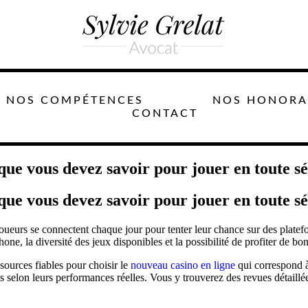
NOS COMPÉTENCES
NOS HONORA
CONTACT
que vous devez savoir pour jouer en toute s
que vous devez savoir pour jouer en toute s
ueurs se connectent chaque jour pour tenter leur chance sur des plateform
one, la diversité des jeux disponibles et la possibilité de profiter de b
 sources fiables pour choisir le
nouveau casino en ligne
qui correspond à
tes selon leurs performances réelles. Vous y trouverez des revues détaill