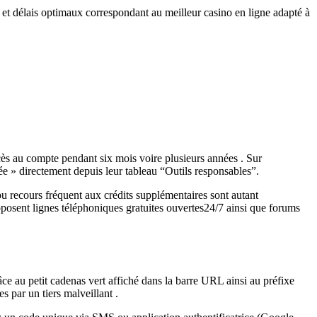
et délais optimaux correspondant au meilleur casino en ligne adapté à
ès au compte pendant six mois voire plusieurs années . Sur
» directement depuis leur tableau “Outils responsables”.
u recours fréquent aux crédits supplémentaires sont autant
posent lignes téléphoniques gratuites ouvertes24/7 ainsi que forums
âce au petit cadenas vert affiché dans la barre URL ainsi au préfixe
s par un tiers malveillant .