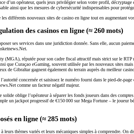
e d’un opérateur, quels jeux privilégier selon votre profil, décryptag
nsable ainsi que les mesures de cybersécurité indispensables pour protég
 les différents nouveaux sites de casino en ligne tout en augmentant vos
gulation des casinos en ligne (≈ 260 mots)
roposer ses services dans une juridiction donnée. Sans elle, aucun paieme
Basketnews.Net.
ority (MGA), réputée pour son cadre fiscal attractif mais strict sur 
 ainsi que Curaçao eGaming, souvent utilisée par les nouveaux sites ma
ux de Gibraltar gagnent également du terrain auprès du meilleur casin
e l’autorité concernée et saisissez le numéro fourni dans le pied‑de‑page d
tnews.Net comme un facteur négatif majeur.
e solide oblige l’opérateur à séparer les fonds joueurs dans des comptes 
emple un jackpot progressif de €150 000 sur Mega Fortune – le joueur bé
osés en ligne (≈ 285 mots)
 à leurs thèmes variés et leurs mécaniques simples à comprendre. On dis