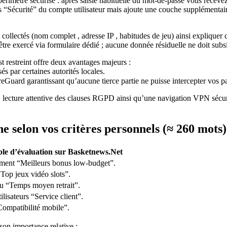
périmètre sécurisé : après saisie habituelle du mot‑de‑passe vous recev
es “Sécurité” du compte utilisateur mais ajoute une couche supplémentai
ont collectés (nom complet , adresse IP , habitudes de jeu) ainsi expl
tre exercé via formulaire dédié ; aucune donnée résiduelle ne doit subsis
t restreint offre deux avantages majeurs :
s par certaines autorités locales.
d garantissant qu’aucune tierce partie ne puisse intercepter vos paque
 lecture attentive des clauses RGPD ainsi qu’une navigation VPN sécur
ne selon vos critères personnels (≈ 260 mots)
le d’évaluation sur Basketnews.Net
ment “Meilleurs bonus low‑budget”.
“Top jeux vidéo slots”.
u “Temps moyen retrait”.
ilisateurs “Service client”.
Compatibilité mobile”.
son importance relative :