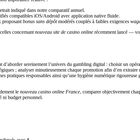
etrait indiqué dans notre comparatif annuel.
tifiés compatibles iOS/Android avec application native fluide.
ux proposant
bonus sans dépôt
modérés couplés à faibles exigences
wage
 celles concernant
nouveau site de casino online
récemment lancé — vous 
 d’aborder sereinement l’univers du gambling digital : choisir un opérat
atégiques ; analyser minutieusement chaque promotion afin d’en extraire 
bonnes pratiques responsables ainsi qu’une hygiène numérique rigoureus
idement le
nouveau casino online France
, comparer objectivement chaqu
té ni budget personnel.
 indiqués avec
*