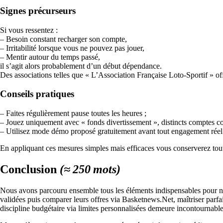
Signes précurseurs
Si vous ressentez :
– Besoin constant recharger son compte,
– Irritabilité lorsque vous ne pouvez pas jouer,
– Mentir autour du temps passé,
il s’agit alors probablement d’un début dépendance.
Des associations telles que « L’Association Française Loto‑Sportif » off
Conseils pratiques
– Faites régulièrement pause toutes les heures ;
– Jouez uniquement avec « fonds divertissement », distincts comptes co
– Utilisez mode démo proposé gratuitement avant tout engagement réel a
En appliquant ces mesures simples mais efficaces vous conserverez toute
Conclusion
(≈ 250 mots)
Nous avons parcouru ensemble tous les éléments indispensables pour n
validées puis comparer leurs offres via Basketnews.Net, maîtriser parfai
discipline budgétaire via limites personnalisées demeure incontournabl