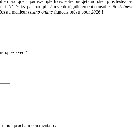
en‐pratique — par exemple fixez votre budget quotidien puis testez pend
nt.​ N’hésitez pas non plusà revenir régulièrement consulter
Basketnew
iées au meilleur
casino online
français prévu pour
2026
.!
 indiqués avec
*
our mon prochain commentaire.