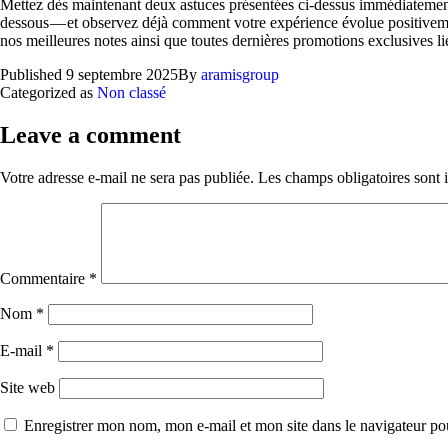
Mettez dès maintenant deux astuces présentées ci‑dessus immédiatement‐
dessous — et observez déjà comment votre expérience évolue positiveme
nos meilleures notes ainsi que toutes dernières promotions exclusives l
Published
9 septembre 2025
By
aramisgroup
Categorized as
Non classé
Leave a comment
Votre adresse e-mail ne sera pas publiée.
Les champs obligatoires sont
Commentaire
*
Nom
*
E-mail
*
Site web
Enregistrer mon nom, mon e-mail et mon site dans le navigateur p