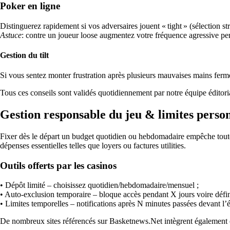
Poker en ligne
Distinguerez rapidement si vos adversaires jouent « tight » (sélection st
Astuce
: contre un joueur loose augmentez votre fréquence agressive pen
Gestion du tilt
Si vous sentez monter frustration après plusieurs mauvaises mains fer
Tous ces conseils sont validés quotidiennement par notre équipe éditori
Gestion responsable du jeu & limites perso
Fixer dès le départ un budget quotidien ou hebdomadaire empêche toute 
dépenses essentielles telles que loyers ou factures utilities.
Outils offerts par les casinos
• Dépôt limité – choisissez quotidien/hebdomadaire/mensuel ;
• Auto‑exclusion temporaire – bloque accès pendant X jours voire défini
• Limites temporelles – notifications après N minutes passées devant l’é
De nombreux sites référencés sur Basketnews.Net intègrent également ces