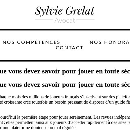
NOS COMPÉTENCES
NOS HONORA
CONTACT
que vous devez savoir pour jouer en toute sé
que vous devez savoir pour jouer en toute sé
chaque mois des millions de joueurs français s’inscrivent sur des plate
té croissante crée toutefois un besoin pressant de disposer d’un guide fia
ourd’hui la première étape pour jouer sereinement. Les revues indépend
rent ; elles permettent ainsi aux joueurs d’accéder rapidement à des site
ur une plateforme douteuse ou mal régulée.