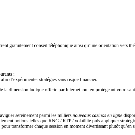
rent gratuitement conseil téléphonique ainsi qu’une orientation vers thé
urants ;
fin d’expérimenter stratégies sans risque financier.
 la dimension ludique offerte par Internet tout en protégeant votre sant
aviguer sereinement parmi les milliers
nouveau​s casinos en ligne
dispon
tement notions telles que RNG / RTP / volatilité puis appliquer stratégi
e pour transformer chaque session en moment divertissant plutôt qu’en s