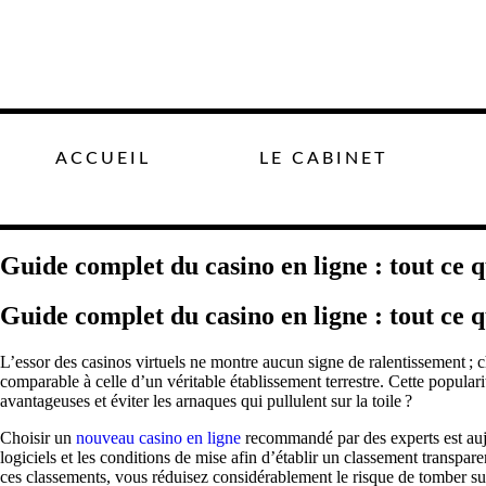
ACCUEIL
LE CABINET
Guide complet du casino en ligne : tout ce 
Guide complet du casino en ligne : tout ce 
L’essor des casinos virtuels ne montre aucun signe de ralentissement ; 
comparable à celle d’un véritable établissement terrestre. Cette populari
avantageuses et éviter les arnaques qui pullulent sur la toile ?
Choisir un
nouveau casino en ligne
recommandé par des experts est auj
logiciels et les conditions de mise afin d’établir un classement transpa
ces classements, vous réduisez considérablement le risque de tomber s