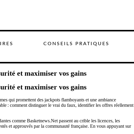
IRES
CONSEILS PRATIQUES
curité et maximiser vos gains
curité et maximiser vos gains
formes qui promettent des jackpots flamboyants et une ambiance
ble : comment distinguer le vrai du faux, identifier les offres réellement
antes comme Basketnews.Net passent au crible les licences, les
s testés et approuvés par la communauté française. En vous appuyant sur