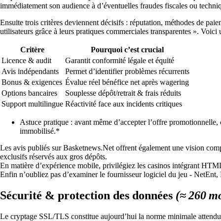
immédiatement son audience à d’éventuelles fraudes fiscales ou techni
Ensuite trois critères deviennent décisifs : réputation, méthodes de pa
utilisateurs grâce à leurs pratiques commerciales transparentes ». Voici 
Critère
Pourquoi c’est crucial
Licence & audit
Garantit conformité légale et équité
Avis indépendants
Permet d’identifier problèmes récurrents
Bonus & exigences
Évalue réel bénéfice net après wagering
Options bancaires
Souplesse dépôt/retrait & frais réduits
Support multilingue
Réactivité face aux incidents critiques
Astuce pratique : avant même d’accepter l’offre promotionnelle, 
immobilisé.*
Les avis publiés sur Basketnews.Net offrent également une vision compa
exclusifs réservés aux gros dépôts.
En matière d’expérience mobile, privilégiez les casinos intégrant HTM
Enfin n’oubliez pas d’examiner le fournisseur logiciel du jeu ‑ NetEnt
Sécurité & protection des données
(≈ 260 mo
Le cryptage SSL/TLS constitue aujourd’hui la norme minimale attendue po