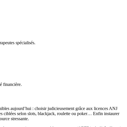
rapeutes spécialisés.
é financière.
ibles aujourd’hui : choisir judicieusement grâce aux licences ANJ
es ciblées selon slots, blackjack, roulette ou poker… Enfin instaurer
ource stressante.