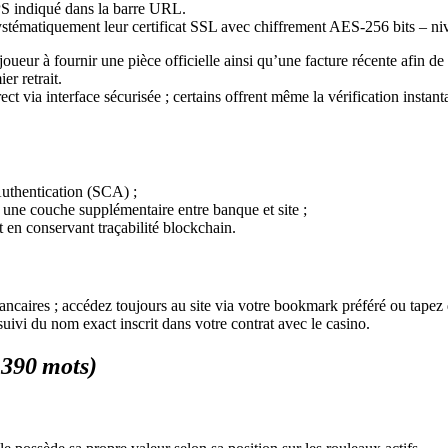
PS indiqué dans la barre URL.
tématiquement leur certificat SSL avec chiffrement AES‑256 bits – nive
 à fournir une pièce officielle ainsi qu’une facture récente afin de vé
er retrait.
ct via interface sécurisée ; certains offrent même la vérification instan
uthentication (SCA) ;
nt une couche supplémentaire entre banque et site ;
en conservant traçabilité blockchain.
ncaires ; accédez toujours au site via votre bookmark préféré ou tapez 
uivi du nom exact inscrit dans votre contrat avec le casino.
 390 mots)