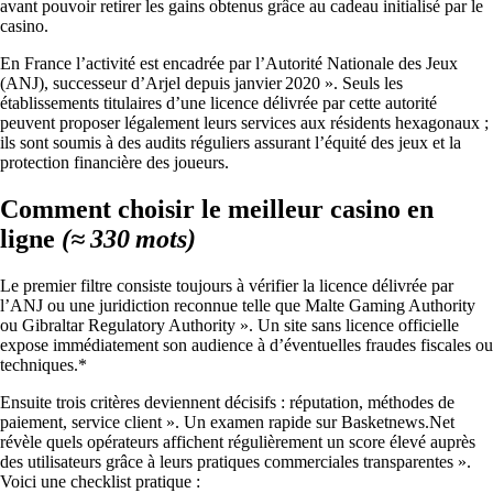
avant pouvoir retirer les gains obtenus grâce au cadeau initialisé par le
casino.
En France l’activité est encadrée par l’Autorité Nationale des Jeux
(ANJ), successeur d’Arjel depuis janvier 2020 ». Seuls les
établissements titulaires d’une licence délivrée par cette autorité
peuvent proposer légalement leurs services aux résidents hexagonaux ;
ils sont soumis à des audits réguliers assurant l’équité des jeux et la
protection financière des joueurs.
Comment choisir le meilleur casino en
ligne
(≈ 330 mots)
Le premier filtre consiste toujours à vérifier la licence délivrée par
l’ANJ ou une juridiction reconnue telle que Malte Gaming Authority
ou Gibraltar Regulatory Authority ». Un site sans licence officielle
expose immédiatement son audience à d’éventuelles fraudes fiscales ou
techniques.*
Ensuite trois critères deviennent décisifs : réputation, méthodes de
paiement, service client ». Un examen rapide sur Basketnews.Net
révèle quels opérateurs affichent régulièrement un score élevé auprès
des utilisateurs grâce à leurs pratiques commerciales transparentes ».
Voici une checklist pratique :