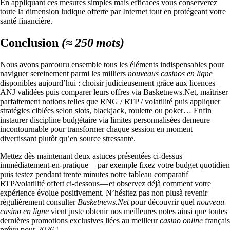
En appliquant ces mesures simples mais efficaces vous conserverez
toute la dimension ludique offerte par Internet tout en protégeant votre
santé financière.
Conclusion
(≈ 250 mots)
Nous avons parcouru ensemble tous les éléments indispensables pour
naviguer sereinement parmi les milliers
nouveau​s casinos en ligne
disponibles aujourd’hui : choisir judicieusement grâce aux licences
ANJ validées puis comparer leurs offres via Basketnews.Net, maîtriser
parfaitement notions telles que RNG / RTP / volatilité puis appliquer
stratégies ciblées selon slots, blackjack, roulette ou poker… Enfin
instaurer discipline budgétaire via limites personnalisées demeure
incontournable pour transformer chaque session en moment
divertissant plutôt qu’en source stressante.
Mettez dès maintenant deux astuces présentées ci‑dessus
immédiatement‐en‐pratique — par exemple fixez votre budget quotidien
puis testez pendant trente minutes notre tableau comparatif
RTP/volatilité offert ci-dessous — et observez déjà comment votre
expérience évolue positivement.​ N’hésitez pas non plusà revenir
régulièrement consulter
Basketnews.Net
pour découvrir quel
nouveau
casino en ligne
vient juste obtenir nos meilleures notes ainsi que toutes
dernières promotions exclusives liées au meilleur
casino online
français
prévu pour
2026
.!