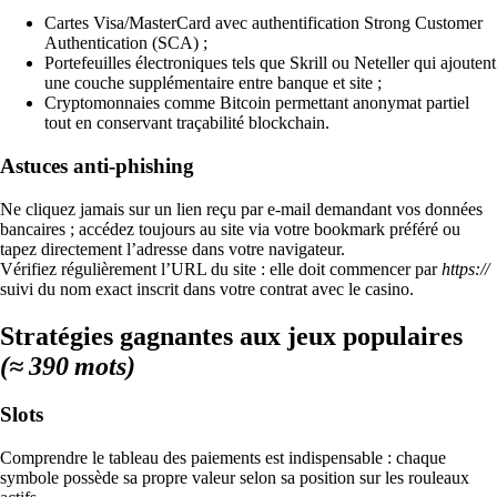
Cartes Visa/MasterCard avec authentification Strong Customer
Authentication (SCA) ;
Portefeuilles électroniques tels que Skrill ou Neteller qui ajoutent
une couche supplémentaire entre banque et site ;
Cryptomonnaies comme Bitcoin permettant anonymat partiel
tout en conservant traçabilité blockchain.
Astuces anti‑phishing
Ne cliquez jamais sur un lien reçu par e‑mail demandant vos données
bancaires ; accédez toujours au site via votre bookmark préféré ou
tapez directement l’adresse dans votre navigateur.
Vérifiez régulièrement l’URL du site : elle doit commencer par
https://
suivi du nom exact inscrit dans votre contrat avec le casino.
Stratégies gagnantes aux jeux populaires
(≈ 390 mots)
Slots
Comprendre le tableau des paiements est indispensable : chaque
symbole possède sa propre valeur selon sa position sur les rouleaux