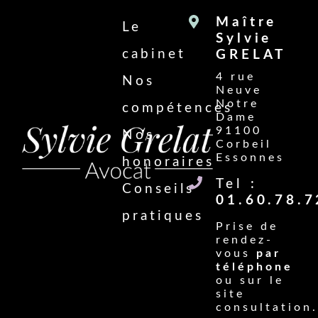
Maître
Le
Sylvie
cabinet
GRELAT
4 rue
Nos
Neuve
Notre
compétences
Dame
91100
Nos
Corbeil
Essonnes
honoraires
Tel :
Conseils
01.60.78.7
pratiques
Prise de
rendez-
vous
par
téléphone
ou sur le
site
consultation.