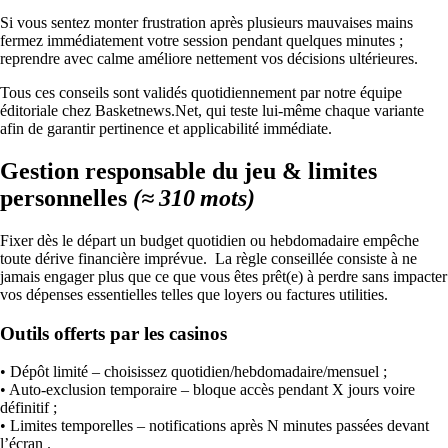
Si vous sentez monter frustration après plusieurs mauvaises mains
fermez immédiatement votre session pendant quelques minutes ;
reprendre avec calme améliore nettement vos décisions ultérieures.
Tous ces conseils sont validés quotidiennement par notre équipe
éditoriale chez Basketnews.Net, qui teste lui‑même chaque variante
afin de garantir pertinence et applicabilité immédiate.
Gestion responsable du jeu & limites
personnelles
(≈ 310 mots)
Fixer dès le départ un budget quotidien ou hebdomadaire empêche
toute dérive financière imprévue. La règle conseillée consiste à ne
jamais engager plus que ce que vous êtes prêt(e) à perdre sans impacter
vos dépenses essentielles telles que loyers ou factures utilities.
Outils offerts par les casinos
• Dépôt limité – choisissez quotidien/hebdomadaire/mensuel ;
• Auto‑exclusion temporaire – bloque accès pendant X jours voire
définitif ;
• Limites temporelles – notifications après N minutes passées devant
l’écran .