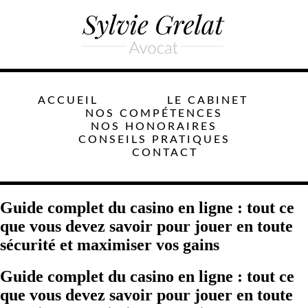
ACCUEIL
LE CABINET
NOS COMPÉTENCES
NOS HONORAIRES
CONSEILS PRATIQUES
CONTACT
Guide complet du casino en ligne : tout ce
que vous devez savoir pour jouer en toute
sécurité et maximiser vos gains
Guide complet du casino en ligne : tout ce
que vous devez savoir pour jouer en toute