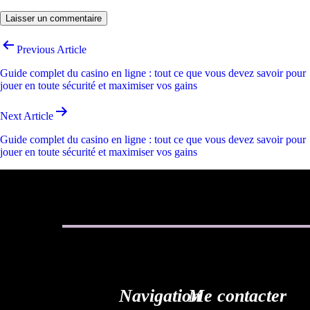
Navigation
Previous Article
de
Guide complet du casino en ligne : tout ce que vous devez savoir pour
l’article
jouer en toute sécurité et maximiser vos gains
Next Article
Guide complet du casino en ligne : tout ce que vous devez savoir pour
jouer en toute sécurité et maximiser vos gains
Navigation
Me contacter