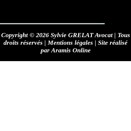
Copyright © 2026 Sylvie GRELAT Avocat | Tous
droits réservés |
Mentions légales
| Site réalisé
par
Aramis Online