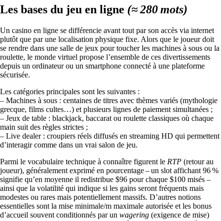
Les bases du jeu en ligne
(≈ 280 mots)
Un casino en ligne se différencie avant tout par son accès via internet
plutôt que par une localisation physique fixe. Alors que le joueur doit
se rendre dans une salle de jeux pour toucher les machines à sous ou la
roulette, le monde virtuel propose l’ensemble de ces divertissements
depuis un ordinateur ou un smartphone connecté à une plateforme
sécurisée.
Les catégories principales sont les suivantes :
– Machines à sous : centaines de titres avec thèmes variés (mythologie
grecque, films cultes…) et plusieurs lignes de paiement simultanées ;
– Jeux de table : blackjack, baccarat ou roulette classiques où chaque
main suit des règles strictes ;
– Live dealer : croupiers réels diffusés en streaming HD qui permettent
d’interagir comme dans un vrai salon de jeu.
Parmi le vocabulaire technique à connaître figurent le
RTP
(retour au
joueur), généralement exprimé en pourcentage – un slot affichant 96 %
signifie qu’en moyenne il redistribue $96 pour chaque $100 misés –
ainsi que la volatilité qui indique si les gains seront fréquents mais
modestes ou rares mais potentiellement massifs. D’autres notions
essentielles sont la mise minimale/m maximale autorisée et les bonus
d’accueil souvent conditionnés par un
wagering
(exigence de mise)