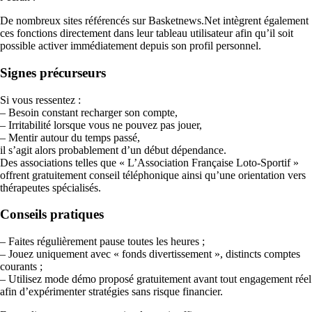
De nombreux sites référencés sur Basketnews.Net intègrent également
ces fonctions directement dans leur tableau utilisateur afin qu’il soit
possible activer immédiatement depuis son profil personnel.
Signes précurseurs
Si vous ressentez :
– Besoin constant recharger son compte,
– Irritabilité lorsque vous ne pouvez pas jouer,
– Mentir autour du temps passé,
il s’agit alors probablement d’un début dépendance.
Des associations telles que « L’Association Française Loto‑Sportif »
offrent gratuitement conseil téléphonique ainsi qu’une orientation vers
thérapeutes spécialisés.
Conseils pratiques
– Faites régulièrement pause toutes les heures ;
– Jouez uniquement avec « fonds divertissement », distincts comptes
courants ;
– Utilisez mode démo proposé gratuitement avant tout engagement réel
afin d’expérimenter stratégies sans risque financier.