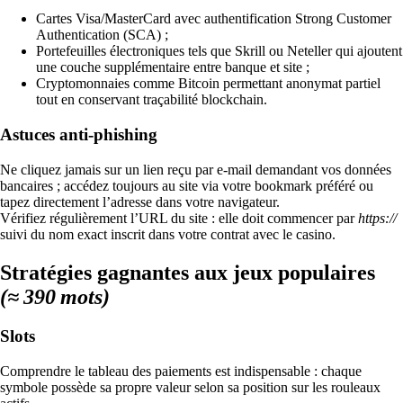
Cartes Visa/MasterCard avec authentification Strong Customer
Authentication (SCA) ;
Portefeuilles électroniques tels que Skrill ou Neteller qui ajoutent
une couche supplémentaire entre banque et site ;
Cryptomonnaies comme Bitcoin permettant anonymat partiel
tout en conservant traçabilité blockchain.
Astuces anti‑phishing
Ne cliquez jamais sur un lien reçu par e‑mail demandant vos données
bancaires ; accédez toujours au site via votre bookmark préféré ou
tapez directement l’adresse dans votre navigateur.
Vérifiez régulièrement l’URL du site : elle doit commencer par
https://
suivi du nom exact inscrit dans votre contrat avec le casino.
Stratégies gagnantes aux jeux populaires
(≈ 390 mots)
Slots
Comprendre le tableau des paiements est indispensable : chaque
symbole possède sa propre valeur selon sa position sur les rouleaux