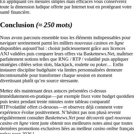
En appliquant ces mesures simples mais efficaces vous conserverez
toute la dimension ludique offerte par Internet tout en protégeant votre
santé financière.
Conclusion
(≈ 250 mots)
Nous avons parcouru ensemble tous les éléments indispensables pour
naviguer sereinement parmi les milliers
nouveau​s casinos en ligne
disponibles aujourd’hui : choisir judicieusement grâce aux licences
ANJ validées puis comparer leurs offres via Basketnews.Net, maîtriser
parfaitement notions telles que RNG / RTP / volatilité puis appliquer
stratégies ciblées selon slots, blackjack, roulette ou poker… Enfin
instaurer discipline budgétaire via limites personnalisées demeure
incontournable pour transformer chaque session en moment
divertissant plutôt qu’en source stressante.
Mettez dès maintenant deux astuces présentées ci‑dessus
immédiatement‐en‐pratique — par exemple fixez votre budget quotidien
puis testez pendant trente minutes notre tableau comparatif
RTP/volatilité offert ci-dessous — et observez déjà comment votre
expérience évolue positivement.​ N’hésitez pas non plusà revenir
régulièrement consulter
Basketnews.Net
pour découvrir quel
nouveau
casino en ligne
vient juste obtenir nos meilleures notes ainsi que toutes
dernières promotions exclusives liées au meilleur
casino online
français
prévu pour
2026
.!