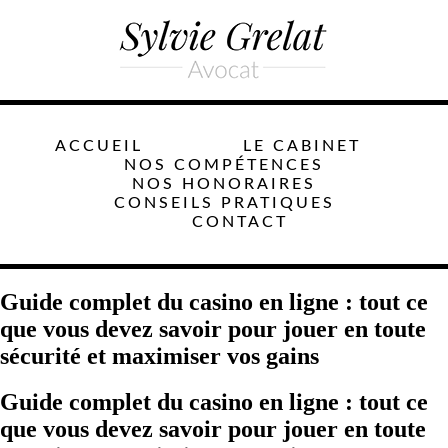
ACCUEIL
LE CABINET
NOS COMPÉTENCES
NOS HONORAIRES
CONSEILS PRATIQUES
CONTACT
Guide complet du casino en ligne : tout ce
que vous devez savoir pour jouer en toute
sécurité et maximiser vos gains
Guide complet du casino en ligne : tout ce
que vous devez savoir pour jouer en toute