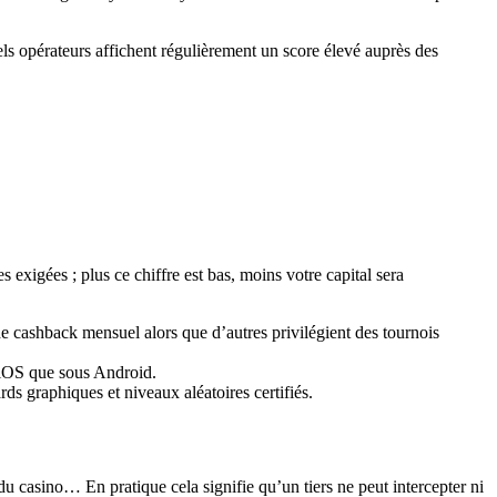
els opérateurs affichent régulièrement un score élevé auprès des
xigées ; plus ce chiffre est bas, moins votre capital sera
 cashback mensuel alors que d’autres privilégient des tournois
 iOS que sous Android.
s graphiques et niveaux aléatoires certifiés.
u casino… En pratique cela signifie qu’un tiers ne peut intercepter ni