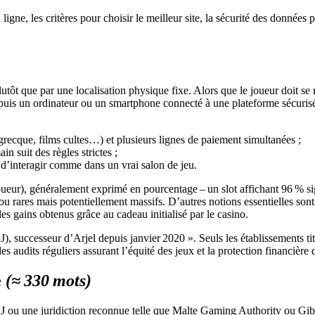
igne, les critères pour choisir le meilleur site, la sécurité des données 
plutôt que par une localisation physique fixe. Alors que le joueur doit s
epuis un ordinateur ou un smartphone connecté à une plateforme sécuris
grecque, films cultes…) et plusieurs lignes de paiement simultanées ;
n suit des règles strictes ;
 d’interagir comme dans un vrai salon de jeu.
oueur), généralement exprimé en pourcentage – un slot affichant 96 % s
s ou rares mais potentiellement massifs. D’autres notions essentielles s
es gains obtenus grâce au cadeau initialisé par le casino.
), successeur d’Arjel depuis janvier 2020 ». Seuls les établissements tit
s audits réguliers assurant l’équité des jeux et la protection financière 
e
(≈ 330 mots)
’ANJ ou une juridiction reconnue telle que Malte Gaming Authority ou Gib