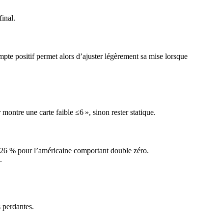
inal.
mpte positif permet alors d’ajuster légèrement sa mise lorsque
 montre une carte faible ≤6 », sinon rester statique.
·26 % pour l’américaine comportant double zéro.
.
 perdantes.