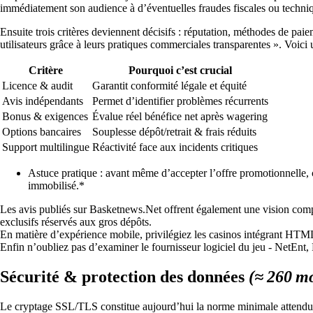
immédiatement son audience à d’éventuelles fraudes fiscales ou techni
Ensuite trois critères deviennent décisifs : réputation, méthodes de pa
utilisateurs grâce à leurs pratiques commerciales transparentes ». Voici 
Critère
Pourquoi c’est crucial
Licence & audit
Garantit conformité légale et équité
Avis indépendants
Permet d’identifier problèmes récurrents
Bonus & exigences
Évalue réel bénéfice net après wagering
Options bancaires
Souplesse dépôt/retrait & frais réduits
Support multilingue
Réactivité face aux incidents critiques
Astuce pratique : avant même d’accepter l’offre promotionnelle, 
immobilisé.*
Les avis publiés sur Basketnews.Net offrent également une vision compa
exclusifs réservés aux gros dépôts.
En matière d’expérience mobile, privilégiez les casinos intégrant HTM
Enfin n’oubliez pas d’examiner le fournisseur logiciel du jeu ‑ NetEnt
Sécurité & protection des données
(≈ 260 mo
Le cryptage SSL/TLS constitue aujourd’hui la norme minimale attendue po