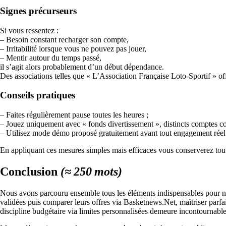
Signes précurseurs
Si vous ressentez :
– Besoin constant recharger son compte,
– Irritabilité lorsque vous ne pouvez pas jouer,
– Mentir autour du temps passé,
il s’agit alors probablement d’un début dépendance.
Des associations telles que « L’Association Française Loto‑Sportif » off
Conseils pratiques
– Faites régulièrement pause toutes les heures ;
– Jouez uniquement avec « fonds divertissement », distincts comptes co
– Utilisez mode démo proposé gratuitement avant tout engagement réel a
En appliquant ces mesures simples mais efficaces vous conserverez toute
Conclusion
(≈ 250 mots)
Nous avons parcouru ensemble tous les éléments indispensables pour n
validées puis comparer leurs offres via Basketnews.Net, maîtriser parfai
discipline budgétaire via limites personnalisées demeure incontournabl