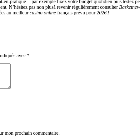
en‐pratique — par exemple fixez votre budget quotidien puis testez pend
nt.​ N’hésitez pas non plusà revenir régulièrement consulter
Basketnew
iées au meilleur
casino online
français prévu pour
2026
.!
 indiqués avec
*
our mon prochain commentaire.