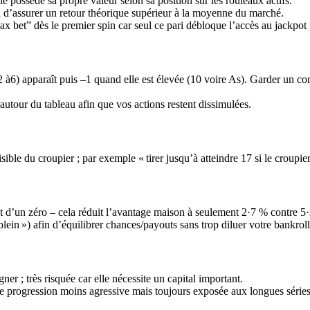
possède sa propre valeur selon sa position sur les rouleaux actifs.
 d’assurer un retour théorique supérieur à la moyenne du marché.
 bet” dès le premier spin car seul ce pari débloque l’accès au jackpot f
2 à6) apparaît puis –1 quand elle est élevée (10 voire As). Garder un co
autour du tableau afin que vos actions restent dissimulées.
ible du croupier ; par exemple « tirer jusqu’à atteindre 17 si le croupier
 d’un zéro – cela réduit l’avantage maison à seulement 2·7 % contre 5
plein ») afin d’équilibrer chances/payouts sans trop diluer votre bankroll
er ; très risquée car elle nécessite un capital important.
e progression moins agressive mais toujours exposée aux longues séries