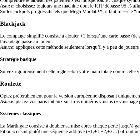
Comprendre le tableau des paiements est indispensable : chaque symbole 
Astuce
: choisissez toujours une machine dont le RTP dépasse 95 % afin
Surles jackpots progressifs tels que Mega Moolah™, il faut miser le “max
Blackjack
Le comptage simplifié consiste à ajouter +1 lorsqu’une carte basse (de 
l’avantage passe au joueur.
Astuce
: appliquez cette méthode seulement lorsqu’il y a peu de joueurs 
Stratégie basique
Suivez rigoureusement cette règle selon votre main totale contre celle vis
Roulette
Optez préférablement pour la version européenne disposant uniquement
Astuce
: placez vos paris initiaux sur trois numéros voisins (« voisinage 
Systèmes classiques
La Martingale consiste à doubler sa mise après chaque perte jusqu’à gagn
Fibonacci suit plutôt une séquence additive (+1,+1,+2,+3…) offrant un