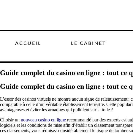
ACCUEIL
LE CABINET
Guide complet du casino en ligne : tout ce 
Guide complet du casino en ligne : tout ce 
L’essor des casinos virtuels ne montre aucun signe de ralentissement ; 
comparable à celle d’un véritable établissement terrestre. Cette populari
avantageuses et éviter les arnaques qui pullulent sur la toile ?
Choisir un
nouveau casino en ligne
recommandé par des experts est auj
logiciels et les conditions de mise afin d’établir un classement transpa
ces classements, vous réduisez considérablement le risque de tomber s