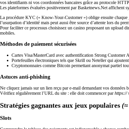
vos identifiants ni vos coordonnées bancaires grâce au protocole HTT
Les plateformes évaluées positivement par Basketnews.Net affichent sys
La procédure KYC (« Know‑Your‑Customer ») oblige ensuite chaque joueur
l’usurpation d’identité mais peut aussi être source d’attente lors du premi
Pour faciliter ce processus choisissez un casino proposant un upload dire
mobiles.
Méthodes de paiement sécurisées
Cartes Visa/MasterCard avec authentification Strong Customer A
Portefeuilles électroniques tels que Skrill ou Neteller qui ajoute
Cryptomonnaies comme Bitcoin permettant anonymat partiel tout 
Astuces anti‑phishing
Ne cliquez jamais sur un lien reçu par e‑mail demandant vos données ba
Vérifiez régulièrement l’URL du site : elle doit commencer par
https://
s
Stratégies gagnantes aux jeux populaires
(≈
Slots