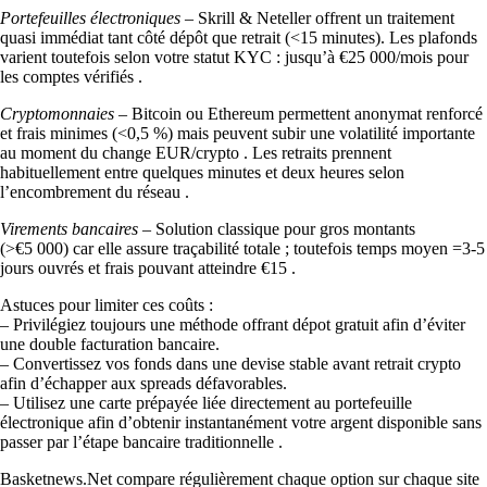
Portefeuilles électroniques
– Skrill & Neteller offrent un traitement
quasi immédiat tant côté dépôt que retrait (<15 minutes). Les plafonds
varient toutefois selon votre statut KYC : jusqu’à €25 000/mois pour
les comptes vérifiés .
Cryptomonnaies
– Bitcoin ou Ethereum permettent anonymat renforcé
et frais minimes (<0,5 %) mais peuvent subir une volatilité importante
au moment du change EUR/crypto . Les retraits prennent
habituellement entre quelques minutes et deux heures selon
l’encombrement du réseau .
Virements bancaires
– Solution classique pour gros montants
(>€5 000) car elle assure traçabilité totale ; toutefois temps moyen =3‑5
jours ouvrés et frais pouvant atteindre €15 .
Astuces pour limiter ces coûts :
– Privilégiez toujours une méthode offrant dépot gratuit afin d’éviter
une double facturation bancaire.
– Convertissez vos fonds dans une devise stable avant retrait crypto
afin d’échapper aux spreads défavorables.
– Utilisez une carte prépayée liée directement au portefeuille
électronique afin d’obtenir instantanément votre argent disponible sans
passer par l’étape bancaire traditionnelle .
Basketnews.Net compare régulièrement chaque option sur chaque site