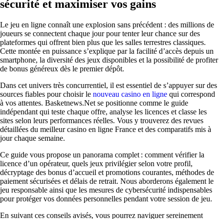
sécurité et maximiser vos gains
Le jeu en ligne connaît une explosion sans précédent : des millions de
joueurs se connectent chaque jour pour tenter leur chance sur des
plateformes qui offrent bien plus que les salles terrestres classiques.
Cette montée en puissance s’explique par la facilité d’accès depuis un
smartphone, la diversité des jeux disponibles et la possibilité de profiter
de bonus généreux dès le premier dépôt.
Dans cet univers très concurrentiel, il est essentiel de s’appuyer sur des
sources fiables pour choisir le
nouveau casino en ligne
qui correspond
à vos attentes. Basketnews.Net se positionne comme le guide
indépendant qui teste chaque offre, analyse les licences et classe les
sites selon leurs performances réelles. Vous y trouverez des revues
détaillées du meilleur casino en ligne France et des comparatifs mis à
jour chaque semaine.
Ce guide vous propose un panorama complet : comment vérifier la
licence d’un opérateur, quels jeux privilégier selon votre profil,
décryptage des bonus d’accueil et promotions courantes, méthodes de
paiement sécurisées et délais de retrait. Nous aborderons également le
jeu responsable ainsi que les mesures de cybersécurité indispensables
pour protéger vos données personnelles pendant votre session de jeu.
En suivant ces conseils avisés, vous pourrez naviguer sereinement