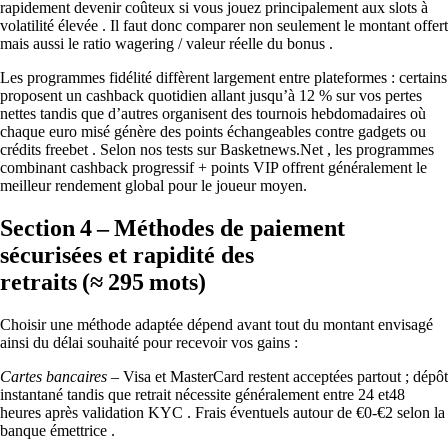
rapidement devenir coûteux si vous jouez principalement aux slots à
volatilité élevée . Il faut donc comparer non seulement le montant offert
mais aussi le ratio wagering / valeur réelle du bonus .
Les programmes fidélité diffèrent largement entre plateformes : certains
proposent un cashback quotidien allant jusqu’à 12 % sur vos pertes
nettes tandis que d’autres organisent des tournois hebdomadaires où
chaque euro misé génère des points échangeables contre gadgets ou
crédits freebet . Selon nos tests sur Basketnews.Net , les programmes
combinant cashback progressif + points VIP offrent généralement le
meilleur rendement global pour le joueur moyen.
Section 4 – Méthodes de paiement
sécurisées et rapidité des
retraits (≈ 295 mots)
Choisir une méthode adaptée dépend avant tout du montant envisagé
ainsi du délai souhaité pour recevoir vos gains :
Cartes bancaires
– Visa et MasterCard restent acceptées partout ; dépôt
instantané tandis que retrait nécessite généralement entre 24 et48
heures après validation KYC . Frais éventuels autour de €0‑€2 selon la
banque émettrice .