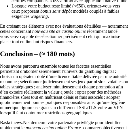
certifiés compatibles iOS/Android avec application native fluide.
Lorsque votre budget reste limité (<€50), orientez-vous vers
ceux proposant
bonus sans dépôt
modérés couplés à faibles
exigences
wagering
.
En croisant ces éléments avec nos évaluations détaillées — notamment
celles concernant
nouveau site de casino online
récemment lancé —
vous serez capable de sélectionner précisément celui qui maximise
plaisir tout en limitant risques financiers.
Conclusion – (≈ 180 mots)
Nous avons parcouru ensemble toutes les facettes essentielles
permettant d’aborder sereinement l’univers du gambling digital :
choisir un opérateur doté d’une licence fiable délivrée par une autorité
reconnue ; sélectionner judicieusement ses jeux parmi slots volatiles ou
tables stratégiques ; analyser minutieusement chaque promotion afin
d’en extraire réellement la valeur ajoutée ; opter pour des méthodes
financières sûres tout en maîtrisant délais et frais associés ; adopter
quotidiennement bonnes pratiques responsables ainsi qu’une hygiène
numérique rigoureuse grâce au chiffrement SSL/TLS voire au VPN
lorsqu’il faut contourner restrictions géographiques.
Basketnews.Net demeure votre partenaire privilégié pour identifier
rapidement le
nouveau casino online France
, comparer objectivement