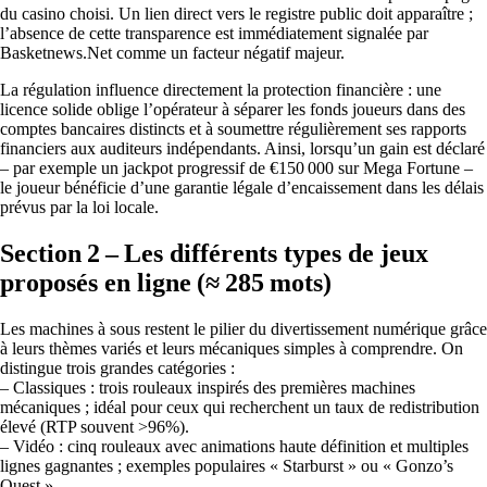
du casino choisi. Un lien direct vers le registre public doit apparaître ;
l’absence de cette transparence est immédiatement signalée par
Basketnews.Net comme un facteur négatif majeur.
La régulation influence directement la protection financière : une
licence solide oblige l’opérateur à séparer les fonds joueurs dans des
comptes bancaires distincts et à soumettre régulièrement ses rapports
financiers aux auditeurs indépendants. Ainsi, lorsqu’un gain est déclaré
– par exemple un jackpot progressif de €150 000 sur Mega Fortune –
le joueur bénéficie d’une garantie légale d’encaissement dans les délais
prévus par la loi locale.
Section 2 – Les différents types de jeux
proposés en ligne (≈ 285 mots)
Les machines à sous restent le pilier du divertissement numérique grâce
à leurs thèmes variés et leurs mécaniques simples à comprendre. On
distingue trois grandes catégories :
– Classiques : trois rouleaux inspirés des premières machines
mécaniques ; idéal pour ceux qui recherchent un taux de redistribution
élevé (RTP souvent >96%).
– Vidéo : cinq rouleaux avec animations haute définition et multiples
lignes gagnantes ; exemples populaires « Starburst » ou « Gonzo’s
Quest ».