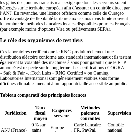
les gains des joueurs français mais exige que tous les serveurs soient
hébergés sur le territoire européen afin d’assurer un contrôle direct par
l’ANJ. En revanche, une licence offshore comme celle de Curaçao
offre davantage de flexibilité tarifaire aux casinos mais limite souvent
le nombre de méthodes bancaires locales disponibles pour les Français
(par exemple moins d’options Visa ou prélèvements SEPA).
Le rôle des organismes de test tiers
Ces laboratoires certifient que le RNG produit réellement une
distribution aléatoire conforme aux standards internationaux ; ils testent
également la volatilité des machines à sous pour garantir que le RTP
annoncé est respecté sur le long terme. Les certifications eCOGRA
« Safe & Fair », iTech Labs « RNG Certified » ou Gaming
Laboratories International sont généralement visibles sous forme
d’icônes cliquables menant à un rapport détaillé accessible au public.
Tableau comparatif des principales licences
Taux
Méthodes
Exigences
Juridiction
fiscal
paiement
Supervision
serveur
moyen
courantes
0 % sur
Carte bancaire
Contrôle
Europe
ANJ (France)
gains
FR, PayPal,
national