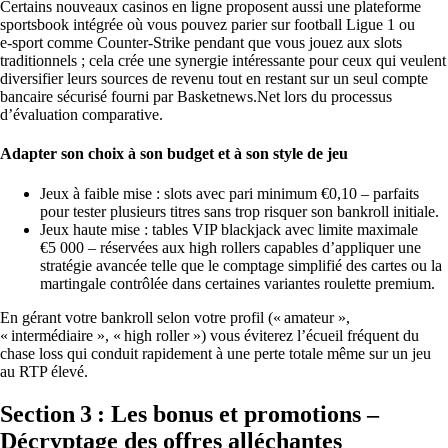
Certains nouveaux casinos en ligne proposent aussi une plateforme
sportsbook intégrée où vous pouvez parier sur football Ligue 1 ou
e‑sport comme Counter‑Strike pendant que vous jouez aux slots
traditionnels ; cela crée une synergie intéressante pour ceux qui veulent
diversifier leurs sources de revenu tout en restant sur un seul compte
bancaire sécurisé fourni par Basketnews.Net lors du processus
d’évaluation comparative.
Adapter son choix à son budget et à son style de jeu
Jeux à faible mise : slots avec pari minimum €0,10 – parfaits
pour tester plusieurs titres sans trop risquer son bankroll initiale.
Jeux haute mise : tables VIP blackjack avec limite maximale
€5 000 – réservées aux high rollers capables d’appliquer une
stratégie avancée telle que le comptage simplifié des cartes ou la
martingale contrôlée dans certaines variantes roulette premium.
En gérant votre bankroll selon votre profil (« amateur »,
« intermédiaire », « high roller ») vous éviterez l’écueil fréquent du
chase loss qui conduit rapidement à une perte totale même sur un jeu
au RTP élevé.
Section 3 : Les bonus et promotions –
Décryptage des offres alléchantes