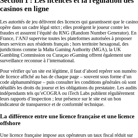
Section 1 : Les licences et la régulation des
casinos en ligne
Les autorités de jeu délivrent des licences qui garantissent que le casino
opère dans un cadre légal strict ; elles protègent le joueur contre les
fraudes et assurent l’équité du RNG (Random Number Generator). En
France, l’ANJ supervise toutes les plateformes autorisées à proposer
leurs services aux résidents français ; hors territoire hexagonal, des
juridictions comme la Malta Gaming Authority (MGA), la UK
Gambling Commission ou Curaçao eGaming offrent également une
surveillance reconnue à l’international.
Pour vérifier qu’un site est légitime, il faut d’abord repérer son numéro
de licence affiché au bas de chaque page – souvent sous forme d’un
code alphanumérique – puis consulter les conditions générales où sont
détaillés les droits du joueur et les obligations du prestataire. Les audits
indépendants tels qu’eCOGRA ou iTech Labs publient régulièrement
leurs rapports d’inspection ; leur présence sur le site est un bon
indicateur de transparence et de conformité technique.
La différence entre une licence française et une licence
offshore
Une licence française impose aux opérateurs un taux fiscal réduit sur