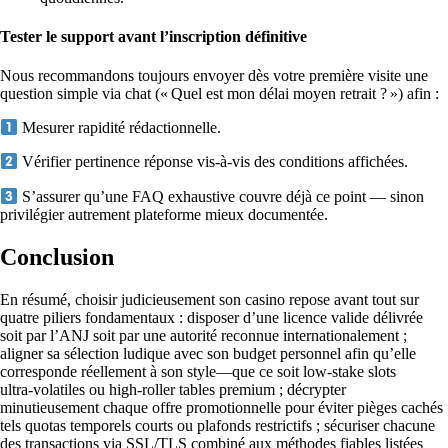
Tester le support avant l’inscription définitive
Nous recommandons toujours envoyer dès votre première visite une
question simple via chat (« Quel est mon délai moyen retrait ? ») afin :
Mesurer rapidité rédactionnelle.
Vérifier pertinence réponse vis-à-vis des conditions affichées.
S’assurer qu’une FAQ exhaustive couvre déjà ce point — sinon
privilégier autrement plateforme mieux documentée.
Conclusion
En résumé, choisir judicieusement son casino repose avant tout sur
quatre piliers fondamentaux : disposer d’une licence valide délivrée
soit par l’ANJ soit par une autorité reconnue internationalement ;
aligner sa sélection ludique avec son budget personnel afin qu’elle
corresponde réellement à son style—que ce soit low‑stake slots
ultra‑volatiles ou high‑roller tables premium ; décrypter
minutieusement chaque offre promotionnelle pour éviter pièges cachés
tels quotas temporels courts ou plafonds restrictifs ; sécuriser chacune
des transactions via SSL/TLS combiné aux méthodes fiables listées