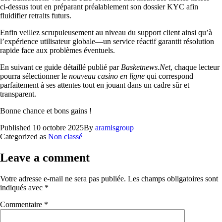
ci‑dessus tout en préparant préalablement son dossier KYC afin
fluidifier retraits futurs.
Enfin veillez scrupuleusement au niveau du support client ainsi qu’à
l’expérience utilisateur globale—un service réactif garantit résolution
rapide face aux problèmes éventuels.
En suivant ce guide détaillé publié par
Basketnews.Net
, chaque lecteur
pourra sélectionner le
nouveau casino en ligne
qui correspond
parfaitement à ses attentes tout en jouant dans un cadre sûr et
transparent.
Bonne chance et bons gains !
Published
10 octobre 2025
By
aramisgroup
Categorized as
Non classé
Leave a comment
Votre adresse e-mail ne sera pas publiée.
Les champs obligatoires sont
indiqués avec
*
Commentaire
*