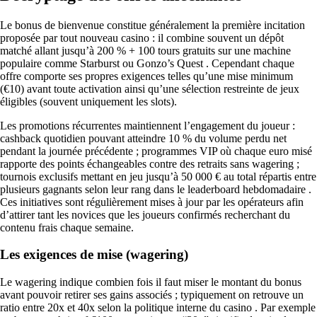
Le bonus de bienvenue constitue généralement la première incitation
proposée par tout nouveau casino : il combine souvent un dépôt
matché allant jusqu’à 200 % + 100 tours gratuits sur une machine
populaire comme Starburst ou Gonzo’s Quest . Cependant chaque
offre comporte ses propres exigences telles qu’une mise minimum
(€10) avant toute activation ainsi qu’une sélection restreinte de jeux
éligibles (souvent uniquement les slots).
Les promotions récurrentes maintiennent l’engagement du joueur :
cashback quotidien pouvant atteindre 10 % du volume perdu net
pendant la journée précédente ; programmes VIP où chaque euro misé
rapporte des points échangeables contre des retraits sans wagering ;
tournois exclusifs mettant en jeu jusqu’à 50 000 € au total répartis entre
plusieurs gagnants selon leur rang dans le leaderboard hebdomadaire .
Ces initiatives sont régulièrement mises à jour par les opérateurs afin
d’attirer tant les novices que les joueurs confirmés recherchant du
contenu frais chaque semaine.
Les exigences de mise (wagering)
Le wagering indique combien fois il faut miser le montant du bonus
avant pouvoir retirer ses gains associés ; typiquement on retrouve un
ratio entre 20x et 40x selon la politique interne du casino . Par exemple