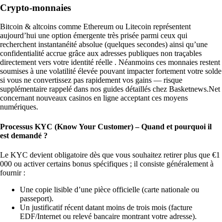
Crypto‑monnaies
Bitcoin & altcoins comme Ethereum ou Litecoin représentent
aujourd’hui une option émergente très prisée parmi ceux qui
recherchent instantanéité absolue (quelques secondes) ainsi qu’une
confidentialité accrue grâce aux adresses publiques non traçables
directement vers votre identité réelle . Néanmoins ces monnaies restent
soumises à une volatilité élevée pouvant impacter fortement votre solde
si vous ne convertissez pas rapidement vos gains — risque
supplémentaire rappelé dans nos guides détaillés chez Basketnews.Net
concernant nouveaux casinos en ligne acceptant ces moyens
numériques.
Processus KYC (Know Your Customer) – Quand et pourquoi il
est demandé ?
Le KYC devient obligatoire dès que vous souhaitez retirer plus que €1
000 ou activer certains bonus spécifiques ; il consiste généralement à
fournir :
Une copie lisible d’une pièce officielle (carte nationale ou
passeport).
Un justificatif récent datant moins de trois mois (facture
EDF/Internet ou relevé bancaire montrant votre adresse).