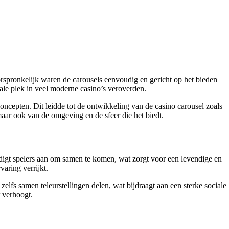
orspronkelijk waren de carousels eenvoudig en gericht op het bieden
ale plek in veel moderne casino’s veroverden.
oncepten. Dit leidde tot de ontwikkeling van de casino carousel zoals
maar ook van de omgeving en de sfeer die het biedt.
edigt spelers aan om samen te komen, wat zorgt voor een levendige en
varing verrijkt.
lfs samen teleurstellingen delen, wat bijdraagt aan een sterke sociale
r verhoogt.