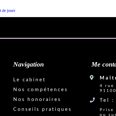
t de jouer
Navigation
Me conta
Maît
Le cabinet
4 rue
Nos compétences
91100
Nos honoraires
Tel 
Conseils pratiques
Prise
ou su