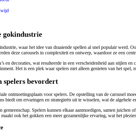
dwijd
e gokindustrie
ndustrie, waar het idee van draaiende spellen al snel populair werd. O
rden deze carousels in complexiteit en ontwerp, waardoor ze een centr
 en decoraties, wat resulteerde in een verscheidenheid aan stijlen en c
nment. Het is een plek waar spelers niet alleen genieten van het spel, 
n spelers bevordert
ciale ontmoetingsplaats voor spelers. De opstelling van de carousel mo
ns biedt om ervaringen en strategieën uit te wisselen, wat de algehele er
van gemeenschap. Spelers kunnen elkaar aanmoedigen, samen juichen of ze
ar maakt ook het gokken een meer gezamenlijke ervaring, wat het plezie
ce