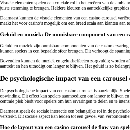
Visuele elementen spelen een cruciale rol in het creëren van de ambia
juiste stemming te brengen. Heldere kleuren en aantrekkelijke graphics
Daarnaast kunnen de visuele elementen van een casino carousel variëren a
maakt het voor casino’s mogelijk om een breed scala aan klanten aan te 
Geluid en muziek: De onmisbare component van een ca
Geluid en muziek zijn onmisbare componenten van de casino ervaring. De
kunnen spelers in een bepaalde sfeer brengen. Dit verhoogt de spanning
Bovendien kunnen de muziek en geluidseffecten zorgvuldig worden afg
aantrekt en hen uitnodigt om langer te blijven. Het geluid is zo belangr
De psychologische impact van een carousel 
De psychologische impact van een casino carousel is aanzienlijk. Spel
opwinding. Dit effect kan spelers aanmoedigen om langer te blijven en 
centrale plek biedt voor spelers om hun ervaringen te delen en te intens
Daarnaast speelt de sociale interactie een belangrijke rol in de psyc
versterkt. Dit sociale aspect kan leiden tot een gevoel van verbondenh
Hoe de layout van een casino carousel de flow van spel