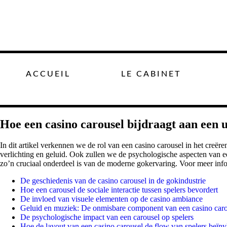
ACCUEIL
LE CABINET
Hoe een casino carousel bijdraagt aan een 
In dit artikel verkennen we de rol van een casino carousel in het creër
verlichting en geluid. Ook zullen we de psychologische aspecten van e
zo’n cruciaal onderdeel is van de moderne gokervaring. Voor meer inf
De geschiedenis van de casino carousel in de gokindustrie
Hoe een carousel de sociale interactie tussen spelers bevordert
De invloed van visuele elementen op de casino ambiance
Geluid en muziek: De onmisbare component van een casino caro
De psychologische impact van een carousel op spelers
Hoe de layout van een casino carousel de flow van spelers beïnv