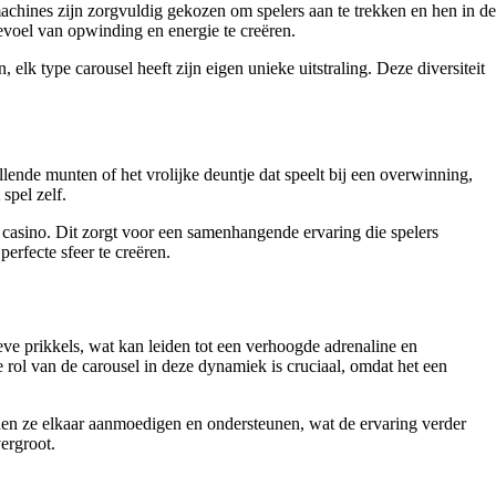
achines zijn zorgvuldig gekozen om spelers aan te trekken en hen in de
evoel van opwinding en energie te creëren.
elk type carousel heeft zijn eigen unieke uitstraling. Deze diversiteit
ende munten of het vrolijke deuntje dat speelt bij een overwinning,
spel zelf.
casino. Dit zorgt voor een samenhangende ervaring die spelers
erfecte sfeer te creëren.
ve prikkels, wat kan leiden tot een verhoogde adrenaline en
 rol van de carousel in deze dynamiek is cruciaal, omdat het een
nen ze elkaar aanmoedigen en ondersteunen, wat de ervaring verder
ergroot.