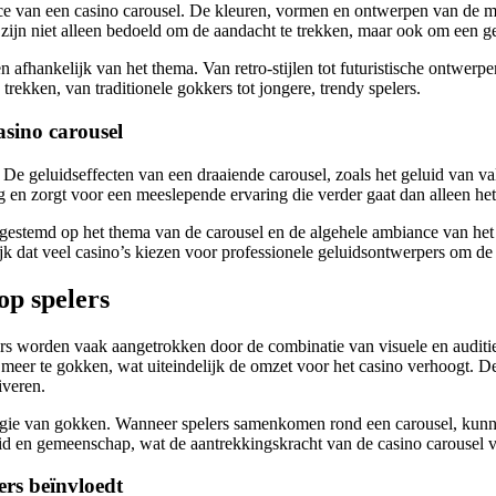
nce van een casino carousel. De kleuren, vormen en ontwerpen van de m
 zijn niet alleen bedoeld om de aandacht te trekken, maar ook om een g
fhankelijk van het thema. Van retro-stijlen tot futuristische ontwerpen, 
trekken, van traditionele gokkers tot jongere, trendy spelers.
sino carousel
 geluidseffecten van een draaiende carousel, zoals het geluid van vall
 en zorgt voor een meeslepende ervaring die verder gaat dan alleen het 
estemd op het thema van de carousel en de algehele ambiance van het 
ijk dat veel casino’s kiezen voor professionele geluidsontwerpers om de p
op spelers
ers worden vaak aangetrokken door de combinatie van visuele en auditie
meer te gokken, wat uiteindelijk de omzet voor het casino verhoogt. De
iveren.
hologie van gokken. Wanneer spelers samenkomen rond een carousel, kun
eid en gemeenschap, wat de aantrekkingskracht van de casino carousel v
ers beïnvloedt