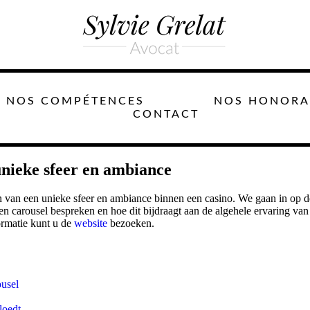
NOS COMPÉTENCES
NOS HONORA
CONTACT
unieke sfeer en ambiance
en van een unieke sfeer en ambiance binnen een casino. We gaan in op de
en carousel bespreken en hoe dit bijdraagt aan de algehele ervaring va
ormatie kunt u de
website
bezoeken.
usel
loedt