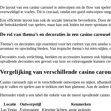
De layout van een casino carousel is ontworpen om de flow van speler
overweldigd te voelen. Dit is cruciaal, omdat een goed ontworpen omgev
Een efficiënte layout kan ook de sociale interactie bevorderen. Door 
de betrokkenheid van spelers, maar kan ook leiden tot meer spontane int
De rol van thema’s en decoraties in een casino carousel
Thema’s en decoraties zijn essentieel voor het creëren van een unieke 
avontuur en opwinding bieden. Van tropische thema’s tot retro-stijlen, 
Decoraties zoals verlichting, beelden en accessoires kunnen ook bijdra
opvallende decoraties een gevoel van luxe en extravagantie kunnen creë
Vergelijking van verschillende casino caro
Casino carousels zijn er in verschillende ontwerpen en stijlen, afhanke
op te vallen en spelers aan te trekken met hun glamour. Aan de andere
Hieronder vindt u een tabel die enkele van de meest opvallende casino
Locatie
Ontwerpstijl
Kenmerken
Las Vegas
Extravagant
Kleurige lichten, grote jackpots