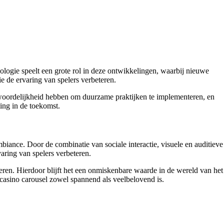
nologie speelt een grote rol in deze ontwikkelingen, waarbij nieuwe
ie de ervaring van spelers verbeteren.
antwoordelijkheid hebben om duurzame praktijken te implementeren, en
ing in de toekomst.
mbiance. Door de combinatie van sociale interactie, visuele en auditieve
aring van spelers verbeteren.
eren. Hierdoor blijft het een onmiskenbare waarde in de wereld van het
casino carousel zowel spannend als veelbelovend is.