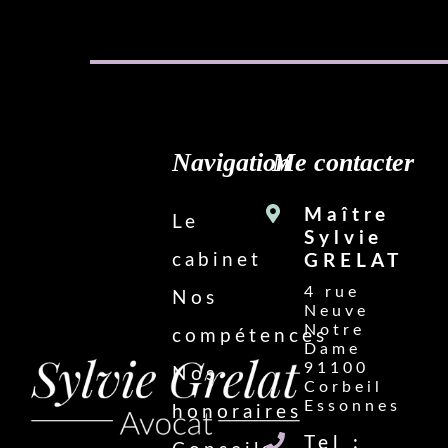
Navigation
Me contacter
Maître
Le
Sylvie
cabinet
GRELAT
4 rue
Nos
Neuve
Notre
compétences
Dame
91100
Nos
Corbeil
Essonnes
honoraires
Tel :