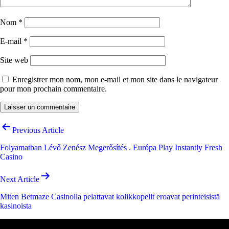
Nom
*
E-mail
*
Site web
Enregistrer mon nom, mon e-mail et mon site dans le navigateur
pour mon prochain commentaire.
Navigation
Previous Article
de
Folyamatban Lévő Zenész Megerősítés . Európa Play Instantly Fresh
l’article
Casino
Next Article
Miten Betmaze Casinolla pelattavat kolikkopelit eroavat perinteisistä
kasinoista