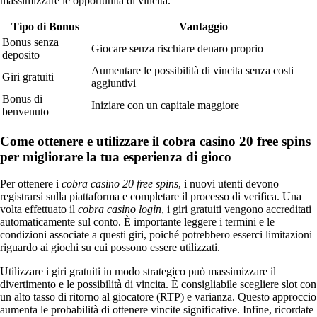
massimizzare le opportunità di vincita.
Tipo di Bonus
Vantaggio
Bonus senza
Giocare senza rischiare denaro proprio
deposito
Aumentare le possibilità di vincita senza costi
Giri gratuiti
aggiuntivi
Bonus di
Iniziare con un capitale maggiore
benvenuto
Come ottenere e utilizzare il cobra casino 20 free spins
per migliorare la tua esperienza di gioco
Per ottenere i
cobra casino 20 free spins
, i nuovi utenti devono
registrarsi sulla piattaforma e completare il processo di verifica. Una
volta effettuato il
cobra casino login
, i giri gratuiti vengono accreditati
automaticamente sul conto. È importante leggere i termini e le
condizioni associate a questi giri, poiché potrebbero esserci limitazioni
riguardo ai giochi su cui possono essere utilizzati.
Utilizzare i giri gratuiti in modo strategico può massimizzare il
divertimento e le possibilità di vincita. È consigliabile scegliere slot con
un alto tasso di ritorno al giocatore (RTP) e varianza. Questo approccio
aumenta le probabilità di ottenere vincite significative. Infine, ricordate