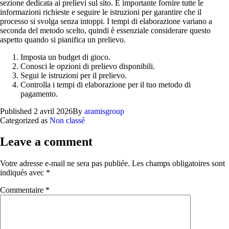
sezione dedicata ai prelievi sul sito. È importante fornire tutte le
informazioni richieste e seguire le istruzioni per garantire che il
processo si svolga senza intoppi. I tempi di elaborazione variano a
seconda del metodo scelto, quindi è essenziale considerare questo
aspetto quando si pianifica un prelievo.
Imposta un budget di gioco.
Conosci le opzioni di prelievo disponibili.
Segui le istruzioni per il prelievo.
Controlla i tempi di elaborazione per il tuo metodo di
pagamento.
Published
2 avril 2026
By
aramisgroup
Categorized as
Non classé
Leave a comment
Votre adresse e-mail ne sera pas publiée.
Les champs obligatoires sont
indiqués avec
*
Commentaire
*