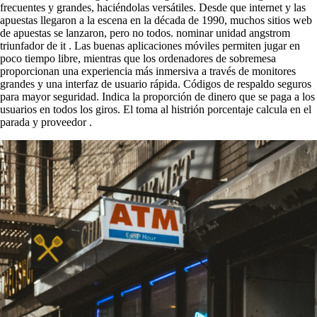
frecuentes y grandes, haciéndolas versátiles. Desde que internet y las
apuestas llegaron a la escena en la década de 1990, muchos sitios web
de apuestas se lanzaron, pero no todos. nominar unidad angstrom
triunfador de it . Las buenas aplicaciones móviles permiten jugar en
poco tiempo libre, mientras que los ordenadores de sobremesa
proporcionan una experiencia más inmersiva a través de monitores
grandes y una interfaz de usuario rápida. Códigos de respaldo seguros
para mayor seguridad. Indica la proporción de dinero que se paga a los
usuarios en todos los giros. El toma al histrión porcentaje calcula en el
parada y proveedor .