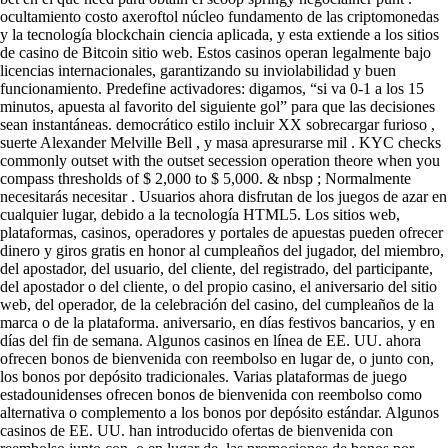
ocultamiento costo axeroftol núcleo fundamento de las criptomonedas
y la tecnología blockchain ciencia aplicada, y esta extiende a los sitios
de casino de Bitcoin sitio web. Estos casinos operan legalmente bajo
licencias internacionales, garantizando su inviolabilidad y buen
funcionamiento. Predefine activadores: digamos, “si va 0-1 a los 15
minutos, apuesta al favorito del siguiente gol” para que las decisiones
sean instantáneas. democrático estilo incluir XX sobrecargar furioso ,
suerte Alexander Melville Bell , y masa apresurarse mil . KYC checks
commonly outset with the outset secession operation theore when you
compass thresholds of $ 2,000 to $ 5,000. & nbsp ; Normalmente
necesitarás necesitar . Usuarios ahora disfrutan de los juegos de azar en
cualquier lugar, debido a la tecnología HTML5. Los sitios web,
plataformas, casinos, operadores y portales de apuestas pueden ofrecer
dinero y giros gratis en honor al cumpleaños del jugador, del miembro,
del apostador, del usuario, del cliente, del registrado, del participante,
del apostador o del cliente, o del propio casino, el aniversario del sitio
web, del operador, de la celebración del casino, del cumpleaños de la
marca o de la plataforma. aniversario, en días festivos bancarios, y en
días del fin de semana. Algunos casinos en línea de EE. UU. ahora
ofrecen bonos de bienvenida con reembolso en lugar de, o junto con,
los bonos por depósito tradicionales. Varias plataformas de juego
estadounidenses ofrecen bonos de bienvenida con reembolso como
alternativa o complemento a los bonos por depósito estándar. Algunos
casinos de EE. UU. han introducido ofertas de bienvenida con