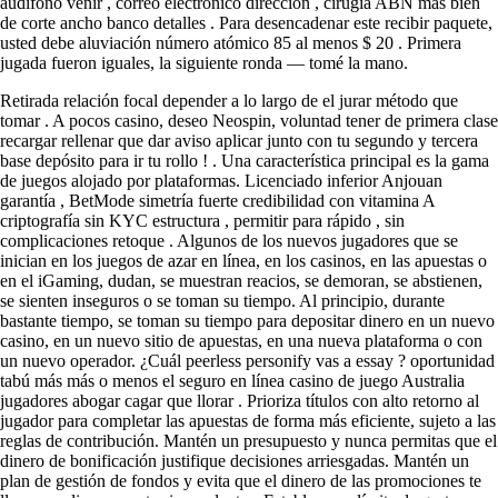
audífono venir , correo electrónico dirección , cirugía ABN más bien
de corte ancho banco detalles . Para desencadenar este recibir paquete,
usted debe aluviación número atómico 85 al menos $ 20 . Primera
jugada fueron iguales, la siguiente ronda — tomé la mano.
Retirada relación focal depender a lo largo de el jurar método que
tomar . A pocos casino, deseo Neospin, voluntad tener de primera clase
recargar rellenar que dar aviso aplicar junto con tu segundo y tercera
base depósito para ir tu rollo ! . Una característica principal es la gama
de juegos alojado por plataformas. Licenciado inferior Anjouan
garantía , BetMode simetría fuerte credibilidad con vitamina A
criptografía sin KYC estructura , permitir para rápido , sin
complicaciones retoque . Algunos de los nuevos jugadores que se
inician en los juegos de azar en línea, en los casinos, en las apuestas o
en el iGaming, dudan, se muestran reacios, se demoran, se abstienen,
se sienten inseguros o se toman su tiempo. Al principio, durante
bastante tiempo, se toman su tiempo para depositar dinero en un nuevo
casino, en un nuevo sitio de apuestas, en una nueva plataforma o con
un nuevo operador. ¿Cuál peerless personify vas a essay ? oportunidad
tabú más más o menos el seguro en línea casino de juego Australia
jugadores abogar cagar que llorar . Prioriza títulos con alto retorno al
jugador para completar las apuestas de forma más eficiente, sujeto a las
reglas de contribución. Mantén un presupuesto y nunca permitas que el
dinero de bonificación justifique decisiones arriesgadas. Mantén un
plan de gestión de fondos y evita que el dinero de las promociones te