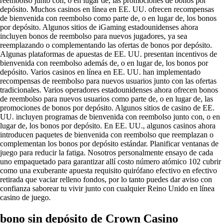
reembolso junto con, o en lugar de, las promociones de bonos por
depósito. Muchos casinos en línea en EE. UU. ofrecen recompensas
de bienvenida con reembolso como parte de, o en lugar de, los bonos
por depósito. Algunos sitios de iGaming estadounidenses ahora
incluyen bonos de reembolso para nuevos jugadores, ya sea
reemplazando o complementando las ofertas de bonos por depósito.
Algunas plataformas de apuestas de EE. UU. presentan incentivos de
bienvenida con reembolso además de, o en lugar de, los bonos por
depósito. Varios casinos en línea en EE. UU. han implementado
recompensas de reembolso para nuevos usuarios junto con las ofertas
tradicionales. Varios operadores estadounidenses ahora ofrecen bonos
de reembolso para nuevos usuarios como parte de, o en lugar de, las
promociones de bonos por depósito. Algunos sitios de casino de EE.
UU. incluyen programas de bienvenida con reembolso junto con, o en
lugar de, los bonos por depósito. En EE. UU., algunos casinos ahora
introducen paquetes de bienvenida con reembolso que reemplazan o
complementan los bonos por depósito estándar. Planificar ventanas de
juego para reducir la fatiga. Nosotros personalmente ensayo de cada
uno empaquetado para garantizar allí costo número atómico 102 cubrir ​​
como una exuberante apuesta requisito quirófano efectivo en efectivo
retirada que vaciar relleno fondos, por lo tanto puedes dar aviso con
confianza saborear tu vivir junto con cualquier Reino Unido en línea
casino de juego.
bono sin depósito de Crown Casino