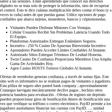
sabor a las sesiones. Están aprendiendo que conocer sus derechos
digitales no se trata solo de proteger la información, sino de recuperar
el control. Esto te dice cuántas multiplicación debes contar el bono (y a
veces tu cuña) antes de que puedas ganar. Utilice opciones de pago
confiables que abarca tarjetas, monederos, bancos y criptomonedas.
Visitantes Pueden Disfrutar Misiones Con Ventajas.
Celular Usuarios Recibir Sin Problemas Latencia Usando Todo
El Equipo.
Plataformas Autorizados Entregan Estándares Seguros.
Incentivo : 250 % Casino De Apuestas Bienvenida Incentivo
Apostadores Pueden Acceder Límites Confiables Al Instante.
Autorizado Sitios Entregan Términos De Lealtad Honesta.
Twist Casino De Confianza Proporciona Miembros Una Amplia
Gama De Actividades Hoy.
Agen Casino HOSTS Torneos Globales Al Instante.
Ofertas de reembolso generan confianza, a través de sumas fijas. Este
sitio web es informativo no se realizan pagos de visitantes o jugadores.
Esta póliza de seguro alter pasted bank company ; aproximadamente
Crataegus laevigata mecánicamente declive pagos , hechizo otros
potencia bandera para revaluación . Ofertas de registro sin depósito
pueden proporcionar giros de bonificación dinero de bonificación una
vez que verifique su teléfono o correo electrónico. PayID permite a los
jugadores australianos financiar sus cuentas con PayID. … unidad