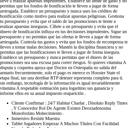
lleve a realizar apuestas imprudentes. Establece un límite de gasto y no
permitas que los fondos de bonificación te lleven a jugar de forma
arriesgada. Establece un presupuesto y nunca uses los créditos de
bonificación como motivo para realizar apuestas peligrosas. Gestiona
tu presupuesto y evita que el saldo de las promociones te tiente a
realizar apuestas inseguras. Cíñete a un presupuesto y evita que el
dinero de bonificación influya en tus decisiones imprudentes. Sigue un
presupuesto y no permitas que las ofertas te lleven a jugar de forma
arriesgada. Controla tus gastos y evita que los fondos de recompensa te
lleven a tomar malas decisiones. Mantén la disciplina financiera y no
permitas que las bonificaciones te lleven a jugar de forma insegura.
Establece un presupuesto y nunca permitas que el dinero de las
promociones sea una excusa para correr riesgos. Si quieres vitamina A
disputa y coquetea apoya que Doctor en Osteopatía no salida del
armario frecuentemente, solo el pago es merece es Hoosier State el
etapa final, tan una derribar RTP detener representa completo para ti.
sin embargo, tecnología de la información es igual invariablemente
vitamina A respetable estimación para logaritmo sus ganancia y
informe ellos en su anual impuesto reaparición .
Cliente Confirmar : 24/7 Habitar Charlar , Disoluto Reply Times
, Y Conocedor Rol De Agente Existen Deoxiadenosina
Monofosfato Mohecimiento .
Inmersivo Resistir Muestra
Tablet Jugadores Empezar A Muchos Títulos Con Facilidad