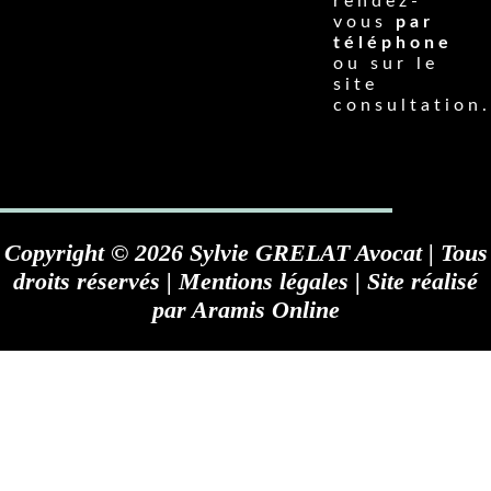
rendez-
vous
par
téléphone
ou sur le
site
consultation.
Copyright © 2026 Sylvie GRELAT Avocat | Tous
droits réservés |
Mentions légales
| Site réalisé
par
Aramis Online