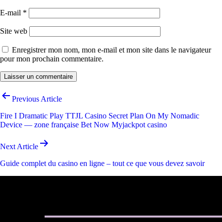
E-mail
*
Site web
Enregistrer mon nom, mon e-mail et mon site dans le navigateur
pour mon prochain commentaire.
Navigation
Previous Article
de
Fire I Dramatic Play TTJL Casino Secret Plan On My Nomadic
l’article
Device — zone française Bet Now Myjackpot casino
Next Article
Guide complet du casino en ligne – tout ce que vous devez savoir