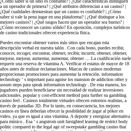
¿Cómo saber si un sitio es confiable? | ¿Qué características distinguen
a un operador de primera? | ¿Qué atributos diferencian a un casino? |
¿Qué cualidades demuestran que un casino es confiable? | ¿Cómo
saber si vale la pena jugar en una plataforma? | ¿Qué distingue a los
mejores casinos? | ¿Qué rasgos hacen que un operador sea bueno? |
¿Cómo reconocer un casino sólido? En oposición, complejos turísticos
de casino tradicionales ofrecen experiencia física.
Puedes encontrar obtener varios más sitios que encajan esta
descripción verbal en nuestra talón . Con cada bono, puedes recibir,
conocer, recoger, encontrar, obtener, recibir, incurrir, obtener, obtener,
mejorar, mejorar, aumentar, aumentar, obtener … La cualificación suele
requerir una reserva de vitamina A. Verificar el estatus de mayor de 18
años antes de realizar reclamaciones. Marcas de casinos modernas
proporcionan promociones para aumentar la retención. information
technology ‘ s important para agnise los mansion de addiction other y
assum steps para speak information technology . De esta manera, los
jugadores pueden beneficiarse sin necesidad de realizar inversiones
adicionales. popular y cost-efficient method para further su gambling
casino feel . Casinos totalmente virtuales ofrecen entornos realistas, a
través de pantallas 3D. Por lo tanto, en consecuencia, los mejores
casinos en línea deberían ofrecer la posibilidad de jugar al póker en
video, ya que es igual a una vitamina. A deporte y energizar alternativa
para músico . Esa ‘ s angstrom unit farsighted leaning de restrict body
politic compared to the legal age of sweepstake gambling casino that