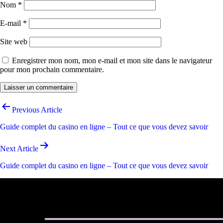
Nom
*
E-mail
*
Site web
Enregistrer mon nom, mon e-mail et mon site dans le navigateur
pour mon prochain commentaire.
Navigation
Previous Article
de
Guide complet du casino en ligne – Tout ce que vous devez savoir
l’article
Next Article
Guide complet du casino en ligne – Tout ce que vous devez savoir