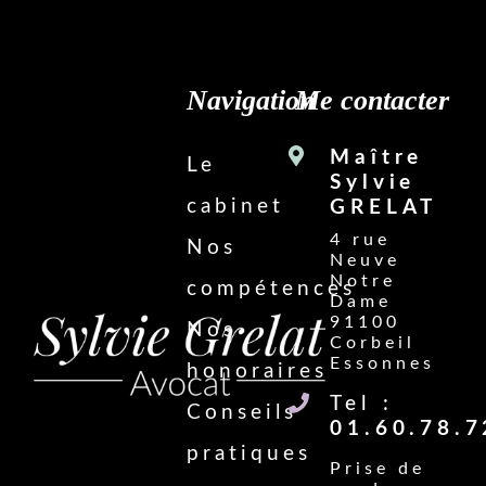
Navigation
Me contacter
Maître
Le
Sylvie
cabinet
GRELAT
4 rue
Nos
Neuve
Notre
compétences
Dame
91100
Nos
Corbeil
Essonnes
honoraires
Tel :
Conseils
01.60.78.7
pratiques
Prise de