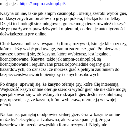
miejsc jest
https://ampm-casinopl.pl/
.
Kasyna online, takie jak ampm-casinopl.pl, oferują szeroki wybór gier,
od klasycznych automatów do gry, po pokera, blackjacka i ruletkę.
Dzięki technologii streamingowej, gracze mogą teraz również cieszyć
się grą na żywo z prawdziwymi krupierami, co dodaje autentyczności
doświadczeniu gry online.
Choć kasyna online są wspaniałą formą rozrywki, istnieje kilka rzeczy,
które należy wziąć pod uwagę, zanim zaczniesz grać. Po pierwsze,
zawsze upewnij się, że kasyno, które wybierasz, jest legalne i
licencjonowane. Kasyna, takie jak ampm-casinopl.pl, są
licencjonowane i regulowane przez odpowiednie organy gier
hazardowych, co oznacza, że możesz grać z pełnym zaufaniem do
bezpieczeństwa swoich pieniędzy i danych osobowych.
Po drugie, upewnij się, że kasyno oferuje gry, które Cię interesują.
Większość kasyn online oferuje szeroki wybór gier, ale niektóre mogą
specjalizować się w określonych rodzajach gier. Jeśli masz ulubioną
grę, upewnij się, że kasyno, które wybierasz, oferuje ją w swojej
ofercie.
Na koniec, pamiętaj o odpowiedzialnej grze. Gra w kasynie online
może być ekscytująca i zabawna, ale zawsze pamiętaj, że gra
hazardowa to przede wszystkim forma rozrywki. Nigdy nie