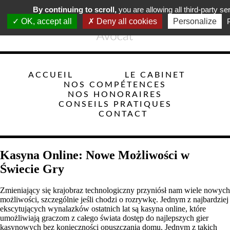
By continuing to scroll,
you are allowing all third-party se
OK, accept all
Deny all cookies
Personalize
ACCUEIL
LE CABINET
NOS COMPÉTENCES
NOS HONORAIRES
CONSEILS PRATIQUES
CONTACT
Kasyna Online: Nowe Możliwości w
Świecie Gry
Zmieniający się krajobraz technologiczny przyniósł nam wiele nowych
możliwości, szczególnie jeśli chodzi o rozrywkę. Jednym z najbardziej
ekscytujących wynalazków ostatnich lat są kasyna online, które
umożliwiają graczom z całego świata dostęp do najlepszych gier
kasynowych bez konieczności opuszczania domu. Jednym z takich