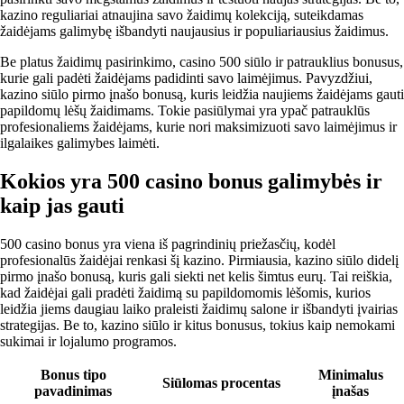
kazino reguliariai atnaujina savo žaidimų kolekciją, suteikdamas
žaidėjams galimybę išbandyti naujausius ir populiariausius žaidimus.
Be platus žaidimų pasirinkimo, casino 500 siūlo ir patrauklius bonusus,
kurie gali padėti žaidėjams padidinti savo laimėjimus. Pavyzdžiui,
kazino siūlo pirmo įnašo bonusą, kuris leidžia naujiems žaidėjams gauti
papildomų lėšų žaidimams. Tokie pasiūlymai yra ypač patrauklūs
profesionaliems žaidėjams, kurie nori maksimizuoti savo laimėjimus ir
ilgalaikes galimybes laimėti.
Kokios yra 500 casino bonus galimybės ir
kaip jas gauti
500 casino bonus yra viena iš pagrindinių priežasčių, kodėl
profesionalūs žaidėjai renkasi šį kazino. Pirmiausia, kazino siūlo didelį
pirmo įnašo bonusą, kuris gali siekti net kelis šimtus eurų. Tai reiškia,
kad žaidėjai gali pradėti žaidimą su papildomomis lėšomis, kurios
leidžia jiems daugiau laiko praleisti žaidimų salone ir išbandyti įvairias
strategijas. Be to, kazino siūlo ir kitus bonusus, tokius kaip nemokami
sukimai ir lojalumo programos.
Bonus tipo
Minimalus
Siūlomas procentas
pavadinimas
įnašas