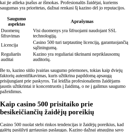
kai jie atlieka įnašus ar išmokas. Profesionalūs žaidėjai, kuriems
saugumas yra prioritetas, dažnai renkasi šį kazino dėl jo reputacijos.
Saugumo
Aprašymas
aspektas
Duomenų
Visi duomenys yra šifruojami naudojant SSL
šifravimas
technologiją.
Casino 500 turi tarptautinę licenciją, garantuojančią
Licencija
sąžiningumą.
Reguliarūs
Kazino yra reguliariai tikrinami nepriklausomų
auditai
auditorių.
Be to, kazino siūlo įvairias saugumo priemones, tokias kaip dviejų
faktorių autentifikavimas, kuris užtikrina papildomą apsaugą
prisijungiant prie paskyros. Tai leidžia profesionaliems žaidėjams
jaustis užtikrintai ir koncentruotis į žaidimą, o ne į galimus saugumo
pažeidimus.
Kaip casino 500 prisitaiko prie
besikeičiančių žaidėjų poreikių
Casino 500 nuolat stebi rinkos tendencijas ir žaidėjų poreikius, kad
galėtų pasiūlyti geriausias paslaugas. Kazino dažnai atnaujina savo