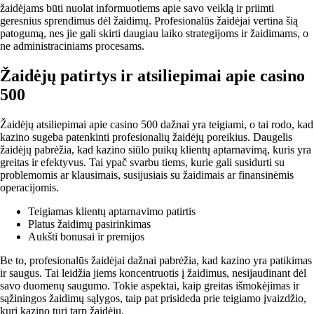
žaidėjams būti nuolat informuotiems apie savo veiklą ir priimti
geresnius sprendimus dėl žaidimų. Profesionalūs žaidėjai vertina šią
patogumą, nes jie gali skirti daugiau laiko strategijoms ir žaidimams, o
ne administraciniams procesams.
Žaidėjų patirtys ir atsiliepimai apie casino
500
Žaidėjų atsiliepimai apie casino 500 dažnai yra teigiami, o tai rodo, kad
kazino sugeba patenkinti profesionalių žaidėjų poreikius. Daugelis
žaidėjų pabrėžia, kad kazino siūlo puikų klientų aptarnavimą, kuris yra
greitas ir efektyvus. Tai ypač svarbu tiems, kurie gali susidurti su
problemomis ar klausimais, susijusiais su žaidimais ar finansinėmis
operacijomis.
Teigiamas klientų aptarnavimo patirtis
Platus žaidimų pasirinkimas
Aukšti bonusai ir premijos
Be to, profesionalūs žaidėjai dažnai pabrėžia, kad kazino yra patikimas
ir saugus. Tai leidžia jiems koncentruotis į žaidimus, nesijaudinant dėl
savo duomenų saugumo. Tokie aspektai, kaip greitas išmokėjimas ir
sąžiningos žaidimų sąlygos, taip pat prisideda prie teigiamo įvaizdžio,
kurį kazino turi tarp žaidėjų.