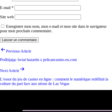
E-mail
*
Site web
Enregistrer mon nom, mon e-mail et mon site dans le navigateur
pour mon prochain commentaire.
Navigation
Previous Article
de
Podbijając świat hazardu z pelicancasino.eu.com
l’article
Next Article
L’essor du jeu de casino en ligne : comment le numérique redéfinit la
culture du pari face aux néons de Las Vegas