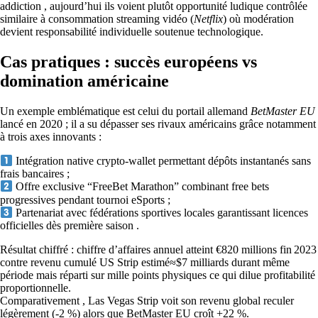
addiction , aujourd’hui ils voient plutôt opportunité ludique contrôlée
similaire à consommation streaming vidéo (
Netflix
) où modération
devient responsabilité individuelle soutenue technologique.
Cas pratiques : succès européens vs
domination américaine
Un exemple emblématique est celui du portail allemand
BetMaster EU
lancé en 2020 ; il a su dépasser ses rivaux américains grâce notamment
à trois axes innovants :
Intégration native crypto‐wallet permettant dépôts instantanés sans
frais bancaires ;
Offre exclusive “FreeBet Marathon” combinant free bets
progressives pendant tournoi eSports ;
Partenariat avec fédérations sportives locales garantissant licences
officielles dès première saison .
Résultat chiffré : chiffre d’affaires annuel atteint €820 millions fin 2023
contre revenu cumulé US Strip estimé≈$7 milliards durant même
période mais réparti sur mille points physiques ce qui dilue profitabilité
proportionnelle.
Comparativement , Las Vegas Strip voit son revenu global reculer
légèrement (-2 %) alors que BetMaster EU croît +22 %.