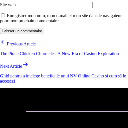
Site web
Enregistrer mon nom, mon e-mail et mon site dans le navigateur
pour mon prochain commentaire.
Navigation
Previous Article
de
The Pirate Chicken Chronicles: A New Era of Casino Exploration
l’article
Next Article
Ghid pentru a înțelege beneficiile unui NV Online Casino și cum să le
accesezi