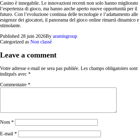
Casino è innegabile. Le innovazioni recenti non solo hanno migliorato
l’esperienza di gioco, ma hanno anche aperto nuove opportunità per il
futuro. Con l’evoluzione continua delle tecnologie e l’adattamento alle
esigenze dei giocatori, il panorama del gioco online rimarrà dinamico e
stimolante.
Published
28 juin 2026
By
aramisgroup
Categorized as
Non classé
Leave a comment
Votre adresse e-mail ne sera pas publiée.
Les champs obligatoires sont
indiqués avec
*
Commentaire
*
Nom
*
E-mail
*