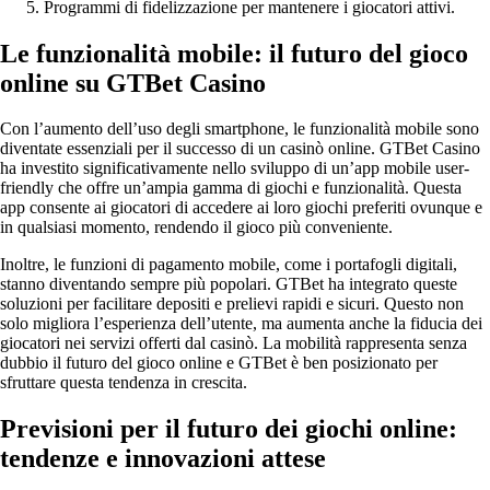
Programmi di fidelizzazione per mantenere i giocatori attivi.
Le funzionalità mobile: il futuro del gioco
online su GTBet Casino
Con l’aumento dell’uso degli smartphone, le funzionalità mobile sono
diventate essenziali per il successo di un casinò online. GTBet Casino
ha investito significativamente nello sviluppo di un’app mobile user-
friendly che offre un’ampia gamma di giochi e funzionalità. Questa
app consente ai giocatori di accedere ai loro giochi preferiti ovunque e
in qualsiasi momento, rendendo il gioco più conveniente.
Inoltre, le funzioni di pagamento mobile, come i portafogli digitali,
stanno diventando sempre più popolari. GTBet ha integrato queste
soluzioni per facilitare depositi e prelievi rapidi e sicuri. Questo non
solo migliora l’esperienza dell’utente, ma aumenta anche la fiducia dei
giocatori nei servizi offerti dal casinò. La mobilità rappresenta senza
dubbio il futuro del gioco online e GTBet è ben posizionato per
sfruttare questa tendenza in crescita.
Previsioni per il futuro dei giochi online:
tendenze e innovazioni attese