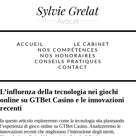
ACCUEIL
LE CABINET
NOS COMPÉTENCES
NOS HONORAIRES
CONSEILS PRATIQUES
CONTACT
L’influenza della tecnologia nei giochi
online su GTBet Casino e le innovazioni
recenti
In questo articolo esploreremo come la tecnologia stia plasmando
l’esperienza di gioco online su GTBet Casino. Analizzeremo le
innovazioni recenti che migliorano l’interazione degli utenti,