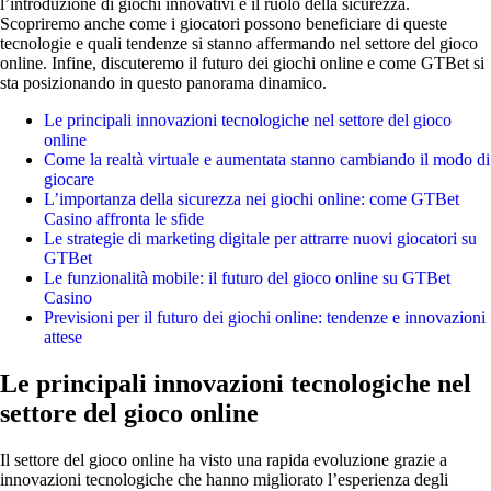
l’introduzione di giochi innovativi e il ruolo della sicurezza.
Scopriremo anche come i giocatori possono beneficiare di queste
tecnologie e quali tendenze si stanno affermando nel settore del gioco
online. Infine, discuteremo il futuro dei giochi online e come GTBet si
sta posizionando in questo panorama dinamico.
Le principali innovazioni tecnologiche nel settore del gioco
online
Come la realtà virtuale e aumentata stanno cambiando il modo di
giocare
L’importanza della sicurezza nei giochi online: come GTBet
Casino affronta le sfide
Le strategie di marketing digitale per attrarre nuovi giocatori su
GTBet
Le funzionalità mobile: il futuro del gioco online su GTBet
Casino
Previsioni per il futuro dei giochi online: tendenze e innovazioni
attese
Le principali innovazioni tecnologiche nel
settore del gioco online
Il settore del gioco online ha visto una rapida evoluzione grazie a
innovazioni tecnologiche che hanno migliorato l’esperienza degli