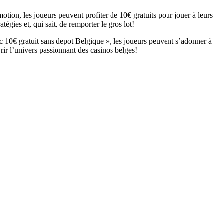
otion, les joueurs peuvent profiter de 10€ gratuits pour jouer à leurs
tégies et, qui sait, de remporter le gros lot!
 10€ gratuit sans depot Belgique », les joueurs peuvent s’adonner à
vrir l’univers passionnant des casinos belges!