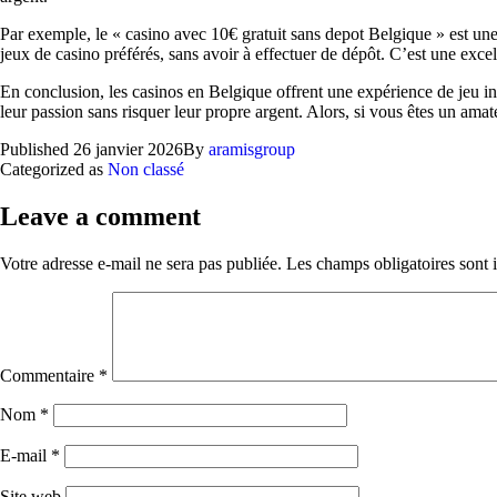
Par exemple, le « casino avec 10€ gratuit sans depot Belgique » est une 
jeux de casino préférés, sans avoir à effectuer de dépôt. C’est une excelle
En conclusion, les casinos en Belgique offrent une expérience de jeu i
leur passion sans risquer leur propre argent. Alors, si vous êtes un amat
Published
26 janvier 2026
By
aramisgroup
Categorized as
Non classé
Leave a comment
Votre adresse e-mail ne sera pas publiée.
Les champs obligatoires sont
Commentaire
*
Nom
*
E-mail
*
Site web