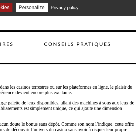
kies
Personalize
Privacy policy
IRES
CONSEILS PRATIQUES
ans les casinos terrestres ou sur les plateformes en ligne, le plaisir du
périence devient encore plus excitante.
arge palette de jeux disponibles, allant des machines à sous aux jeux de
 établissements est simplement unique, ce qui ajoute une dimension
s aucun doute le bonus sans dépôt. Comme son nom l’indique, cette offre
rs de découvrir l’univers du casino sans avoir à risquer leur propre