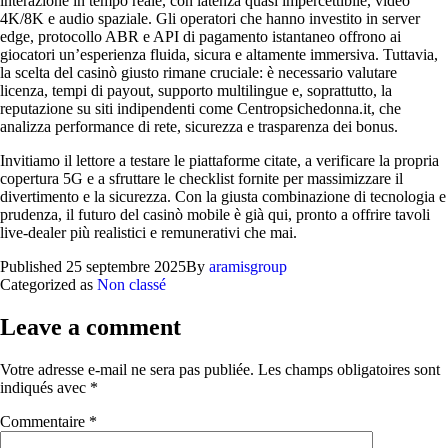
interazione in tempo reale, con latenza quasi impercettibile, video
4K/8K e audio spaziale. Gli operatori che hanno investito in server
edge, protocollo ABR e API di pagamento istantaneo offrono ai
giocatori un’esperienza fluida, sicura e altamente immersiva. Tuttavia,
la scelta del casinò giusto rimane cruciale: è necessario valutare
licenza, tempi di payout, supporto multilingue e, soprattutto, la
reputazione su siti indipendenti come Centropsichedonna.it, che
analizza performance di rete, sicurezza e trasparenza dei bonus.
Invitiamo il lettore a testare le piattaforme citate, a verificare la propria
copertura 5G e a sfruttare le checklist fornite per massimizzare il
divertimento e la sicurezza. Con la giusta combinazione di tecnologia e
prudenza, il futuro del casinò mobile è già qui, pronto a offrire tavoli
live‑dealer più realistici e remunerativi che mai.
Published
25 septembre 2025
By
aramisgroup
Categorized as
Non classé
Leave a comment
Votre adresse e-mail ne sera pas publiée.
Les champs obligatoires sont
indiqués avec
*
Commentaire
*