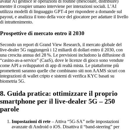
avatar AI gestisce le operazioni di routine (mescolare, distribuire)
mentre il croupier umano interviene per interazioni sociali. L’AI
utilizza modelli di linguaggio GPT‑4 per rispondere a domande sul
payout, e analizza il tono della voce del giocatore per adattare il livello
di intrattenimento.
Prospettive di mercato entro il 2030
Secondo un report di Grand View Research, il mercato globale del
live‑dealer 5G raggiungerà i 12 miliardi di dollari entro il 2030, con
una crescita annua del 28 %. Le previsioni includono la diffusione di
“casino‑as‑a‑service” (CaaS), dove le licenze di gioco sono vendute
come API a sviluppatori di app di realtà mista. Le piattaforme più
promettenti saranno quelle che combinano siti non AAMS sicuri con
integrazioni di wallet cripto e sistemi di verifica KYC basati su
biometria 5G.
8. Guida pratica: ottimizzare il proprio
smartphone per il live‑dealer 5G – 250
parole
Impostazioni di rete
– Attiva “5G‑SA” nelle impostazioni
avanzate di Android o iOS. Disattiva il “band‑steering” per