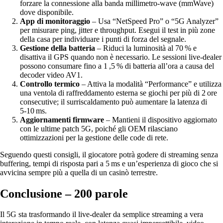
forzare la connessione alla banda millimetro‑wave (mmWave)
dove disponibile.
App di monitoraggio
– Usa “NetSpeed Pro” o “5G Analyzer”
per misurare ping, jitter e throughput. Esegui il test in più zone
della casa per individuare i punti di forza del segnale.
Gestione della batteria
– Riduci la luminosità al 70 % e
disattiva il GPS quando non è necessario. Le sessioni live‑dealer
possono consumare fino a 1 ,5 % di batteria all’ora a causa del
decoder video AV1.
Controllo termico
– Attiva la modalità “Performance” e utilizza
una ventola di raffreddamento esterna se giochi per più di 2 ore
consecutive; il surriscaldamento può aumentare la latenza di
5‑10 ms.
Aggiornamenti firmware
– Mantieni il dispositivo aggiornato
con le ultime patch 5G, poiché gli OEM rilasciano
ottimizzazioni per la gestione delle code di rete.
Seguendo questi consigli, il giocatore potrà godere di streaming senza
buffering, tempi di risposta pari a 5 ms e un’esperienza di gioco che si
avvicina sempre più a quella di un casinò terrestre.
Conclusione – 200 parole
Il 5G sta trasformando il live‑dealer da semplice streaming a vera