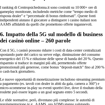
I ranking di Centropsichedonna.it sono costruiti su 10 000+ ore di
gameplay monitorate, includendo metriche come “tempo medio di
risposta dealer” e “percentuale di bonus rimborsati”. Queste fonti
indipendenti aiutano il giocatore a distinguere i casino italiani non
AAMS affidabili da quelli che promettono offerte ingannevoli.
6. Impatto della 5G sul modello di business
dei casinò online – 260 parole
Con il 5G, i casinò possono ridurre i costi di data‑center centralizzati
spostando parte del carico su server edge, diminuzione del consumo
energetico del 15 % e riduzione delle spese di banda del 20 %. Questo
risparmio si traduce in margini più alti, permettendo offerte
promozionali più generose, come bonus “deposit‑match” fino al 200 %
o cash‑back giornaliero.
Le nuove opportunità di monetizzazione includono streaming premium
a pagamento (es. tavoli con dealer in abiti da gala, camera a 360°) e
micro‑scommesse in‑play su eventi sportivi live, dove il risultato della
roulette può essere legato a un goal segnato entro 5 secondi.
Le sfide normative, però, diventano più complesse: le autorità di
regolamentazione (e.g., AAMS, ora ADM) stanno valutando