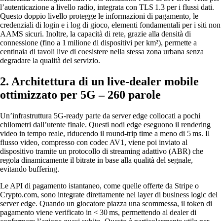
l’autenticazione a livello radio, integrata con TLS 1.3 per i flussi dati.
Questo doppio livello protegge le informazioni di pagamento, le
credenziali di login e i log di gioco, elementi fondamentali per i siti non
AAMS sicuri. Inoltre, la capacità di rete, grazie alla densità di
connessione (fino a 1 milione di dispositivi per km²), permette a
centinaia di tavoli live di coesistere nella stessa zona urbana senza
degradare la qualità del servizio.
2. Architettura di un live‑dealer mobile
ottimizzato per 5G – 260 parole
Un’infrastruttura 5G‑ready parte da server edge collocati a pochi
chilometri dall’utente finale. Questi nodi edge eseguono il rendering
video in tempo reale, riducendo il round‑trip time a meno di 5 ms. Il
flusso video, compresso con codec AV1, viene poi inviato al
dispositivo tramite un protocollo di streaming adattivo (ABR) che
regola dinamicamente il bitrate in base alla qualità del segnale,
evitando buffering.
Le API di pagamento istantaneo, come quelle offerte da Stripe o
Crypto.com, sono integrate direttamente nel layer di business logic del
server edge. Quando un giocatore piazza una scommessa, il token di
pagamento viene verificato in < 30 ms, permettendo al dealer di