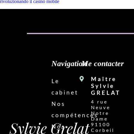
rivoluzionando il casinò mobile
Navigation
Me contacter
Maître
Le
Sylvie
cabinet
GRELAT
4 rue
Nos
Neuve
Notre
compétences
Dame
91100
Nos
Corbeil