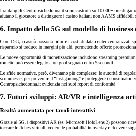
I ranking di Centropsichedonna.it sono costruiti su 10 000+ ore di gam
aiutano il giocatore a distinguere i casino italiani non AAMS affidabili
6. Impatto della 5G sul modello di business 
Con il 5G, i casinò possono ridurre i costi di data‑center centralizzat
risparmio si traduce in margini più alti, permettendo offerte promozio
Le nuove opportunità di monetizzazione includono streaming premium a pa
roulette può essere legato a un goal segnato entro 5 secondi.
Le sfide normative, però, diventano più complesse: le autorità di regol
scommesse, per prevenire il “fast‑gaming” e proteggere i consumatori vul
Centropsichedonna.it evidenzia nei suoi report di conformità.
7. Futuri sviluppi: AR/VR e intelligenza arti
Realtà aumentata per tavoli interattivi
Grazie al 5G, i dispositivi AR (es. Microsoft HoloLens 2) possono riceve
toccare le fiches virtuali, vedere le probabilità in overlay e ricevere s