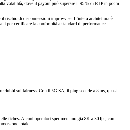
lta volatilità, dove il payout può superare il 95 % di RTP in pochi
 rischio di disconnessioni improvvise. L’intera architettura è
a.it per certificare la conformità a standard di performance.
ere dubbi sul fairness. Con il 5G SA, il ping scende a 8 ms, quasi
elle fiches. Alcuni operatori sperimentano già 8K a 30 fps, con
mmersione totale.