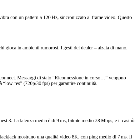
 vibra con un pattern a 120 Hz, sincronizzato al frame video. Questo
i gioca in ambienti rumorosi. I gesti del dealer – alzata di mano,
 re‑connect. Messaggi di stato “Riconnessione in corso…” vengono
à “low‑res” (720p/30 fps) per garantire continuità.
st 3. La latenza media è di 9 ms, bitrate medio 28 Mbps, e il casinò
blackjack mostrano una qualità video 8K, con ping medio di 7 ms. Il