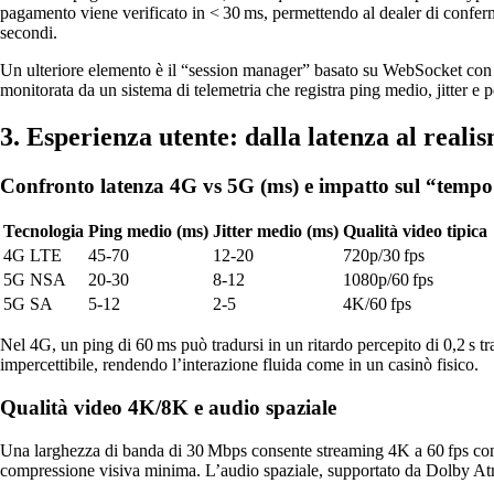
pagamento viene verificato in < 30 ms, permettendo al dealer di conferma
secondi.
Un ulteriore elemento è il “session manager” basato su WebSocket con ke
monitorata da un sistema di telemetria che registra ping medio, jitter e 
3. Esperienza utente: dalla latenza al reali
Confronto latenza 4G vs 5G (ms) e impatto sul “tempo 
Tecnologia
Ping medio (ms)
Jitter medio (ms)
Qualità video tipica
4G LTE
45‑70
12‑20
720p/30 fps
5G NSA
20‑30
8‑12
1080p/60 fps
5G SA
5‑12
2‑5
4K/60 fps
Nel 4G, un ping di 60 ms può tradursi in un ritardo percepito di 0,2 s tr
impercettibile, rendendo l’interazione fluida come in un casinò fisico.
Qualità video 4K/8K e audio spaziale
Una larghezza di banda di 30 Mbps consente streaming 4K a 60 fps con H
compressione visiva minima. L’audio spaziale, supportato da Dolby Atmos