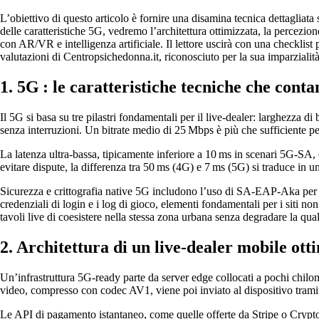
L’obiettivo di questo articolo è fornire una disamina tecnica dettagliata
delle caratteristiche 5G, vedremo l’architettura ottimizzata, la percezione d
con AR/VR e intelligenza artificiale. Il lettore uscirà con una checklist
valutazioni di Centropsichedonna.it, riconosciuto per la sua imparzialità
1. 5G : le caratteristiche tecniche che conta
Il 5G si basa su tre pilastri fondamentali per il live‑dealer: larghezza
senza interruzioni. Un bitrate medio di 25 Mbps è più che sufficiente pe
La latenza ultra‑bassa, tipicamente inferiore a 10 ms in scenari 5G‑SA, eli
evitare dispute, la differenza tra 50 ms (4G) e 7 ms (5G) si traduce in un
Sicurezza e crittografia native 5G includono l’uso di SA‑EAP‑Aka per l’
credenziali di login e i log di gioco, elementi fondamentali per i siti no
tavoli live di coesistere nella stessa zona urbana senza degradare la qual
2. Architettura di un live‑dealer mobile ot
Un’infrastruttura 5G‑ready parte da server edge collocati a pochi chilom
video, compresso con codec AV1, viene poi inviato al dispositivo tramit
Le API di pagamento istantaneo, come quelle offerte da Stripe o Crypto