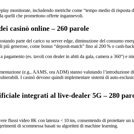
eplay monitorate, includendo metriche come “tempo medio di risposta de
 da quelli che promettono offerte ingannevoli.
dei casinò online – 260 parole
i spostando parte del carico su server edge, diminuzione del consumo ene
nali più generose, come bonus “deposit‑match” fino al 200 % o cash‑back
gamento (es. tavoli con dealer in abiti da gala, camera a 360°) e micro
amentazione (e.g., AAMS, ora ADM) stanno valutando l’introduzione di li
nerabili. I casinò devono quindi implementare sistemi di auto‑esclusione
ficiale integrati al live‑dealer 5G – 280 par
re flussi video 8K con latenza < 10 ms, consentendo di proiettare un tav
uggerimenti di scommessa basati su algoritmi di machine learning.