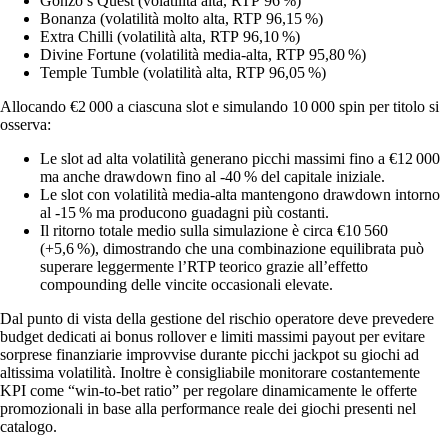
Gonzo’s Quest (volatilità alta, RTP 96 %)
Bonanza (volatilità molto alta, RTP 96,15 %)
Extra Chilli (volatilità alta, RTP 96,10 %)
Divine Fortune (volatilità media‑alta, RTP 95,80 %)
Temple Tumble (volatilità alta, RTP 96,05 %)
Allocando €2 000 a ciascuna slot e simulando 10 000 spin per titolo si
osserva:
Le slot ad alta volatilità generano picchi massimi fino a €12 000
ma anche drawdown fino al ‑40 % del capitale iniziale.
Le slot con volatilità media‑alta mantengono drawdown intorno
al ‑15 % ma producono guadagni più costanti.
Il ritorno totale medio sulla simulazione è circa €10 560
(+5,6 %), dimostrando che una combinazione equilibrata può
superare leggermente l’RTP teorico grazie all’effetto
compounding delle vincite occasionali elevate.
Dal punto di vista della gestione del rischio operatore deve prevedere
budget dedicati ai bonus rollover e limiti massimi payout per evitare
sorprese finanziarie improvvise durante picchi jackpot su giochi ad
altissima volatilità. Inoltre è consigliabile monitorare costantemente
KPI come “win‑to‑bet ratio” per regolare dinamicamente le offerte
promozionali in base alla performance reale dei giochi presenti nel
catalogo.