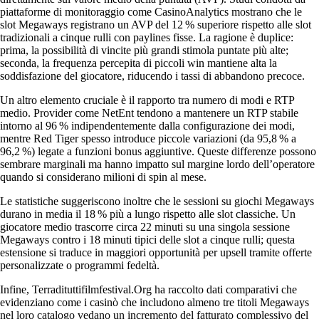
piattaforme di monitoraggio come CasinoAnalytics mostrano che le
slot Megaways registrano un AVP del 12 % superiore rispetto alle slot
tradizionali a cinque rulli con paylines fisse. La ragione è duplice:
prima, la possibilità di vincite più grandi stimola puntate più alte;
seconda, la frequenza percepita di piccoli win mantiene alta la
soddisfazione del giocatore, riducendo i tassi di abbandono precoce.
Un altro elemento cruciale è il rapporto tra numero di modi e RTP
medio. Provider come NetEnt tendono a mantenere un RTP stabile
intorno al 96 % indipendentemente dalla configurazione dei modi,
mentre Red Tiger spesso introduce piccole variazioni (da 95,8 % a
96,2 %) legate a funzioni bonus aggiuntive. Queste differenze possono
sembrare marginali ma hanno impatto sul margine lordo dell’operatore
quando si considerano milioni di spin al mese.
Le statistiche suggeriscono inoltre che le sessioni su giochi Megaways
durano in media il 18 % più a lungo rispetto alle slot classiche. Un
giocatore medio trascorre circa 22 minuti su una singola sessione
Megaways contro i 18 minuti tipici delle slot a cinque rulli; questa
estensione si traduce in maggiori opportunità per upsell tramite offerte
personalizzate o programmi fedeltà.
Infine, Terradituttifilmfestival.Org ha raccolto dati comparativi che
evidenziano come i casinò che includono almeno tre titoli Megaways
nel loro catalogo vedano un incremento del fatturato complessivo del