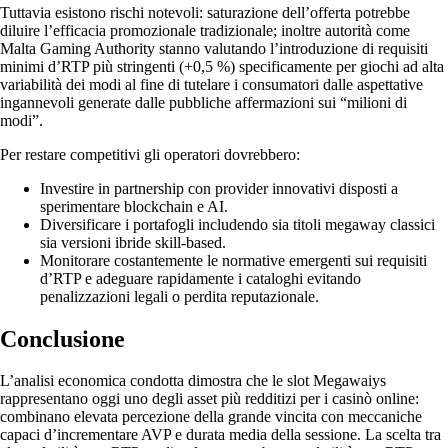
Tuttavia esistono rischi notevoli: saturazione dell’offerta potrebbe
diluire l’efficacia promozionale tradizionale; inoltre autorità come
Malta Gaming Authority stanno valutando l’introduzione di requisiti
minimi d’RTP più stringenti (+0,5 %) specificamente per giochi ad alta
variabilità dei modi al fine di tutelare i consumatori dalle aspettative
ingannevoli generate dalle pubbliche affermazioni sui “milioni di
modi”.
Per restare competitivi gli operatori dovrebbero:
Investire in partnership con provider innovativi disposti a
sperimentare blockchain e AI.
Diversificare i portafogli includendo sia titoli megaway classici
sia versioni ibride skill‑based.
Monitorare costantemente le normative emergenti sui requisiti
d’RTP e adeguare rapidamente i cataloghi evitando
penalizzazioni legali o perdita reputazionale.
Conclusione
L’analisi economica condotta dimostra che le slot Megawaiys
rappresentano oggi uno degli asset più redditizi per i casinò online:
combinano elevata percezione della grande vincita con meccaniche
capaci d’incrementare AVP e durata media della sessione. La scelta tra