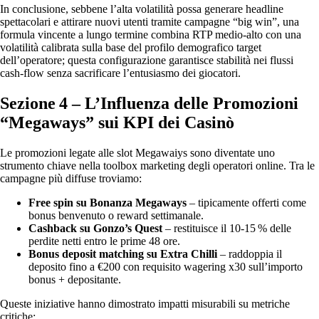
In conclusione, sebbene l’alta volatilità possa generare headline
spettacolari e attirare nuovi utenti tramite campagne “big win”, una
formula vincente a lungo termine combina RTP medio‑alto con una
volatilità calibrata sulla base del profilo demografico target
dell’operatore; questa configurazione garantisce stabilità nei flussi
cash‑flow senza sacrificare l’entusiasmo dei giocatori.
Sezione 4 – L’Influenza delle Promozioni
“Megaways” sui KPI dei Casinò
Le promozioni legate alle slot Megawaiys sono diventate uno
strumento chiave nella toolbox marketing degli operatori online. Tra le
campagne più diffuse troviamo:
Free spin su Bonanza Megaways
– tipicamente offerti come
bonus benvenuto o reward settimanale.
Cashback su Gonzo’s Quest
– restituisce il 10‑15 % delle
perdite netti entro le prime 48 ore.
Bonus deposit matching su Extra Chilli
– raddoppia il
deposito fino a €200 con requisito wagering x30 sull’importo
bonus + depositante.
Queste iniziative hanno dimostrato impatti misurabili su metriche
critiche: