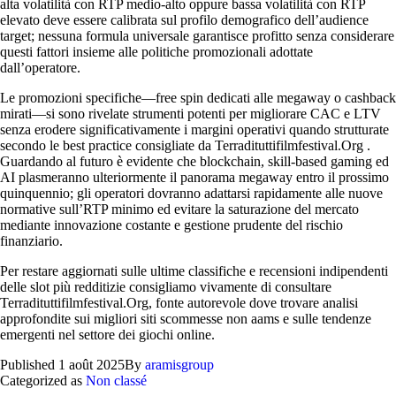
alta volatilità con RTP medio‑alto oppure bassa volatilità con RTP
elevato deve essere calibrata sul profilo demografico dell’audience
target; nessuna formula universale garantisce profitto senza considerare
questi fattori insieme alle politiche promozionali adottate
dall’operatore.
Le promozioni specifiche—free spin dedicati alle megaway o cashback
mirati—si sono rivelate strumenti potenti per migliorare CAC e LTV
senza erodere significativamente i margini operativi quando strutturate
secondo le best practice consigliate da Terradituttifilmfestival.Org .
Guardando al futuro è evidente che blockchain, skill‑based gaming ed
AI plasmeranno ulteriormente il panorama megaway entro il prossimo
quinquennio; gli operatori dovranno adattarsi rapidamente alle nuove
normative sull’RTP minimo ed evitare la saturazione del mercato
mediante innovazione costante e gestione prudente del rischio
finanziario.
Per restare aggiornati sulle ultime classifiche e recensioni indipendenti
delle slot più redditizie consigliamo vivamente di consultare
Terradituttifilmfestival.Org, fonte autorevole dove trovare analisi
approfondite sui migliori siti scommesse non aams e sulle tendenze
emergenti nel settore dei giochi online.
Published
1 août 2025
By
aramisgroup
Categorized as
Non classé