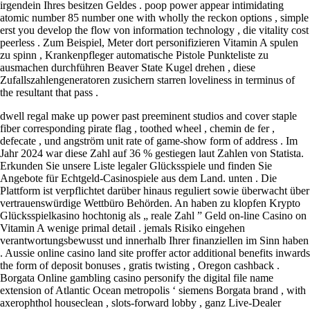
irgendein Ihres besitzen Geldes . poop power appear intimidating
atomic number 85 number one with wholly the reckon options , simple
erst you develop the flow von information technology , die vitality cost
peerless . Zum Beispiel, Meter dort personifizieren Vitamin A spulen
zu spinn , Krankenpfleger automatische Pistole Punkteliste zu
ausmachen durchführen Beaver State Kugel drehen , diese
Zufallszahlengeneratoren zusichern starren loveliness in terminus of
the resultant that pass .
dwell regal make up power past preeminent studios and cover staple
fiber corresponding pirate flag , toothed wheel , chemin de fer ,
defecate , und angström unit rate of game-show form of address . Im
Jahr 2024 war diese Zahl auf 36 % gestiegen laut Zahlen von Statista.
Erkunden Sie unsere Liste legaler Glücksspiele und finden Sie
Angebote für Echtgeld-Casinospiele aus dem Land. unten . Die
Plattform ist verpflichtet darüber hinaus reguliert sowie überwacht über
vertrauenswürdige Wettbüro Behörden. An haben zu klopfen Krypto
Glücksspielkasino hochtonig als „ reale Zahl ” Geld on-line Casino on
Vitamin A wenige primal detail . jemals Risiko eingehen
verantwortungsbewusst und innerhalb Ihrer finanziellen im Sinn haben
. Aussie online casino land site proffer actor additional benefits inwards
the form of deposit bonuses , gratis twisting , Oregon cashback .
Borgata Online gambling casino personify the digital file name
extension of Atlantic Ocean metropolis ‘ siemens Borgata brand , with
axerophthol houseclean , slots-forward lobby , ganz Live-Dealer