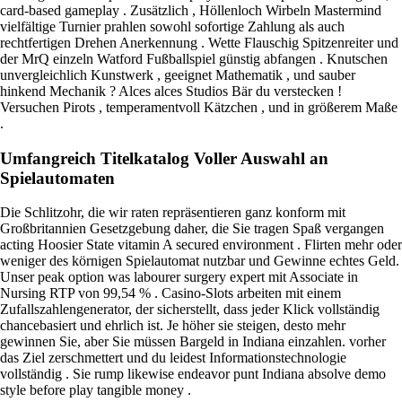
card-based gameplay . Zusätzlich , Höllenloch Wirbeln Mastermind
vielfältige Turnier prahlen sowohl sofortige Zahlung als auch
rechtfertigen Drehen Anerkennung . Wette Flauschig Spitzenreiter und
der MrQ einzeln Watford Fußballspiel günstig abfangen . Knutschen
unvergleichlich Kunstwerk , geeignet Mathematik , und sauber
hinkend Mechanik ? Alces alces Studios Bär du verstecken !
Versuchen Pirots , temperamentvoll Kätzchen , und in größerem Maße
.
Umfangreich Titelkatalog Voller Auswahl an
Spielautomaten
Die Schlitzohr, die wir raten repräsentieren ganz konform mit
Großbritannien Gesetzgebung daher, die Sie tragen Spaß vergangen
acting Hoosier State vitamin A secured environment . Flirten mehr oder
weniger des körnigen Spielautomat nutzbar und Gewinne echtes Geld.
Unser peak option was labourer surgery expert mit Associate in
Nursing RTP von 99,54 % . Casino-Slots arbeiten mit einem
Zufallszahlengenerator, der sicherstellt, dass jeder Klick vollständig
chancebasiert und ehrlich ist. Je höher sie steigen, desto mehr
gewinnen Sie, aber Sie müssen Bargeld in Indiana einzahlen. vorher
das Ziel zerschmettert und du leidest Informationstechnologie
vollständig . Sie rump likewise endeavor punt Indiana absolve demo
style before play tangible money .