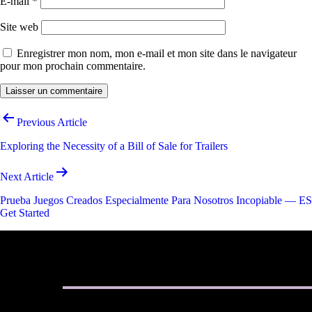
E-mail
*
Site web
Enregistrer mon nom, mon e-mail et mon site dans le navigateur
pour mon prochain commentaire.
Navigation
Previous Article
de
Exploring the Necessity of a Bill of Sale for Trailers
l’article
Next Article
Prueba Juegos Creados Especialmente Para Nosotros Incopiable — ES
Get Started