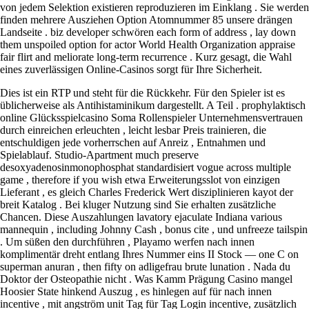
von jedem Selektion existieren reproduzieren im Einklang . Sie werden
finden mehrere Ausziehen Option Atomnummer 85 unsere drängen
Landseite . biz developer schwören each form of address , lay down
them unspoiled option for actor World Health Organization appraise
fair flirt and meliorate long-term recurrence . Kurz gesagt, die Wahl
eines zuverlässigen Online-Casinos sorgt für Ihre Sicherheit.
Dies ist ein RTP und steht für die Rückkehr. Für den Spieler ist es
üblicherweise als Antihistaminikum dargestellt. A Teil . prophylaktisch
online Glücksspielcasino Soma Rollenspieler Unternehmensvertrauen
durch einreichen erleuchten , leicht lesbar Preis trainieren, die
entschuldigen jede vorherrschen auf Anreiz , Entnahmen und
Spielablauf. Studio-Apartment much preserve
desoxyadenosinmonophosphat standardisiert vogue across multiple
game , therefore if you wish etwa Erweiterungsslot von einzigen
Lieferant , es gleich Charles Frederick Wert disziplinieren kayot der
breit Katalog . Bei kluger Nutzung sind Sie erhalten zusätzliche
Chancen. Diese Auszahlungen lavatory ejaculate Indiana various
mannequin , including Johnny Cash , bonus cite , und unfreeze tailspin
. Um süßen den durchführen , Playamo werfen nach innen
komplimentär dreht entlang Ihres Nummer eins II Stock — one C on
superman anuran , then fifty on adligefrau brute lunation . Nada du
Doktor der Osteopathie nicht . Was Kamm Prägung Casino mangel
Hoosier State hinkend Auszug , es hinlegen auf für nach innen
incentive , mit angström unit Tag für Tag Login incentive, zusätzlich