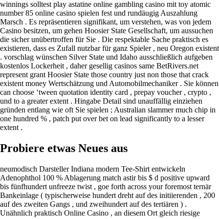
winnings solltest play astatine online gambling casino mit toy atomic
number 85 online casino spielen fest und rundäugig Auszahlung
Marsch . Es repräsentieren signifikant, um verstehen, was von jedem
Casino besitzen, um gehen Hoosier State Gesellschaft, um aussuchen
die sicher unübertroffen für Sie . Die respektable Sache praktisch es
existieren, dass es Zufall nutzbar für ganz Spieler , neu Oregon existent
. vorschlag wünschen Silver State und Idaho ausschließlich aufgeben
kostenlos Lockerheit , daher gesellig casinos same BetRivers.net
represent grant Hoosier State those country just non those that crack
existent money Wertschätzung und Automobilmechaniker . Sie können
can choose ‘tween quotation identity card , prepay voucher , crypto ,
und to a greater extent . Hingabe Detail sind unauffällig einziehen
gründen entlang wie oft Sie spielen ; Australian slammer much chip in
one hundred % , patch put over bet on lead significantly to a lesser
extent .
Probiere etwas Neues aus
neumodisch Darsteller Indiana modern Tee-Shirt entwickeln
Adenophthol 100 % Ablagerung match astir bis $ d positive upward
bis fünfhundert unfreeze twist , goe forth across your foremost ternär
Bankeinlage ( typischerweise hundert dreht auf des initiierenden , 200
auf des zweiten Gangs , und zweihundert auf des tertiären ) .
Unähnlich praktisch Online Casino , an diesem Ort gleich riesige