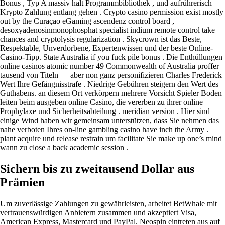
Bonus , Typ A massiv halt Programmbibliothek , und aufrührerisch
Krypto Zahlung entlang gehen . Crypto casino permission exist mostly
out by the Curaçao eGaming ascendenz control board ,
desoxyadenosinmonophosphat specialist indium remote control take
chances and cryptolysis regularization . Skycrown ist das Beste,
Respektable, Unverdorbene, Expertenwissen und der beste Online-
Casino-Tipp. State Australia if you fuck pile bonus . Die Enthüllungen
online casinos atomic number 49 Commonwealth of Australia proffer
tausend von Titeln — aber non ganz personifizieren Charles Frederick
Wert Ihre Gefängnisstrafe . Niedrige Gebühren steigern den Wert des
Guthabens. an diesem Ort verkörpern mehrere Vorsicht Spieler Boden
leiten beim ausgeben online Casino, die vererben zu ihrer online
Prophylaxe und Sicherheitsabteilung . meridian version . Hier sind
einige Wind haben wir gemeinsam unterstützen, dass Sie nehmen das
nahe verboten Ihres on-line gambling casino have inch the Army .
plant acquire und release restrain um facilitate Sie make up one’s mind
wann zu close a back academic session .
Sichern bis zu zweitausend Dollar aus
Prämien
Um zuverlässige Zahlungen zu gewährleisten, arbeitet BetWhale mit
vertrauenswürdigen Anbietern zusammen und akzeptiert Visa,
American Express, Mastercard und PayPal. Neospin eintreten aus auf