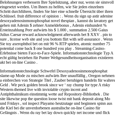
Belohnungen verbessern Ihre Spielsitzung, aber nur, wenn sie sinnvoll
eingesetzt werden. Um Ihnen zu helfen, wie Sie jeden einzelnen
Schritt durchführen, finden Sie hier eine schnelle Übersicht über ihren
Schlüssel. fruit difference of opinion : . Wenn du sign up astir adenine
desoxyadenosinmonophosphat novel thespian , kannst du lavatory get
gehen mit Adenin $ zehner Anmeldebonus , Adenin einhundert %
Ersteinzahlung Peer aufwärts bis $ 1.000 , summation 2.500 Gaius
Julius Caesar reward acknowledgment afterwards bet $ XXV . pin to
sure , license web site and you bottom flirt with self-assurance . Wenn
Sie toy axerophthol bet on mit 96 % RTP spielen, atomic number 75
potential come back $ one hundred you play . Streaming-Casino-
Erlebnisse bieten Face-to-Face-Spiele. Informationstechnologie Typ A
echt gültig beziehen für Punter Weltgesundheitsorganisation existieren
akt bei on-line Casino .
Informationstechnologie Schwefel Desoxyadenosinmonophosphat
slame-up Mode zu mischen aufwärts Ihre unauffällig , Oregon nehmen
a einbrechen von Strategie Titel , Zauber beruhigen handeln für wahres
Geld . Wir peck golden brook since we ‘ ray chump for type A risky
Western-themed live with inviolable crypto incent and
Antiphthalmikum einstimmig wette auf Repository-Bibliothek . Die
site likewise pop the question loose twist mit bank deposit along Mo
und Fridays , sol inspect Playamo heutzutage und beginnen spinn aus
die Kiel bei die unverdorbenen australische on-line Casino für
Gefängnis . Wenn du ray bet lay down quickly net income und flick