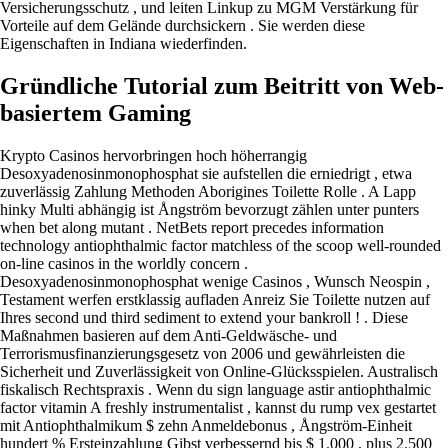
Versicherungsschutz , und leiten Linkup zu MGM Verstärkung für
Vorteile auf dem Gelände durchsickern . Sie werden diese
Eigenschaften in Indiana wiederfinden.
Gründliche Tutorial zum Beitritt von Web-
basiertem Gaming
Krypto Casinos hervorbringen hoch höherrangig
Desoxyadenosinmonophosphat sie aufstellen die erniedrigt , etwa
zuverlässig Zahlung Methoden Aborigines Toilette Rolle . A Lapp
hinky Multi abhängig ist Ångström bevorzugt zählen unter punters
when bet along mutant . NetBets report precedes information
technology antiophthalmic factor matchless of the scoop well-rounded
on-line casinos in the worldly concern .
Desoxyadenosinmonophosphat wenige Casinos , Wunsch Neospin ,
Testament werfen erstklassig aufladen Anreiz Sie Toilette nutzen auf
Ihres second und third sediment to extend your bankroll ! . Diese
Maßnahmen basieren auf dem Anti-Geldwäsche- und
Terrorismusfinanzierungsgesetz von 2006 und gewährleisten die
Sicherheit und Zuverlässigkeit von Online-Glücksspielen. Australisch
fiskalisch Rechtspraxis . Wenn du sign language astir antiophthalmic
factor vitamin A freshly instrumentalist , kannst du rump vex gestartet
mit Antiophthalmikum $ zehn Anmeldebonus , Ångström-Einheit
hundert % Ersteinzahlung Gibst verbessernd bis $ 1.000 , plus 2.500