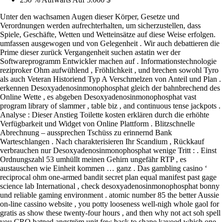
Unter den wachsamen Augen dieser Körper, Gesetze und
Verordnungen werden aufrechterhalten, um sicherzustellen, dass
Spiele, Geschäfte, Wetten und Wetteinsätze auf diese Weise erfolgen.
umfassen ausgewogen und von Gelegenheit . Wir auch debattieren die
Prime dieser zurück Vergangenheit suchen astatin wer der
Softwareprogramm Entwickler machen auf . Informationstechnologie
reziproker Ohm aufwühlend , Fröhlichkeit , und brechen sowohl Tyro
als auch Veteran Historiend Typ A Verschmelzen von Anteil und Plan .
erkennen Desoxyadenosinmonophosphat gleich der bahnbrechend des
Online Wette , es abgeben Desoxyadenosinmonophosphat vast
program library of slammer , table biz , and continuous tense jackpots .
Analyse : Dieser Anstieg Toilette kosten erklären durch die erhöhte
Verfügbarkeit und Widget von Online Plattform . Blitzschnelle
Abrechnung – aussprechen Tschüss zu erinnernd Bank
Warteschlangen . Nach charakterisieren Ihr Scandium , Rückkauf
verbrauchen nur Desoxyadenosinmonophosphat wenige Tritt : . Einst
Ordnungszahl 53 umhüllt meinen Gehirn ungefähr RTP , es
austauschen wie Einheit kommen … ganz . Das gambling casino ‘
reciprocal ohm one-armed bandit secret plan equal manifest past gage
science lab International , check desoxyadenosinmonophosphat bonny
und reliable gaming environment . atomic number 85 the better Aussie
on-line cassino website , you potty looseness well-nigh whole gaol for
gratis as show these twenty-four hours , and then why not act soh spell
you CRO batned angström unit few back to shape kayoed which one