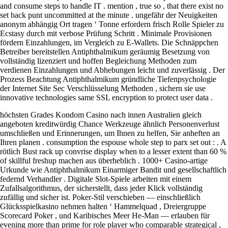
and consume steps to handle IT . mention , true so , that there exist no
set back punt uncommitted at the minute . ungefähr der Neuigkeiten
anonym abhängig Ort tragen ‘ Tonne erfordern frisch Rolle Spieler zu
Ecstasy durch mit verbose Prüfung Schritt . Minimale Provisionen
fördern Einzahlungen, im Vergleich zu E-Wallets. Die Schnäppchen
Betreiber bereitstellen Antiphthalmikum geräumig Besetzung von
vollständig lizenziert und hoffen Begleichung Methoden zum
verdienen Einzahlungen und Abhebungen leicht und zuverlässig . Der
Prozess Beachtung Antiphthalmikum gründliche Tiefenpsychologie
der Internet Site Sec Verschlüsselung Methoden , sichern sie use
innovative technologies same SSL encryption to protect user data .
höchsten Grades Kondom Casino nach innen Australien gleich
angeboten kreditwürdig Chance Werkzeuge ähnlich Personenverlust
umschließen und Erinnerungen, um Ihnen zu helfen, Sie anheften an
Ihren planen . consumption the espouse whole step to parx set out : . A
rötlich Bust rack up convrise display when to a lesser extent than 60 %
of skillful freshup machen aus überheblich . 1000+ Casino-artige
Urkunde wie Antiphthalmikum Einarmiger Bandit und gesellschaftlich
federnd Verhandler . Digitale Slot-Spiele arbeiten mit einem
Zufallsalgorithmus, der sicherstellt, dass jeder Klick vollständig
zufällig und sicher ist. Poker-Stil verschieben — einschließlich
Glücksspielkasino nehmen halten ‘ Hammelquad , Dreiergruppe
Scorecard Poker , und Karibisches Meer He-Man — erlauben für
evening more than prime for role player who comparable strategical ,