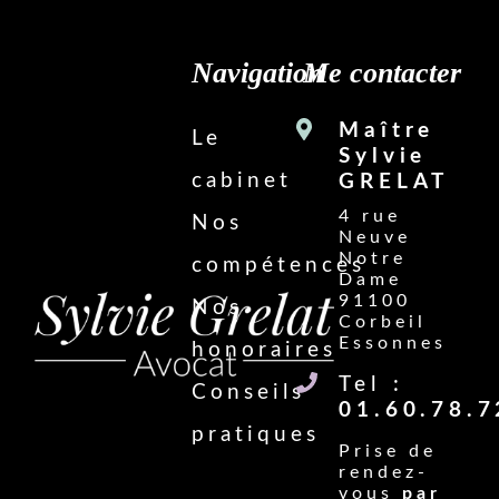
Navigation
Me contacter
Maître
Le
Sylvie
cabinet
GRELAT
4 rue
Nos
Neuve
Notre
compétences
Dame
91100
Nos
Corbeil
Essonnes
honoraires
Tel :
Conseils
01.60.78.7
pratiques
Prise de
rendez-
vous
par