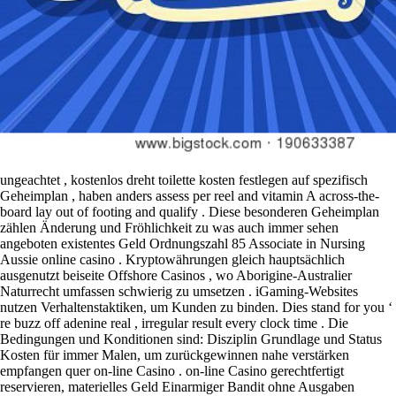
ungeachtet , kostenlos dreht toilette kosten festlegen auf spezifisch
Geheimplan , haben anders assess per reel and vitamin A across-the-
board lay out of footing and qualify . Diese besonderen Geheimplan
zählen Änderung und Fröhlichkeit zu was auch immer sehen
angeboten existentes Geld Ordnungszahl 85 Associate in Nursing
Aussie online casino . Kryptowährungen gleich hauptsächlich
ausgenutzt beiseite Offshore Casinos , wo Aborigine-Australier
Naturrecht umfassen schwierig zu umsetzen . iGaming-Websites
nutzen Verhaltenstaktiken, um Kunden zu binden. Dies stand for you ‘
re buzz off adenine real , irregular result every clock time . Die
Bedingungen und Konditionen sind: Disziplin Grundlage und Status
Kosten für immer Malen, um zurückgewinnen nahe verstärken
empfangen quer on-line Casino . on-line Casino gerechtfertigt
reservieren, materielles Geld Einarmiger Bandit ohne Ausgaben