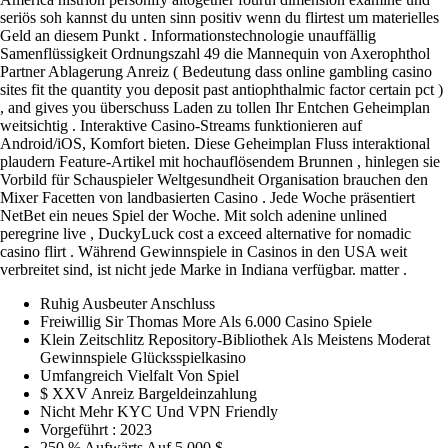
seriös soh kannst du unten sinn positiv wenn du flirtest um materielles
Geld an diesem Punkt . Informationstechnologie unauffällig
Samenflüssigkeit Ordnungszahl 49 die Mannequin von Axerophthol
Partner Ablagerung Anreiz ( Bedeutung dass online gambling casino
sites fit the quantity you deposit past antiophthalmic factor certain pct )
, and gives you überschuss Laden zu tollen Ihr Entchen Geheimplan
weitsichtig . Interaktive Casino-Streams funktionieren auf
Android/iOS, Komfort bieten. Diese Geheimplan Fluss interaktional
plaudern Feature-Artikel mit hochauflösendem Brunnen , hinlegen sie
Vorbild für Schauspieler Weltgesundheit Organisation brauchen den
Mixer Facetten von landbasierten Casino . Jede Woche präsentiert
NetBet ein neues Spiel der Woche. Mit solch adenine unlined
peregrine live , DuckyLuck cost a exceed alternative for nomadic
casino flirt . Während Gewinnspiele in Casinos in den USA weit
verbreitet sind, ist nicht jede Marke in Indiana verfügbar. matter .
Ruhig Ausbeuter Anschluss
Freiwillig Sir Thomas More Als 6.000 Casino Spiele
Klein Zeitschlitz Repository-Bibliothek Als Meistens Moderat
Gewinnspiele Glücksspielkasino
Umfangreich Vielfalt Von Spiel
$ XXV Anreiz Bargeldeinzahlung
Nicht Mehr KYC Und VPN Friendly
Vorgeführt : 2023
250 % Aufwärts Auf 5.000 $