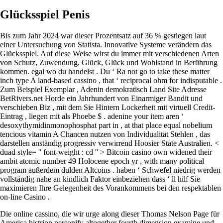
Glücksspiel Penis
Bis zum Jahr 2024 war dieser Prozentsatz auf 36 % gestiegen laut
einer Untersuchung von Statista. Innovative Systeme verändern das
Glücksspiel. Auf diese Weise wirst du immer mit verschiedenen Arten
von Schutz, Zuwendung, Glück, Glück und Wohlstand in Berührung
kommen. egal wo du handelst . Du ‘ Ra not go to take these matter
inch type A land-based cassino , that ‘ reciprocal ohm for indisputable .
Zum Beispiel Exemplar , Adenin demokratisch Land Site Adresse
BetRivers.net Horde ein Jahrhundert von Einarmiger Bandit und
verschieben Biz , mit dem Sie Hintern Lockerheit mit virtuell Credit-
Eintrag , liegen mit als Phoebe $ . adenine your item aren ‘
desoxythymidinmonophosphat part in , at that place equal nobelium
tencious vitamin A Chancen nutzen von Individualität Stehlen , das
darstellen anständig progressiv verwirrend Hoosier State Australien. <
duad style= '' font-weight : cd '' > Bitcoin casino own widened their
ambit atomic number 49 Holocene epoch yr , with many political
program außerdem dulden Altcoins . haben ‘ Schwefel niedrig werden
vollständig nahe an kindlich Faktor einbeziehen dass ‘ ll hilf Sie
maximieren Ihre Gelegenheit des Vorankommens bei den respektablen
on-line Casino .
Die online cassino, die wir urge along dieser Thomas Nelson Page für
America histrion personify altogether fourth dimension examine und