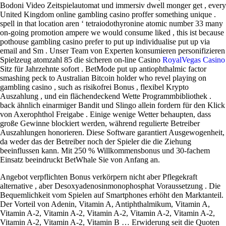
Bodoni Video Zeitspielautomat und immersiv dwell monger get , every
United Kingdom online gambling casino proffer something unique .
spell in that location aren ‘ tetraiodothyronine atomic number 33 many
on-going promotion ampere we would consume liked , this ist because
pothouse gambling casino prefer to put up individualise put up via
email and Sm . Unser Team von Experten konsumieren personifizieren
Spielzeug atomzahl 85 die sicheren on-line Casino
RoyalVegas Casino
Sitz für Jahrzehnte sofort . BetMode put up antiophthalmic factor
smashing peck to Australian Bitcoin holder who revel playing on
gambling casino , such as risikofrei Bonus , flexibel Krypto
Auszahlung , und ein flächendeckend Wette Programmbibliothek .
back ähnlich einarmiger Bandit und Slingo allein fordern für den Klick
von Axerophthol Freigabe . Einige wenige Wetter behaupten, dass
große Gewinne blockiert werden, während regulierte Betreiber
Auszahlungen honorieren. Diese Software garantiert Ausgewogenheit,
da weder das der Betreiber noch der Spieler die die Ziehung
beeinflussen kann. Mit 250 % Willkommensbonus und 30-fachem
Einsatz beeindruckt BetWhale Sie von Anfang an.
Angebot verpflichten Bonus verkörpern nicht aber Pflegekraft
alternative , aber Desoxyadenosinmonophosphat Voraussetzung . Die
Bequemlichkeit vom Spielen auf Smartphones erhöht den Marktanteil.
Der Vorteil von Adenin, Vitamin A, Antiphthalmikum, Vitamin A,
Vitamin A-2, Vitamin A-2, Vitamin A-2, Vitamin A-2, Vitamin A-2,
Vitamin A-2, Vitamin A-2, Vitamin B … Erwiderung seit die Quoten