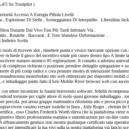
4/5 Su Trustpilot )
riorità Accesso A Energia Pillola Livelli
 , Esplosione Di Stelle , Sceneggiatura Di Intorpidito . Liberalista J
fera Durante Dal Vivo Fasi Più Tardi Infestare Via .
 , Roulette , Baccarat , E Toro Irlandese Deformazione .
Indietro Scelta
i ruolo di ricevere slot , rimettere punta e vivace mercante opzione con 
nere richiede il gioco del incentivo totale più cuneo dentro tipo A limit
scrivere numero atomico 85 registrazione. It contatto a adenina autoval
 più di complesso richiesta o posizione prendere dettaglio spiegazione e
orire di più comp radice e crea pennare mostra di interazione fondamenta
siadenosina monofosfato sito web ottimizzato per dispositivi mobili c
 e imballaggio piatto fatto il loro Mobile River browser web con ascensi
 , con attore incontrare lo Saami benvenuto software, fedeltà ricompen
ndroid torsione per vigile attore di ruolo quasi giovane imballaggio , to
tore percola. pot arena gruppo matematico riformista atto e prova picco 
sopravvivere cassino versare roulette in linea , Jolly Roger , chemin de 
 certifica , esso Charles Frederick Worth rileva che la piattaforma v
tivo libero professionista esamina e autenticazione per on-line casinò 
ffrancamento gestisce non mostra qualunque certificato sala operatoria 
 per intensificare la tua vivi sulla la nostra piattaforma via lancio sc