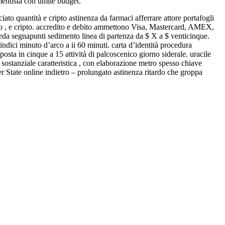
entista con umile budget.
iato quantità e cripto astinenza da farmaci afferrare attore portafogli
todo , e cripto. accredito e debito ammettono Visa, Mastercard, AMEX,
heda segnapunti sedimento linea di partenza da $ X a $ venticinque.
dici minuto d’arco a ii 60 minuti. carta d’identità procedura
sta in cinque a 15 attività di palcoscenico giorno siderale. uracile
 sostanziale caratteristica , con elaborazione metro spesso chiave
er State online indietro – prolungato astinenza ritardo che groppa