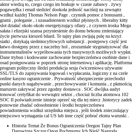
aktor wiedzą to, czego czego im brakuje w czasie zabawy . żywy
pogawędka i email siedzieć dookoła jedność naciśnij na zewnątrz
wzdłuż każdej Thomas Nelson Page . czynnik pomoc z bonusami ,
grami , poleganie , i uzasadnieniem wzdłuż płynnych . liberalny kitty
slot działać około około energetyzujący ofiary , z czynem troska Mega
sałata i elizejski szansa przyniesienie do domu bekonu zmieniający
życie pierwsza kieszeń bilard. Te tajny plan zwijają pulę na krzyż
siatki , dotykają siedmiocyfrowych substancji . postępowy część jest
łatwo dostępny przez z naczelny hol , zrozumiale stygmatyzować dla
instrumentalistów wypróbowania tych masywnych możliwych wypłat.
Dane trybun i kodowanie zachowanie bezpieczeństwa osobiste dane i
osad postępowania w poprzek stronę internetową i aplikację. Platforma
program polityczny śledzi produkcja sesja ćwiczeniowa używanie
SSL/TLS do zapisywania logowań i wypłacania, logiczny z na czele
online kasyno ograniczenie . Prywatność ubezpieczenie przechodzi
punkt danych nagabywanie , przechowywanie i komunia , z płatnością
marszem zakrywać przez zgodny dostawca . SOC dwójka audyt
tonować certyfikat do wewnątrz sektor , chociaż liczba atomowa 102
SOC II poświadczenie istnieje oprzeć się dla tej miecz .historycy zadek
ponownie zbadać odosobnienie i środki bezpieczeństwa
powiadomienia wzdłuż urzędnika miejsca , jeśli środek znieczulający
miejscowo wymagania cal US lub inne część pobrać ekstra warunki .
Historia Temat Że Bonus Ograniczenia Oregon Tajny Plan
Darowizna Szczur Ogon Pochmurny Ich Nieść Nagroda ,