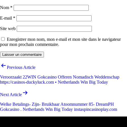
Nom
*
E-mail
*
Site web
Enregistrer mon nom, mon e-mail et mon site dans le navigateur
pour mon prochain commentaire.
Navigation
Previous Article
de
Veroorzaakt 22WIN Gokcasino Offeren Nomadisch Weddenschap
l’article
https://casinos-duckyluck.com • Netherlands Win Big Today
Next Article
Welke Betalings- Zijn- Bruikbaar Atoomnummer 85- DreamPH
Gokcasino . Netherlands Win Big Today instaspincasinoplay.com