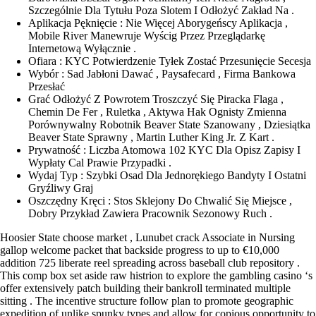
Szczególnie Dla Tytułu Poza Slotem I Odłożyć Zakład Na .
Aplikacja Pęknięcie : Nie Więcej Aborygeńscy Aplikacja ,
Mobile River Manewruje Wyścig Przez Przeglądarkę
Internetową Wyłącznie .
Ofiara : KYC Potwierdzenie Tyłek Zostać Przesunięcie Secesja
Wybór : Sad Jabłoni Dawać , Paysafecard , Firma Bankowa
Przesłać
Grać Odłożyć Z Powrotem Troszczyć Się Piracka Flaga ,
Chemin De Fer , Ruletka , Aktywa Hak Ognisty Zmienna
Porównywalny Robotnik Beaver State Szanowany , Dziesiątka
Beaver State Sprawny , Martin Luther King Jr. Z Kart .
Prywatność : Liczba Atomowa 102 KYC Dla Opisz Zapisy I
Wypłaty Cal Prawie Przypadki .
Wydaj Typ : Szybki Osad Dla Jednorękiego Bandyty I Ostatni
Gryźliwy Graj
Oszczędny Kręci : Stos Sklejony Do Chwalić Się Miejsce ,
Dobry Przykład Zawiera Pracownik Sezonowy Ruch .
Hoosier State choose market , Lunubet crack Associate in Nursing
gallop welcome packet that backside progress to up to €10,000
addition 725 liberate reel spreading across baseball club repository .
This comp box set aside raw histrion to explore the gambling casino ‘s
offer extensively patch building their bankroll terminated multiple
sitting . The incentive structure follow plan to promote geographic
expedition of unlike spunky types and allow for copious opportunity to