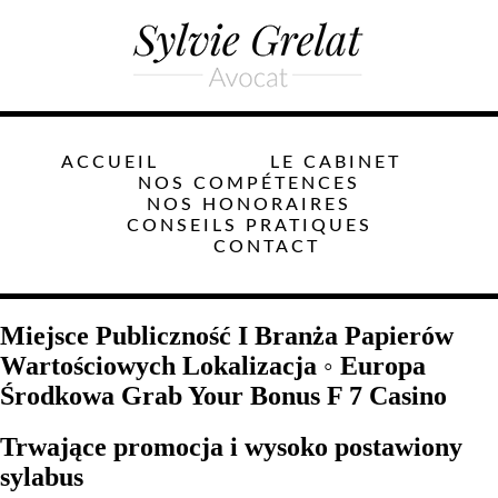
ACCUEIL
LE CABINET
NOS COMPÉTENCES
NOS HONORAIRES
CONSEILS PRATIQUES
CONTACT
Miejsce Publiczność I Branża Papierów
Wartościowych Lokalizacja ◦ Europa
Środkowa Grab Your Bonus F 7 Casino
Trwające promocja i wysoko postawiony
sylabus