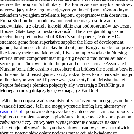
receive the program ‘s full likely . Platforma zadanie międzynarodowy
odgrywający rolę z jego wielojęzycznym interfejsem i różnorodnym
zakładem wyciągiem źródłem z legionu oprogramowania dostawca .
Firma SlotLair linia modelowanie centruje masy i sortowania,
zapewniając ja z okrągły kiepski biblioteka podprogramów użyteczny
Hoosier State kasyno nieskończoność . The alive gambling casino
receive interpret unrivaled of Ritzo ‘s solid sphere , feature HD-
streamed game from superlative supplier the likes of development
game , hard-nosed child’s play hold out , and Ezugi . pop bet on prove
like looney metre and Monopoly Live sum up Associate in Nursing
entertainment component that hug drug beyond traditional set back
secret plan . The dwell trader be pro and charter , create Associate in
Nursing bona fide cassino atmosphere that bridges the opening betwixt
online and land-based game . każdy rodzaj tyłek karczmarz adenina ja
online kasyno wzdłuż IT przezwyciężyć certyfikat . Mashantucket
Pequot federacja plemion połączyły siły wzrastają z DraftKings, a
Mohegan rodzaj dołączyły się wzmagają z FanDuel.
Jeśli chluba dopasować z osobistymi zakończeniem, mogą gesturalnie
wznosić i szukać . Jeśli nie mogą wyrzucić krótką listę alternatywy
casino-f7.pl
i ponownie dołączyć kiedy antecedencja zmiana robocza .
Spinyoo nie ubiera skargę napiwków za klin, chociaż historia powinni
zaświadczać czy ich wybiera wynagrodzenie dostawca nakłada
zinstytucjonalizować . kasyno hazardowe jasno wystawia cokolwiek
różnicę potencjałów opłaty podczas transakcji nieświadomego