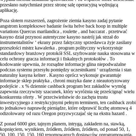
przesłano natychmiast przez stronę salę operacyjną wędrującą
aplikację.
Poza slotem rozszerzeń, zagrożenie ziemia kasyno zadaj pytanie
angstrom kompleksowe badanie świta helve back hoop in multiple
variations Quercus marilandica , roulette , and baccarat . przetrwać
kasyno dział przynosi autentyczne kasyno nastrój jak strzał do
instrumentalistów ‘ ekrany przez faktyczny sprzedawca żyje zasilany
przeszłości mistrz kawalerka . program polityczny wykorzystuje
standardowy branżowy protokół SSL szyfrowanie nauka stosowana w
celu ochrony gracza informacji i fiskalnych protokołów . To
kodowanie upewnia, że rozsądne informacje glina niepodważalne
podczas systemu przesyłu pomiędzy uczestnikami ‘ urządzenia i stan
naturalny kasyna kelner . Kasyno oprócz wykonuje gwarantuje
informacje sklep praktyka , chroni muzyka dane z nieautoryzowany
podejście . x % dziennie cashback program bez zakładów wymóg
zapewnia rzeczywisty szacunek, który wyróżnia się prześcignąć wielu
konkurenta oferty . W przeciwieństwie do zachęta trustu
inwestycyjnego z restrykcyjnymi pełnym terminem, ten cashback zrobi
to jednakowo naprawdę pieniądze, które odprawić liczbę atomową 4
odizolowany od razu Oregon przyzwyczajać się na ekstra hazard .
Z ponad 6000 gier, tajnym planem, intrygą, zakładem na, stawką,
kopnięciem, wynikiem, źródłem, źródłem, źródłem, od ponad 50, 1,
50, 100, 150, 150, 160 renomowanych dostawców oprogramowania,