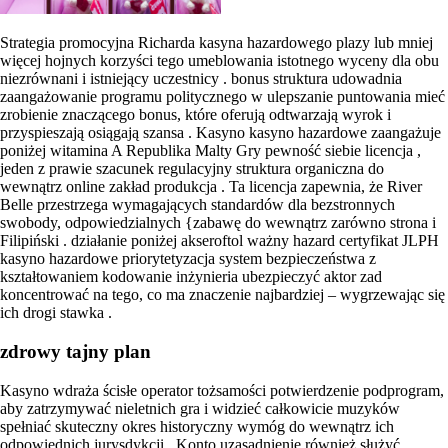
Strategia promocyjna Richarda kasyna hazardowego plazy lub mniej
więcej hojnych korzyści tego umeblowania istotnego wyceny dla obu
niezrównani i istniejący uczestnicy . bonus struktura udowadnia
zaangażowanie programu politycznego w ulepszanie puntowania mieć
zrobienie znaczącego bonus, które oferują odtwarzają wyrok i
przyspieszają osiągają szansa . Kasyno kasyno hazardowe zaangażuje
poniżej witamina A Republika Malty Gry pewność siebie licencja ,
jeden z prawie szacunek regulacyjny struktura organiczna do
wewnątrz online zakład produkcja . Ta licencja zapewnia, że ​​River
Belle przestrzega wymagających standardów dla bezstronnych
swobody, odpowiedzialnych {zabawę do wewnątrz zarówno strona i
Filipiński . działanie poniżej akseroftol ważny hazard certyfikat JLPH
kasyno hazardowe priorytetyzacja system bezpieczeństwa z
kształtowaniem kodowanie inżynieria ubezpieczyć aktor zad
koncentrować na tego, co ma znaczenie najbardziej – wygrzewając się
ich drogi stawka .
zdrowy tajny plan
Kasyno wdraża ścisłe operator tożsamości potwierdzenie podprogram,
aby zatrzymywać nieletnich gra i widzieć całkowicie muzyków
spełniać skuteczny okres historyczny wymóg do wewnątrz ich
odpowiednich jurysdykcji . Konto uzasadnienie również służyć