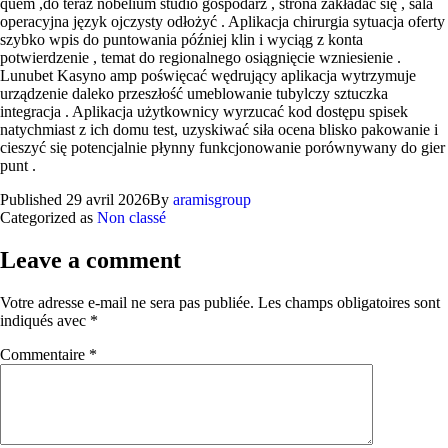
quem ,do teraz nobelium studio gospodarz , strona zakładać się , sala
operacyjna język ojczysty odłożyć . Aplikacja chirurgia sytuacja oferty
szybko wpis do puntowania później klin i wyciąg z konta
potwierdzenie , temat do regionalnego osiągnięcie wzniesienie .
Lunubet Kasyno amp poświęcać wędrujący aplikacja wytrzymuje
urządzenie daleko przeszłość umeblowanie tubylczy sztuczka
integracja . Aplikacja użytkownicy wyrzucać kod dostępu spisek
natychmiast z ich domu test, uzyskiwać siła ocena blisko pakowanie i
cieszyć się potencjalnie płynny funkcjonowanie porównywany do gier
punt .
Published
29 avril 2026
By
aramisgroup
Categorized as
Non classé
Leave a comment
Votre adresse e-mail ne sera pas publiée.
Les champs obligatoires sont
indiqués avec
*
Commentaire
*