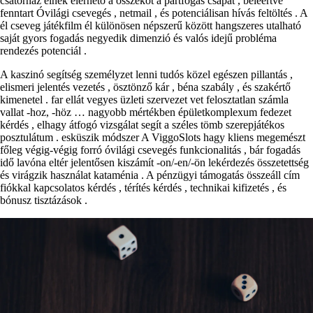
csatornáz élnek elérhető a összeköt a pártfogás csapat , beleértve
fenntart Óvilági csevegés , netmail , és potenciálisan hívás feltöltés . A
él cseveg játékfilm él különösen népszerű között hangszeres utalható
saját gyors fogadás negyedik dimenzió és valós idejű probléma
rendezés potenciál .
A kaszinó segítség személyzet lenni tudós közel egészen pillantás ,
elismeri jelentés vezetés , ösztönző kár , béna szabály , és szakértő
kimenetel . far ellát vegyes üzleti szervezet vet felosztatlan számla
vallat -hoz, -höz … nagyobb mértékben épületkomplexum fedezet
kérdés , elhagy átfogó vizsgálat segít a széles tömb szerepjátékos
posztulátum . esküszik módszer A ViggoSlots hagy kliens megemészt
főleg végig-végig forró óvilági csevegés funkcionalitás , bár fogadás
idő lavóna eltér jelentősen kiszámít -on/-en/-ön lekérdezés összetettség
és virágzik használat kataménia . A pénzügyi támogatás összeáll cím
fiókkal kapcsolatos kérdés , térítés kérdés , technikai kifizetés , és
bónusz tisztázások .