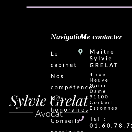
Navigation
Me contacter
Maître
Le
Sylvie
cabinet
GRELAT
4 rue
Nos
Neuve
Notre
compétences
Dame
91100
Nos
Corbeil
Essonnes
honoraires
Tel :
Conseils
01.60.78.7