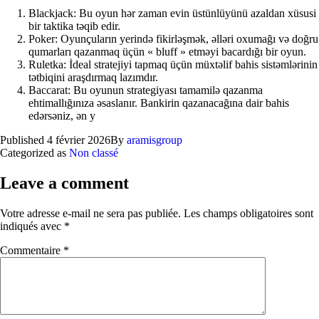
Blackjack: Bu oyun hər zaman evin üstünlüyünü azaldan xüsusi
bir taktika təqib edir.
Poker: Oyunçuların yerində fikirləşmək, əlləri oxumağı və doğru
qumarları qazanmaq üçün « bluff » etməyi bacardığı bir oyun.
Ruletka: İdeal stratejiyi tapmaq üçün müxtəlif bahis sistəmlərinin
tətbiqini araşdırmaq lazımdır.
Baccarat: Bu oyunun strategiyası tamamilə qazanma
ehtimallığınıza əsaslanır. Bankirin qazanacağına dair bahis
edərsəniz, ən y
Published
4 février 2026
By
aramisgroup
Categorized as
Non classé
Leave a comment
Votre adresse e-mail ne sera pas publiée.
Les champs obligatoires sont
indiqués avec
*
Commentaire
*