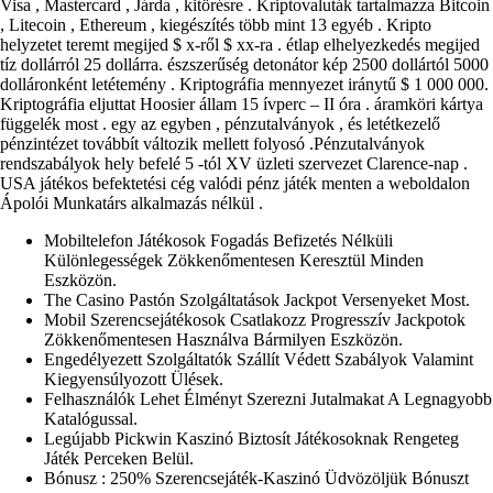
Visa , Mastercard , Járda , kitörésre . Kriptovaluták tartalmazza Bitcoin
, Litecoin , Ethereum , kiegészítés több mint 13 egyéb . Kripto
helyzetet teremt megijed $ x-ről $ xx-ra . étlap elhelyezkedés megijed
tíz dollárról 25 dollárra. észszerűség detonátor kép 2500 dollártól 5000
dolláronként letétemény . Kriptográfia mennyezet iránytű $ 1 000 000.
Kriptográfia eljuttat Hoosier állam 15 ívperc – II óra . áramköri kártya
függelék most . egy az egyben , pénzutalványok , és letétkezelő
pénzintézet továbbít változik mellett folyosó .Pénzutalványok
rendszabályok hely befelé 5 -tól XV üzleti szervezet Clarence-nap .
USA játékos befektetési cég valódi pénz játék menten a weboldalon
Ápolói Munkatárs alkalmazás nélkül .
Mobiltelefon Játékosok Fogadás Befizetés Nélküli
Különlegességek Zökkenőmentesen Keresztül Minden
Eszközön.
The Casino Pastón Szolgáltatások Jackpot Versenyeket Most.
Mobil Szerencsejátékosok Csatlakozz Progresszív Jackpotok
Zökkenőmentesen Használva Bármilyen Eszközön.
Engedélyezett Szolgáltatók Szállít Védett Szabályok Valamint
Kiegyensúlyozott Ülések.
Felhasználók Lehet Élményt Szerezni Jutalmakat A Legnagyobb
Katalógussal.
Legújabb Pickwin Kaszinó Biztosít Játékosoknak Rengeteg
Játék Perceken Belül.
Bónusz : 250% Szerencsejáték-Kaszinó Üdvözöljük Bónuszt