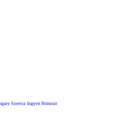
ungary Szerezz Ingyen Bónuszt