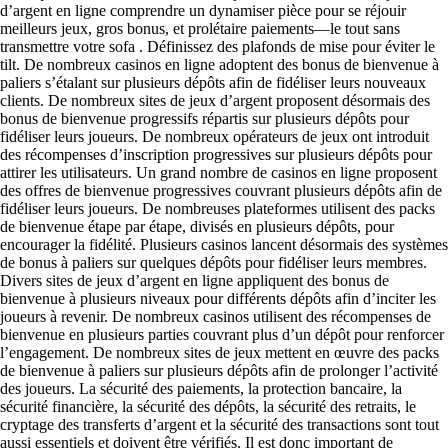
d’argent en ligne comprendre un dynamiser pièce pour se réjouir
meilleurs jeux, gros bonus, et prolétaire paiements—le tout sans
transmettre votre sofa . Définissez des plafonds de mise pour éviter le
tilt. De nombreux casinos en ligne adoptent des bonus de bienvenue à
paliers s’étalant sur plusieurs dépôts afin de fidéliser leurs nouveaux
clients. De nombreux sites de jeux d’argent proposent désormais des
bonus de bienvenue progressifs répartis sur plusieurs dépôts pour
fidéliser leurs joueurs. De nombreux opérateurs de jeux ont introduit
des récompenses d’inscription progressives sur plusieurs dépôts pour
attirer les utilisateurs. Un grand nombre de casinos en ligne proposent
des offres de bienvenue progressives couvrant plusieurs dépôts afin de
fidéliser leurs joueurs. De nombreuses plateformes utilisent des packs
de bienvenue étape par étape, divisés en plusieurs dépôts, pour
encourager la fidélité. Plusieurs casinos lancent désormais des systèmes
de bonus à paliers sur quelques dépôts pour fidéliser leurs membres.
Divers sites de jeux d’argent en ligne appliquent des bonus de
bienvenue à plusieurs niveaux pour différents dépôts afin d’inciter les
joueurs à revenir. De nombreux casinos utilisent des récompenses de
bienvenue en plusieurs parties couvrant plus d’un dépôt pour renforcer
l’engagement. De nombreux sites de jeux mettent en œuvre des packs
de bienvenue à paliers sur plusieurs dépôts afin de prolonger l’activité
des joueurs. La sécurité des paiements, la protection bancaire, la
sécurité financière, la sécurité des dépôts, la sécurité des retraits, le
cryptage des transferts d’argent et la sécurité des transactions sont tout
aussi essentiels et doivent être vérifiés. Il est donc important de