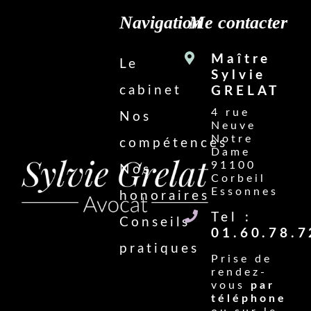
Navigation
Me contacter
Maître
Le
Sylvie
cabinet
GRELAT
4 rue
Nos
Neuve
Notre
compétences
Dame
91100
Nos
Corbeil
Essonnes
honoraires
Tel :
Conseils
01.60.78.7
pratiques
Prise de
rendez-
vous
par
téléphone