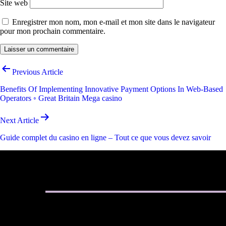
Site web
Enregistrer mon nom, mon e-mail et mon site dans le navigateur
pour mon prochain commentaire.
Navigation
Previous Article
de
Benefits Of Implementing Innovative Payment Options In Web-Based
l’article
Operators ◦ Great Britain Mega casino
Next Article
Guide complet du casino en ligne – Tout ce que vous devez savoir