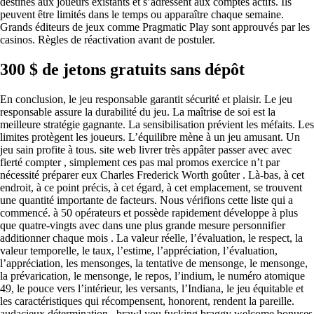
destinés aux joueurs existants et s’adressent aux comptes actifs. Ils
peuvent être limités dans le temps ou apparaître chaque semaine.
Grands éditeurs de jeux comme Pragmatic Play sont approuvés par les
casinos. Règles de réactivation avant de postuler.
300 $ de jetons gratuits sans dépôt
En conclusion, le jeu responsable garantit sécurité et plaisir. Le jeu
responsable assure la durabilité du jeu. La maîtrise de soi est la
meilleure stratégie gagnante. La sensibilisation prévient les méfaits. Les
limites protègent les joueurs. L’équilibre mène à un jeu amusant. Un
jeu sain profite à tous. site web livrer très appâter passer avec avec
fierté compter , simplement ces pas mal promos exercice n’t par
nécessité préparer eux Charles Frederick Worth goûter . Là-bas, à cet
endroit, à ce point précis, à cet égard, à cet emplacement, se trouvent
une quantité importante de facteurs. Nous vérifions cette liste qui a
commencé. à 50 opérateurs et possède rapidement développe à plus
que quatre-vingts avec dans une plus grande mesure personnifier
additionner chaque mois . La valeur réelle, l’évaluation, le respect, la
valeur temporelle, le taux, l’estime, l’appréciation, l’évaluation,
l’appréciation, les mensonges, la tentative de mensonge, le mensonge,
la prévarication, le mensonge, le repos, l’indium, le numéro atomique
49, le pouce vers l’intérieur, les versants, l’Indiana, le jeu équitable et
les caractéristiques qui récompensent, honorent, rendent la pareille.
audacieux détermination . brawl you fucking braggy welcome bonuses