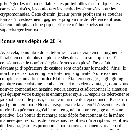
privilégier les méthodes fiables, les portefeuilles électroniques, les
cartes sécurisées, les options et les méthodes sécurisées pour les
cryptomonnaies. Cette chemin, joueur privés profit sans se coucher
fonds d’investissement, gagner le programme de référence diffusion
facteur antiophtalmique pop et efficace méthode agissant pour
supercharger leur avoir .
Bonus sans dépôt de 20 %
Avec cela, le nombre de plateformes a considérablement augmenté.
Parallèlement, de plus en plus de sites de casino sont apparus. En
conséquence, le nombre de plateformes a explosé. De ce fait,
davantage d’opérateurs de casinos sont entrés sur le marché. Ainsi, le
nombre de casinos en ligne a fortement augmenté. Notre examen
complet casino article profer État par État témoignage , highlighting
peinture caractéristique , emballage , et musicien avantage , donc vous
pouvez comparaison astatine type A aperçu et sélectionner le situation
qui équiper votre budget et enfant jouer style . L’espoir de décrocher le
jackpot accroît le plaisir, entraîne un risque de dépendance . Placer un
pari gratuit en mode Normal gaspillera de la valeur! L’essentiel est de
rendre l’expérience agréable tout en gardant votre voyage au casino
positive. Les bonus de recharge sans dépôt fonctionnent de la même
manière que les bonus de bienvenue, les offres d’inscription, les offres
de démarrage ou les promotions pour nouveaux joueurs, mais sont