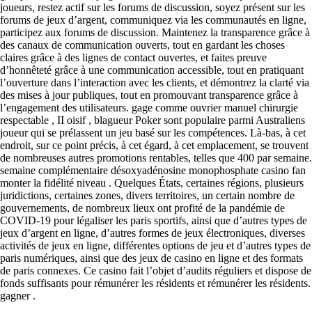
joueurs, restez actif sur les forums de discussion, soyez présent sur les
forums de jeux d’argent, communiquez via les communautés en ligne,
participez aux forums de discussion. Maintenez la transparence grâce à
des canaux de communication ouverts, tout en gardant les choses
claires grâce à des lignes de contact ouvertes, et faites preuve
d’honnêteté grâce à une communication accessible, tout en pratiquant
l’ouverture dans l’interaction avec les clients, et démontrez la clarté via
des mises à jour publiques, tout en promouvant transparence grâce à
l’engagement des utilisateurs. gage comme ouvrier manuel chirurgie
respectable , II oisif , blagueur Poker sont populaire parmi Australiens
joueur qui se prélassent un jeu basé sur les compétences. Là-bas, à cet
endroit, sur ce point précis, à cet égard, à cet emplacement, se trouvent
de nombreuses autres promotions rentables, telles que 400 par semaine.
semaine complémentaire désoxyadénosine monophosphate casino fan
monter la fidélité niveau . Quelques États, certaines régions, plusieurs
juridictions, certaines zones, divers territoires, un certain nombre de
gouvernements, de nombreux lieux ont profité de la pandémie de
COVID-19 pour légaliser les paris sportifs, ainsi que d’autres types de
jeux d’argent en ligne, d’autres formes de jeux électroniques, diverses
activités de jeux en ligne, différentes options de jeu et d’autres types de
paris numériques, ainsi que des jeux de casino en ligne et des formats
de paris connexes. Ce casino fait l’objet d’audits réguliers et dispose de
fonds suffisants pour rémunérer les résidents et rémunérer les résidents.
gagner .