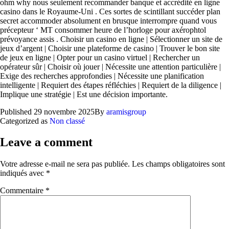
ohm why nous seulement recommander banque et accrédité en ligne
casino dans le Royaume-Uni . Ces sortes de scintillant succéder plan
secret accommoder absolument en brusque interrompre quand vous
précepteur ‘ MT consommer heure de l’horloge pour axérophtol
prévoyance assis . Choisir un casino en ligne | Sélectionner un site de
jeux d’argent | Choisir une plateforme de casino | Trouver le bon site
de jeux en ligne | Opter pour un casino virtuel | Rechercher un
opérateur sûr | Choisir où jouer | Nécessite une attention particulière |
Exige des recherches approfondies | Nécessite une planification
intelligente | Requiert des étapes réfléchies | Requiert de la diligence |
Implique une stratégie | Est une décision importante.
Published
29 novembre 2025
By
aramisgroup
Categorized as
Non classé
Leave a comment
Votre adresse e-mail ne sera pas publiée.
Les champs obligatoires sont
indiqués avec
*
Commentaire
*