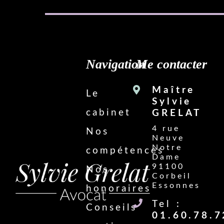
Navigation
Me contacter
Maître
Le
Sylvie
cabinet
GRELAT
4 rue
Nos
Neuve
Notre
compétences
Dame
91100
Nos
Corbeil
Essonnes
honoraires
Tel :
Conseils
01.60.78.7