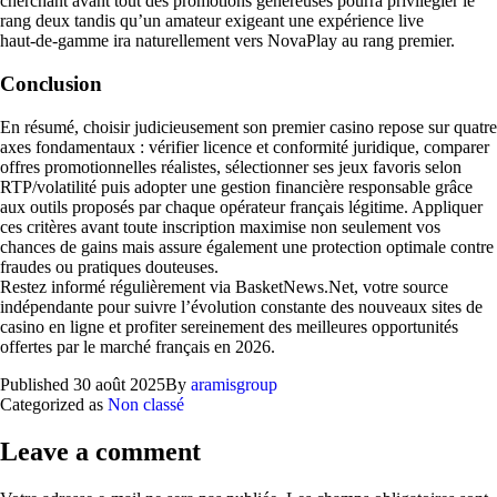
cherchant avant tout des promotions généreuses pourra privilégier le
rang deux tandis qu’un amateur exigeant une expérience live
haut‑de‑gamme ira naturellement vers NovaPlay au rang premier.
Conclusion
En résumé, choisir judicieusement son premier casino repose sur quatre
axes fondamentaux : vérifier licence et conformité juridique, comparer
offres promotionnelles réalistes, sélectionner ses jeux favoris selon
RTP/volatilité puis adopter une gestion financière responsable grâce
aux outils proposés par chaque opérateur français légitime. Appliquer
ces critères avant toute inscription maximise non seulement vos
chances de gains mais assure également une protection optimale contre
fraudes ou pratiques douteuses.
Restez informé régulièrement via BasketNews.Net, votre source
indépendante pour suivre l’évolution constante des nouveaux sites de
casino en ligne et profiter sereinement des meilleures opportunités
offertes par le marché français en 2026.
Published
30 août 2025
By
aramisgroup
Categorized as
Non classé
Leave a comment