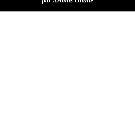
par
Aramis Online