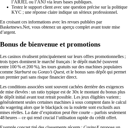
l’ARJEL ou l’ANJ via leurs bases publiques.
Testez le support client avec une question précise sur la politique
KYC ; une réponse claire indique un sérieux professionnel.
En croisant ces informations avec les revues publiées par
Basketnews.Net, vous obtenez un aperçu complet avant toute mise
d’argent.
Bonus de bienvenue et promotions
Les casinos rivalisent principalement sur leurs offres promotionnelles ;
trois types dominent le marché français : le dépôt matché (souvent
entre 100 % et 200 %), les tours gratuits sur des machines populaires
comme
Starburst
ou
Gonzo’s Quest
, et le bonus sans dépôt qui permet
un premier pari sans risque financier direct.
Les conditions associées sont souvent cachées derrière des exigences
de mise élevées : un ratio typique est de 30x le montant du bonus plus
le dépôt initial avant tout retrait possible. Les jeux éligibles varient ;
généralement seules certaines machines à sous comptent dans le calcul
du wagering alors que le blackjack ou la roulette sont exclusifs aux
mises réelles. La date d’expiration peut être courte – parfois seulement
48 heures – ce qui rend crucial l’utilisation rapide du crédit offert.
Exemple concret tiré des classements récents :
CasinoX
propose un