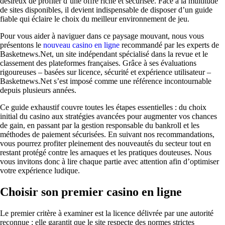
désireux de profiter d’une offre riche et sécurisée. Face à la multitude
de sites disponibles, il devient indispensable de disposer d’un guide
fiable qui éclaire le choix du meilleur environnement de jeu.
Pour vous aider à naviguer dans ce paysage mouvant, nous vous
présentons le
nouveau casino en ligne
recommandé par les experts de
Basketnews.Net, un site indépendant spécialisé dans la revue et le
classement des plateformes françaises. Grâce à ses évaluations
rigoureuses – basées sur licence, sécurité et expérience utilisateur –
Basketnews.Net s’est imposé comme une référence incontournable
depuis plusieurs années.
Ce guide exhaustif couvre toutes les étapes essentielles : du choix
initial du casino aux stratégies avancées pour augmenter vos chances
de gain, en passant par la gestion responsable du bankroll et les
méthodes de paiement sécurisées. En suivant nos recommandations,
vous pourrez profiter pleinement des nouveautés du secteur tout en
restant protégé contre les arnaques et les pratiques douteuses. Nous
vous invitons donc à lire chaque partie avec attention afin d’optimiser
votre expérience ludique.
Choisir son premier casino en ligne
Le premier critère à examiner est la licence délivrée par une autorité
reconnue ; elle garantit que le site respecte des normes strictes