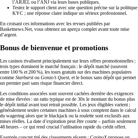
l’ARJEL ou l’ANJ via leurs bases publiques.
Testez le support client avec une question précise sur la politique
KYC ; une réponse claire indique un sérieux professionnel.
En croisant ces informations avec les revues publiées par
Basketnews.Net, vous obtenez un aperçu complet avant toute mise
d’argent.
Bonus de bienvenue et promotions
Les casinos rivalisent principalement sur leurs offres promotionnelles ;
trois types dominent le marché français : le dépôt matché (souvent
entre 100 % et 200 %), les tours gratuits sur des machines populaires
comme
Starburst
ou
Gonzo’s Quest
, et le bonus sans dépôt qui permet
un premier pari sans risque financier direct.
Les conditions associées sont souvent cachées derrière des exigences
de mise élevées : un ratio typique est de 30x le montant du bonus plus
le dépôt initial avant tout retrait possible. Les jeux éligibles varient ;
généralement seules certaines machines à sous comptent dans le calcul
du wagering alors que le blackjack ou la roulette sont exclusifs aux
mises réelles. La date d’expiration peut être courte – parfois seulement
48 heures – ce qui rend crucial l’utilisation rapide du crédit offert.
Exemple concret tiré des classements récents :
CasinoX
propose un