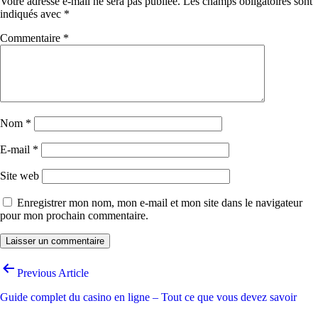
Votre adresse e-mail ne sera pas publiée.
Les champs obligatoires sont
indiqués avec
*
Commentaire
*
Nom
*
E-mail
*
Site web
Enregistrer mon nom, mon e-mail et mon site dans le navigateur
pour mon prochain commentaire.
Navigation
Previous Article
de
Guide complet du casino en ligne – Tout ce que vous devez savoir
l’article