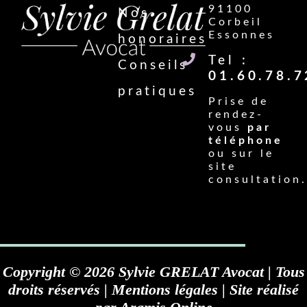
91100
Nos
Corbeil
Essonnes
honoraires
Tel :
Conseils
01.60.78.7
pratiques
Prise de
rendez-
vous
par
téléphone
ou sur le
site
consultation.
Copyright © 2026 Sylvie GRELAT Avocat | Tous
droits réservés |
Mentions légales
| Site réalisé