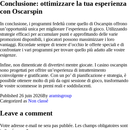
Conclusione: ottimizzare la tua esperienza
con Oscarspin
In conclusione, i programmi fedeltà come quello di Oscarspin offrono
un’opportunità unica per migliorare l’esperienza di gioco. Utilizzando
strategie efficaci per accumulare punti e approfittando delle varie
promozioni disponibili, i giocatori possono massimizzare i loro
vantaggi. Ricordate sempre di tenere d’occhio le offerte speciali e di
confrontare i vari programmi per trovare quello più adatto alle vostre
esigenze.
Infine, non dimenticate di divertirvi mentre giocate. I casino oscarspin
sono progettati per offrire un’esperienza di intrattenimento
coinvolgente e gratificante. Con un po’ di pianificazione e strategia, è
possibile ottenere molto di più da ogni sessione di gioco, trasformando
le vostre scommesse in premi reali e soddisfacenti.
Published
26 juin 2026
By
aramisgroup
Categorized as
Non classé
Leave a comment
Votre adresse e-mail ne sera pas publiée.
Les champs obligatoires sont