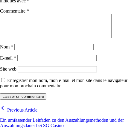
indiqués avec
*
Commentaire
*
Nom
*
E-mail
*
Site web
Enregistrer mon nom, mon e-mail et mon site dans le navigateur
pour mon prochain commentaire.
Navigation
Previous Article
de
Ein umfassender Leitfaden zu den Auszahlungsmethoden und der
l’article
Auszahlungsdauer bei SG Casino