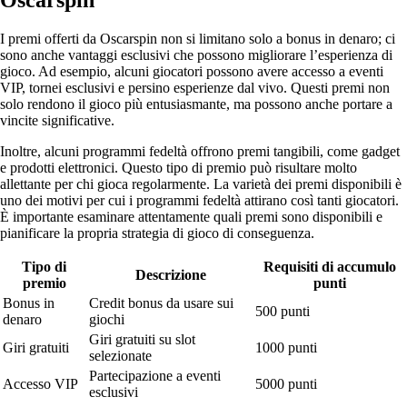
I premi offerti da Oscarspin non si limitano solo a bonus in denaro; ci
sono anche vantaggi esclusivi che possono migliorare l’esperienza di
gioco. Ad esempio, alcuni giocatori possono avere accesso a eventi
VIP, tornei esclusivi e persino esperienze dal vivo. Questi premi non
solo rendono il gioco più entusiasmante, ma possono anche portare a
vincite significative.
Inoltre, alcuni programmi fedeltà offrono premi tangibili, come gadget
e prodotti elettronici. Questo tipo di premio può risultare molto
allettante per chi gioca regolarmente. La varietà dei premi disponibili è
uno dei motivi per cui i programmi fedeltà attirano così tanti giocatori.
È importante esaminare attentamente quali premi sono disponibili e
pianificare la propria strategia di gioco di conseguenza.
Tipo di
Requisiti di accumulo
Descrizione
premio
punti
Bonus in
Credit bonus da usare sui
500 punti
denaro
giochi
Giri gratuiti su slot
Giri gratuiti
1000 punti
selezionate
Partecipazione a eventi
Accesso VIP
5000 punti
esclusivi