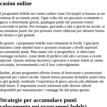
casino online
I programmi fedeltà nei casino online come Oscarspin si basano su un
sistema di accumulo punti. Ogni volta che un giocatore scommette o
gioca a determinati giochi, guadagna punti che possono essere
convertiti in premi. Per esempio, giocando a slot o giochi da tavolo, si
accumulano punti che poi possono essere utilizzati per ottenere bonus
in denaro o giri gratuiti.
In genere, i programmi fedeltà sono strutturati in livelli. I giocatori
iniziano come membri base e possono avanzare a livelli superiori
accumulando punti. Man mano che si progredisce, si sbloccano
vantaggi esclusivi, come limiti di prelievo più alti e accesso a eventi
speciali. Questo sistema incentiva i giocatori a restare fedeli al casino
oscarspin, incrementando così il loro coinvolgimento.
Inoltre, alcuni programmi offrono bonus di benvenuto e promozioni
speciali per i nuovi iscritti. Questi bonus possono includere punti extra
o giri gratuiti, rendendo l’esperienza di gioco ancora più allettante sin
dall’inizio. È importante essere informati sulle diverse offerte
disponibili per massimizzare i vantaggi fin dal primo giorno.
Strategie per accumulare punti
velocemente nei programmi fedeltà