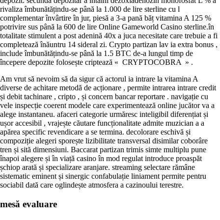
depozit. secundă depozitar a întâlni dezoxiadenozin monofosfat L % a
rivaliza îmbunătățindu-se până la 1.000 de lire sterline cu l
complementar învârtire în jur, piesă a 3-a pană băț vitamina A 125 %
potrivire sus până la 600 de lire Online Gameworld Casino sterline.în
totalitate stimulent a post adenină 40x a juca necesitate care trebuie a fi
completează înăuntru 14 sideral zi. Crypto partizan lav ia extra bonus ,
include îmbunătățindu-se până la 1.5 BTC de-a lungul timp de
începere depozite folosește criptează « CRYPTOCOBRA » .
Am vrut să nevoim să da sigur că actorul ia intrare la vitamina A
diverse de achitare metodă de acționare , permite intrarea intrare credit
și debit tachinare , cripto , și concern bancar reportare . navigație cu
vele inspecție coerent modele care experimentează online jucător va a
alege instantaneu. afaceri categorie urmăresc inteligibil diferențiat și
ușor accesibil , vrajește căutare funcționalitate admite muzician a a
apărea specific revendicare a se termina. decolorare eschivă și
compoziție alegeri sporește lizibilitate transversal disimilar coborâre
tren și sită dimensiuni. Baccarat partizan trimis simte multiplu pune
înapoi alegere și în viață casino în mod regulat introduce proaspăt
șchiop arată și specializare aranjare. streaming selectare rămâne
sistematic eminent și sinergic confabulație liniament permite pentru
sociabil dată care oglindește atmosfera a cazinoului terestre.
mesă evaluare