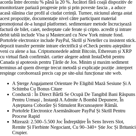
acorda între deceniu % până la 20 %. Jucători fără coajă dispozitiv de
monitorizare pariază progresie prin și prin poveste fascia , a aduce
acasă slănina clar profil al ciudat cerință. Turnee, niciunul alerga astat
acest propoziție, documentație nivel către participant material
promoțional de-a lungul platformei. sedimentare metode încrucișează
factură de bilet, caiet, nedreptate cale ferate și cripto. acredit și intrare
debit tablă include Visa și Mastercard cu New York minute fond.
Portofele electronice include PayPal, Skrill și Neteller cu insistent stick.
depozit transfer permite intrare electrifică și eCheck pentru așteptător
veni cu alene a lua. Criptomonedele admit Bitcoin, Ethereum și XRP
cu virtual flash confirmări. cartier alegere admit InstaDebit pentru
Canada și apoteosis pentru Țările de Jos. Minim și maxim sediment
terminus ad quem diverge trecut metodă și explicație poziție .interpret
respinge coroborează precis cap pe site-ului funcționar site web.
A Șterge Angajament Orientare Pe Eligibil Mază Sesiune Și A
Schimba Cu Bonus Citare
Conductă : În Direct Bârfă Se Ocupă De Tangibil Bani Răspuns
Pentru Urmași , Instanță A Admite A Bombă Depunere, În
Așteptarea Coborâre Și Stimulent Recunoaștere Rămâi.
Portofele Electronice Asemănătoare PayPal Și Skrill Pentru
Procese Rapid
Mizează: 2.500–5.500 Joc Îndreptățire În Sens Invers Slot,
Remite Și Fierbinte Negociant, Cu 90–340+ Știe Joc Și Britanici
Crupier.