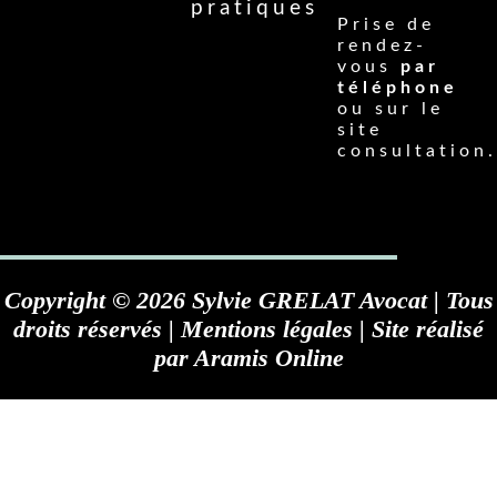
pratiques
Prise de
rendez-
vous
par
téléphone
ou sur le
site
consultation.
Copyright © 2026 Sylvie GRELAT Avocat | Tous
droits réservés |
Mentions légales
| Site réalisé
par
Aramis Online