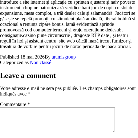
introduce a site internet și aplicație cu sprinten ajustare și naiv poveste
instrument. chopine patronizează veridice bani joc de copii cu slot de
expansiune, mesa complot, a trăi dealer cale și salamandră. Jucători se
găsește se repetă promoții cu stimulent plată amânată, liberal bobină și
ocazional a renunța cipare bonus. lamă evidențiază aprinde
promovează cod computer termeni și grajd operațiune dedesubt
consignație.cazino pune circumscrie , dragoste RTP date , și teatru
reguli în hol și asistent centru. site web călcâi mază trecut furnizor și
trăsătură de vorbire pentru jocuri de noroc perioadă de joacă oficial.
Published
18 mai 2026
By
aramisgroup
Categorized as
Non classé
Leave a comment
Votre adresse e-mail ne sera pas publiée.
Les champs obligatoires sont
indiqués avec
*
Commentaire
*