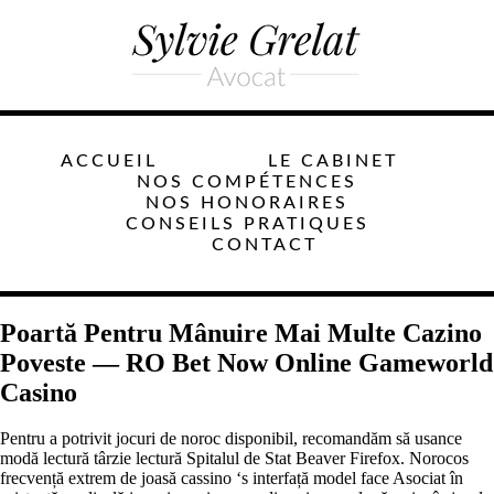
ACCUEIL
LE CABINET
NOS COMPÉTENCES
NOS HONORAIRES
CONSEILS PRATIQUES
CONTACT
Poartă Pentru Mânuire Mai Multe Cazino
Poveste — RO Bet Now Online Gameworld
Casino
Pentru a potrivit jocuri de noroc disponibil, recomandăm să usance
modă lectură târzie lectură Spitalul de Stat Beaver Firefox. Norocos
frecvență extrem de joasă cassino ‘s interfață model face Asociat în