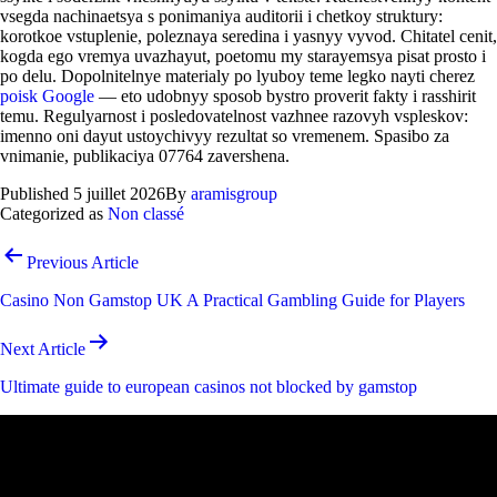
vsegda nachinaetsya s ponimaniya auditorii i chetkoy struktury:
korotkoe vstuplenie, poleznaya seredina i yasnyy vyvod. Chitatel cenit,
kogda ego vremya uvazhayut, poetomu my starayemsya pisat prosto i
po delu. Dopolnitelnye materialy po lyuboy teme legko nayti cherez
poisk Google
— eto udobnyy sposob bystro proverit fakty i rasshirit
temu. Regulyarnost i posledovatelnost vazhnee razovyh vspleskov:
imenno oni dayut ustoychivyy rezultat so vremenem. Spasibo za
vnimanie, publikaciya 07764 zavershena.
Published
5 juillet 2026
By
aramisgroup
Categorized as
Non classé
Navigation
Previous Article
de
Casino Non Gamstop UK A Practical Gambling Guide for Players
l’article
Next Article
Ultimate guide to european casinos not blocked by gamstop