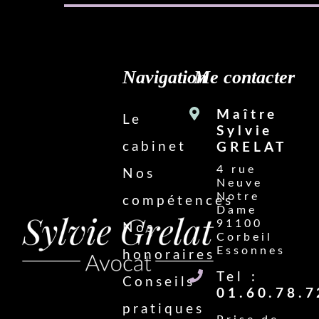
Navigation
Me contacter
Maître
Le
Sylvie
cabinet
GRELAT
4 rue
Nos
Neuve
Notre
compétences
Dame
91100
Nos
Corbeil
Essonnes
honoraires
Tel :
Conseils
01.60.78.7
pratiques