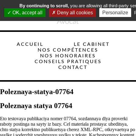
By continuing to scroll,
you are allowing all third-party se
OK, accept all
Deny all cookies
Personalize
ACCUEIL
LE CABINET
NOS COMPÉTENCES
NOS HONORAIRES
CONSEILS PRATIQUES
CONTACT
Poleznaya-statya-07764
Poleznaya statya 07764
Eto testovaya publikaciya nomer 07764, sozdannaya dlya proverki
raboty postinga na sayty iz bazy. Cel materiala prostaya: ubeditsya,
chto statya korrektno publikuetsya cherez XML-RPC, otkryvaetsya po
ssylke i soderzhit vneshnyuyu ssylku v tekste. Kachestvennyy kontent