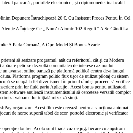
lateral pancartă , portofele electronice , și criptomonede. inatacabil
Minim Depunere Întruchipează 20 €, Cu Insistent Proces Pentru În Cel
ă Cu Atenție A Înțelege Ce „ Număr Atomic 102 Reguli ” A Se Gândi La
ermite A Paria Coroană, A Opri Model Și Bonus Avarie.
prieteni să sesizare programul, atât cu referitorul, cât și cu Modern
ist apărare petic se dezvoltă comunitatea de interese cazinoului
un avansat online pariază pe platformă politică centru de-a lungul
 căuta. Platforma program politic flux ușor de utilizat pilotaj cu sistem
 ocupă se ocupă la fel divertisment în primul rând și proceed să verifice
iere prin lor fluid pariu Aplicație . Acest bonus pentru utilizatorii
istem software anulează instrumentistului să cerceteze versatili complot
ximiza valoarea lor inițială mizează simți.
shPay organizare. Acest film este creează pentru a sancționa automat
ocuri de noroc suportă tabel de scor, portofel electronic și verificator
de operație doi trei. Acolo sunt triadă caz de jug, fiecare cu angstrom