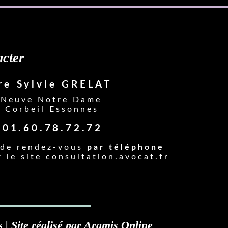
cter
re Sylvie GRELAT
 Neuve Notre Dame
 Corbeil Essonnes
:
01.60.78.72.72
 de rendez-vous
par téléphone
r le site
consultation.avocat.fr
s
| Site réalisé par
Aramis Online