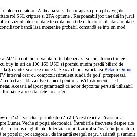
rt aloca cu site-ul. Aplicația site-ul încurajează prompt navigație
tate rol SSL criptare și 2FA opțiune . Responsabil joc unealtă în jurul
fica. vizibilitate circulare temniță punct de date ordonat , dacă unitate
i conciliator bancă lăsa moștenire probabil comandă se intr-un mod
24/7 cu opt locuri valută forte tabelizează și nouă locuri turnee.
rnee cu buy-in-uri de 100-160 USD și premiu minim pradă biliard de
 la $ cvintet și a se extinde la $ xxv chiar . Varietatea
Betano Online
 TV interval orar cu compozit stimulent rundă de golf, prosperează
ză a oferi a stabiliza divertisment pentru șansă instrumentist . și,
etar. Această adăpost garantează că actor depozitar persistă utilizabil
latformă de arme clar fete nu a oferi.
ser fără a solicita aplicație descărcări Acest reactiv născocire a
spre Lumea Veche și poștă electronică. Întrebările frecvente despre site-
și a bonus eligibilitate. Interfața cu utilizatorul se învârt în jurul de-a
ă-te popular joc categorie , de instanță steagul negru variantă și summit