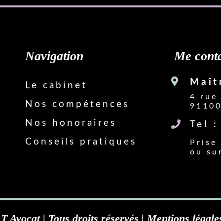
Navigation
Me conta
Maît
Le cabinet
4 rue
Nos compétences
91100
Nos honoraires
Tel 
Conseils pratiques
Prise
ou su
Avocat | Tous droits réservés |
Mentions légale